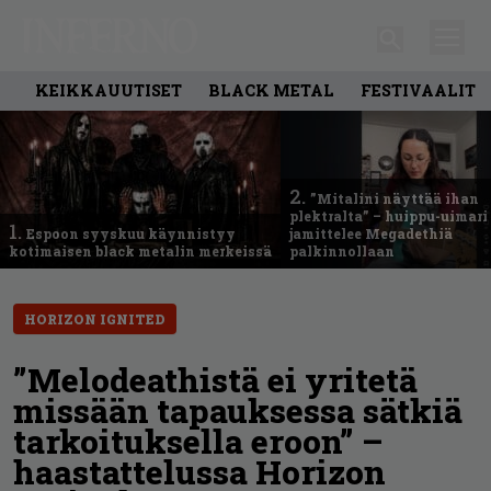
KEIKKAUUTISET
BLACK METAL
FESTIVAALIT
2.
”Mitalini näyttää ihan
plektralta” – huippu-uimari
1.
Espoon syyskuu käynnistyy
jamittelee Megadethiä
kotimaisen black metalin merkeissä
palkinnollaan
HORIZON IGNITED
”Melodeathistä ei yritetä
missään tapauksessa sätkiä
tarkoituksella eroon” –
haastattelussa Horizon