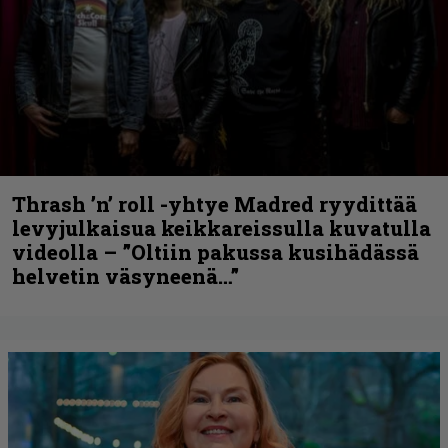
Thrash ’n’ roll -yhtye Madred ryydittää
levyjulkaisua keikkareissulla kuvatulla
videolla – ”Oltiin pakussa kusihädässä
helvetin väsyneenä…”