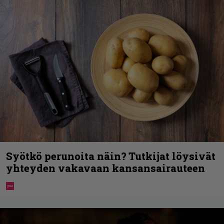
Syötkö perunoita näin? Tutkijat löysivät
yhteyden vakavaan kansansairauteen