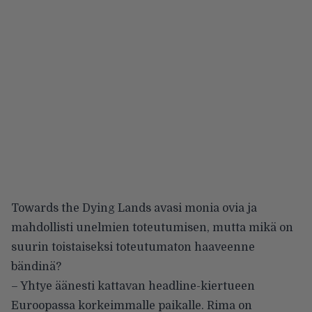
Towards the Dying Lands avasi monia ovia ja
mahdollisti unelmien toteutumisen, mutta mikä on
suurin toistaiseksi toteutumaton haaveenne
bändinä?
– Yhtye äänesti kattavan headline-kiertueen
Euroopassa korkeimmalle paikalle. Rima on