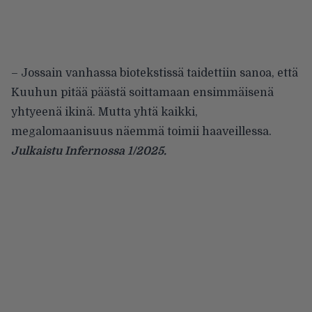
– Jossain vanhassa biotekstissä taidettiin sanoa, että
Kuuhun pitää päästä soittamaan ensimmäisenä
yhtyeenä ikinä. Mutta yhtä kaikki,
megalomaanisuus näemmä toimii haaveillessa.
Julkaistu Infernossa 1/2025.