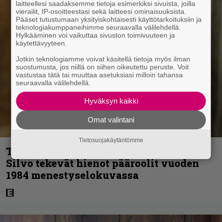
laitteellesi saadaksemme tietoja esimerkiksi sivuista, joilla
vierailit, IP-osoitteestasi sekä laitteesi ominaisuuksista.
Pääset tutustumaan yksityiskohtaisesti käyttötarkoituksiin ja
teknologiakumppaneihimme seuraavalla välilehdellä.
Hylkääminen voi vaikuttaa sivuston toimivuuteen ja
käytettävyyteen.
Jotkin teknologiamme voivat käsitellä tietoja myös ilman
suostumusta, jos niillä on siihen oikeutettu peruste. Voit
vastustaa tätä tai muuttaa asetuksiasi milloin tahansa
seuraavalla välilehdellä.
Hyväksyn kaikki
Omat valintani
Tietosuojakäytäntömme
Tänän tv:ssä: Esko Salminen ja Satu
Silvo tekevät hienot pääroolit vuoden
1984 menestyselokuvassa