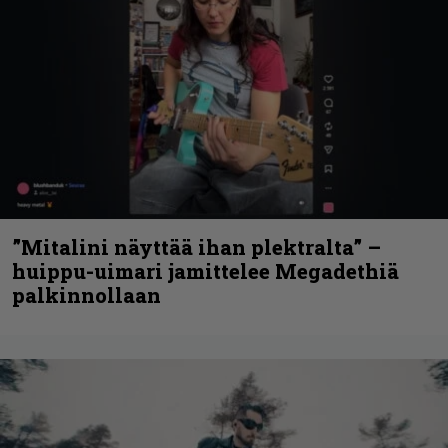
”Mitalini näyttää ihan plektralta” –
huippu-uimari jamittelee Megadethiä
palkinnollaan