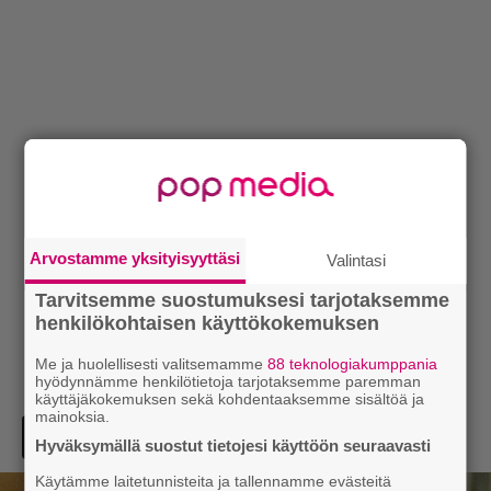
Arvostamme yksityisyyttäsi
Valintasi
Tarvitsemme suostumuksesi tarjotaksemme
henkilökohtaisen käyttökokemuksen
Me ja huolellisesti valitsemamme
88 teknologiakumppania
hyödynnämme henkilötietoja tarjotaksemme paremman
käyttäjäkokemuksen sekä kohdentaaksemme sisältöä ja
mainoksia.
Hyväksymällä suostut tietojesi käyttöön seuraavasti
Käytämme laitetunnisteita ja tallennamme evästeitä