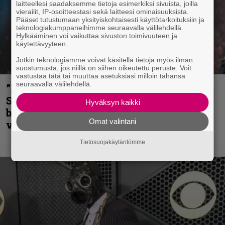
laitteellesi saadaksemme tietoja esimerkiksi sivuista, joilla
vierailit, IP-osoitteestasi sekä laitteesi ominaisuuksista.
Pääset tutustumaan yksityiskohtaisesti käyttötarkoituksiin ja
teknologiakumppaneihimme seuraavalla välilehdellä.
Hylkääminen voi vaikuttaa sivuston toimivuuteen ja
käytettävyyteen.
Jotkin teknologiamme voivat käsitellä tietoja myös ilman
suostumusta, jos niillä on siihen oikeutettu peruste. Voit
vastustaa tätä tai muuttaa asetuksiasi milloin tahansa
seuraavalla välilehdellä.
”He ovat tuoneet soittoon jotain uutta” –
Sepulturan Andreas Kisser nimeää
Hyväksyn kaikki
bändin, jonka riffit ovat tehneet
Omat valintani
vaikutuksen
Tietosuojakäytäntömme