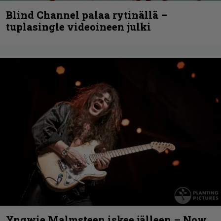
Blind Channel palaa rytinällä –
tuplasingle videoineen julki
Yngwie Malmsteen iskee jälleen – Now