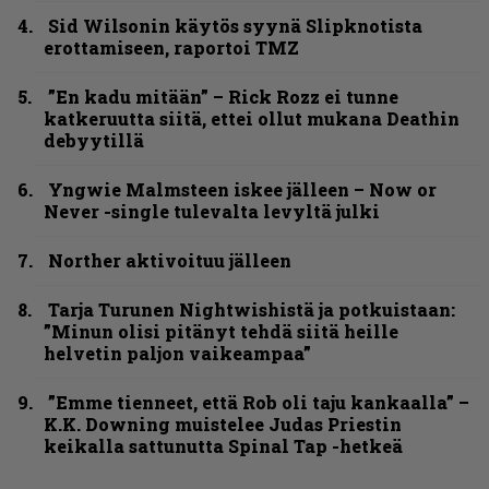
Sid Wilsonin käytös syynä Slipknotista
erottamiseen, raportoi TMZ
”En kadu mitään” – Rick Rozz ei tunne
katkeruutta siitä, ettei ollut mukana Deathin
debyytillä
Yngwie Malmsteen iskee jälleen – Now or
Never -single tulevalta levyltä julki
Norther aktivoituu jälleen
Tarja Turunen Nightwishistä ja potkuistaan:
”Minun olisi pitänyt tehdä siitä heille
helvetin paljon vaikeampaa”
”Emme tienneet, että Rob oli taju kankaalla” –
K.K. Downing muistelee Judas Priestin
keikalla sattunutta Spinal Tap -hetkeä