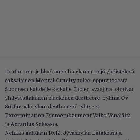
Deathcoren ja black metalin elementtejä yhdistelevä
saksalainen
Mental Cruelty
tulee loppuvuodesta
Suomeen kahdelle keikalle. Iltojen avaajina toimivat
yhdysvaltalainen blackened deathcore -ryhmä
Ov
Sulfur
sekä slam death metal -yhtyeet
Extermination Dismemberment
Valko-Venäjältä
ja
Acranius
Saksasta.
Nelikko nähdään 10.12. Jyväskylän Lutakossa ja