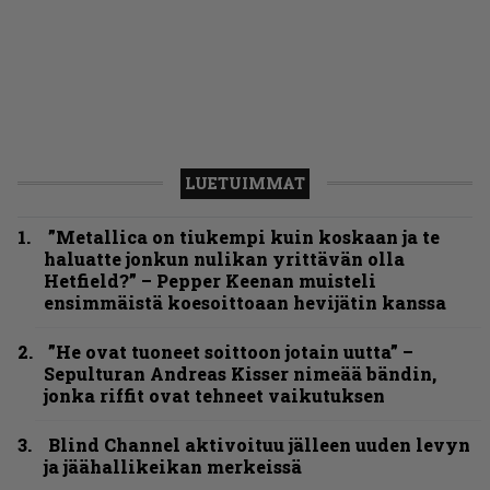
LUETUIMMAT
”Metallica on tiukempi kuin koskaan ja te
haluatte jonkun nulikan yrittävän olla
Hetfield?” – Pepper Keenan muisteli
ensimmäistä koesoittoaan hevijätin kanssa
”He ovat tuoneet soittoon jotain uutta” –
Sepulturan Andreas Kisser nimeää bändin,
jonka riffit ovat tehneet vaikutuksen
Blind Channel aktivoituu jälleen uuden levyn
ja jäähallikeikan merkeissä