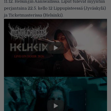
11.12. Helsingin Ääniwallissa.
Liput
tulevat myyntiin
perjantaina 22.5. kello 12 Lippupisteessä (Jyväskylä)
ja Ticketmasterissa (Helsinki).