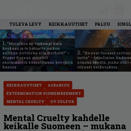
TULEVA LEVY
KEIKKAUUTISET
PALUU
SING
1.
”Metallica on tiukempi kuin
koskaan ja te haluatte jonkun
2.
nulikan yrittävän olla Hetfield?” –
”He ovat tuoneet soittoo
Pepper Keenan muisteli
uutta” – Sepulturan Andreas
ensimmäistä koesoittoaan hevijätin
nimeää bändin, jonka riffit
kanssa
tehneet vaikutuksen
KEIKKAUUTISET
ACRANIUS
EXTERMINATION DISMEMBERMENT
MENTAL CRUELTY
OV SULFUR
Mental Cruelty kahdelle
keikalle Suomeen – mukana