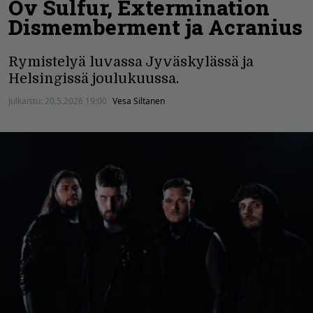
Ov Sulfur, Extermination
Dismemberment ja Acranius
Rymistelyä luvassa Jyväskylässä ja
Helsingissä joulukuussa.
Julkaistu:
20.5.2026 19:00
Vesa Siltanen