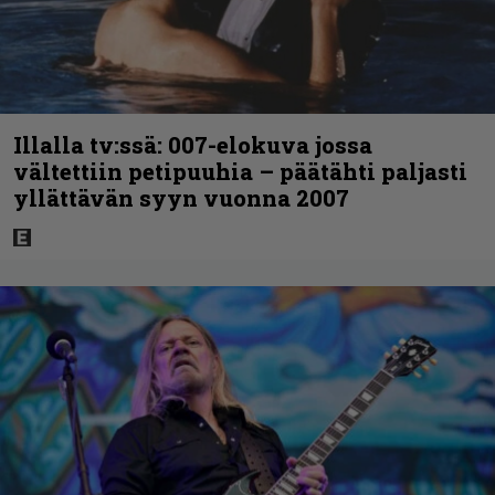
Illalla tv:ssä: 007-elokuva jossa
vältettiin petipuuhia – päätähti paljasti
yllättävän syyn vuonna 2007