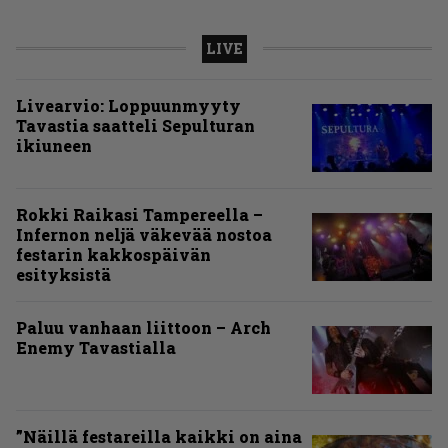
LIVE
Livearvio: Loppuunmyyty
Tavastia saatteli Sepulturan
ikiuneen
Rokki Raikasi Tampereella –
Infernon neljä väkevää nostoa
festarin kakkospäivän
esityksistä
Paluu vanhaan liittoon – Arch
Enemy Tavastialla
”Näillä festareilla kaikki on aina