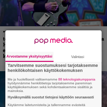
”Metallica on tiukempi kuin koskaan ja
te haluatte jonkun nulikan yrittävän olla
Hetfield?” – Pepper Keenan muisteli
ensimmäistä koesoittoaan hevijätin
kanssa
Arvostamme yksityisyyttäsi
Valintasi
Tarvitsemme suostumuksesi tarjotaksemme
henkilökohtaisen käyttökokemuksen
Me ja huolellisesti valitsemamme
88 teknologiakumppania
hyödynnämme henkilötietoja tarjotaksemme paremman
käyttäjäkokemuksen sekä kohdentaaksemme sisältöä ja
mainoksia.
Hyväksymällä suostut tietojesi käyttöön seuraavasti
Käytämme laitetunnisteita ja tallennamme evästeitä