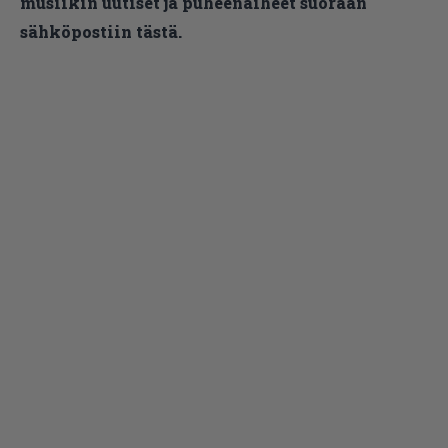
musiikin uutiset ja puheenaiheet suoraan
sähköpostiin tästä.