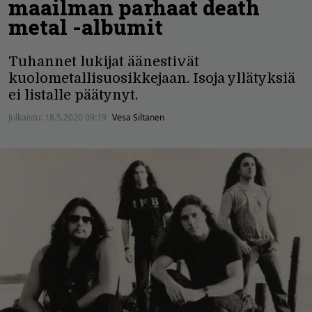
maailman parhaat death
metal -albumit
Tuhannet lukijat äänestivät
kuolometallisuosikkejaan. Isoja yllätyksiä
ei listalle päätynyt.
Julkaistu:
18.5.2020 09:19
Vesa Siltanen