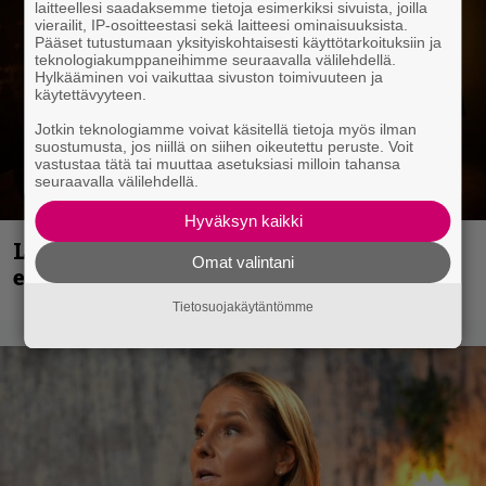
laitteellesi saadaksemme tietoja esimerkiksi sivuista, joilla
vierailit, IP-osoitteestasi sekä laitteesi ominaisuuksista.
Pääset tutustumaan yksityiskohtaisesti käyttötarkoituksiin ja
teknologiakumppaneihimme seuraavalla välilehdellä.
Hylkääminen voi vaikuttaa sivuston toimivuuteen ja
käytettävyyteen.
Jotkin teknologiamme voivat käsitellä tietoja myös ilman
suostumusta, jos niillä on siihen oikeutettu peruste. Voit
vastustaa tätä tai muuttaa asetuksiasi milloin tahansa
seuraavalla välilehdellä.
Hyväksyn kaikki
Loppuvuoden Hellsinki Metal Cruisen
Omat valintani
esiintyjät julki
Tietosuojakäytäntömme