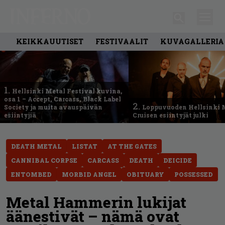
KEIKKAUUTISET
FESTIVAALIT
KUVAGALLERIA
1.
Hellsinki Metal Festival kuvina,
osa 1 – Accept, Carcass, Black Label
2.
Society ja muita avauspäivän
Loppuvuoden Hellsinki 
esiintyjiä
Cruisen esiintyjät julki
DEATH METAL
LISTAT
AT THE GATES
CANNIBAL CORPSE
CARCASS
DEATH
DEICIDE
ENTOMBED
MORBID ANGEL
OBITUARY
POSSESSED
Metal Hammerin lukijat
äänestivät – nämä ovat