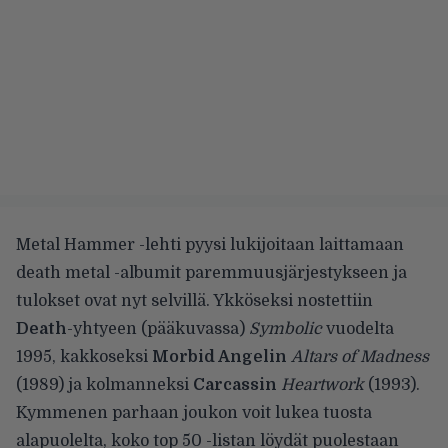
Metal Hammer -lehti pyysi lukijoitaan laittamaan
death metal -albumit paremmuusjärjestykseen ja
tulokset
ovat nyt selvillä. Ykköseksi nostettiin
Death
-yhtyeen (pääkuvassa)
Symbolic
vuodelta
1995, kakkoseksi
Morbid Angelin
Altars of Madness
(1989) ja kolmanneksi
Carcassin
Heartwork
(1993).
Kymmenen parhaan joukon voit lukea tuosta
alapuolelta, koko top 50 -listan löydät puolestaan