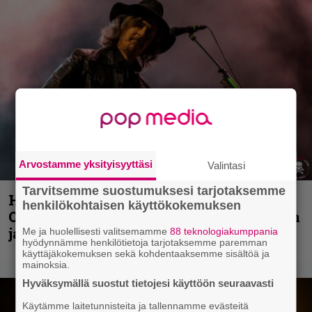
Arvostamme yksityisyyttäsi
Valintasi
Tarvitsemme suostumuksesi tarjotaksemme
Hellsinki Metal Festival kuvina, osa 2:
henkilökohtaisen käyttökokemuksen
Opeth, Misþyrming, Eluveitie, Triptykon
ja muita lauantain esiintyjiä
Me ja huolellisesti valitsemamme
88 teknologiakumppania
hyödynnämme henkilötietoja tarjotaksemme paremman
käyttäjäkokemuksen sekä kohdentaaksemme sisältöä ja
mainoksia.
Hyväksymällä suostut tietojesi käyttöön seuraavasti
Käytämme laitetunnisteita ja tallennamme evästeitä