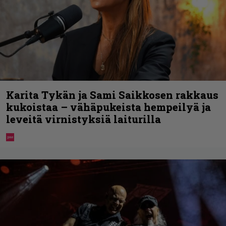
Karita Tykän ja Sami Saikkosen rakkaus
kukoistaa – vähäpukeista hempeilyä ja
leveitä virnistyksiä laiturilla