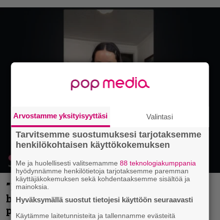
Arvostamme yksityisyyttäsi
Valintasi
Tarvitsemme suostumuksesi tarjotaksemme
henkilökohtaisen käyttökokemuksen
Me ja huolellisesti valitsemamme
88 teknologiakumppania
hyödynnämme henkilötietoja tarjotaksemme paremman
käyttäjäkokemuksen sekä kohdentaaksemme sisältöä ja
”Mitalini näyttää ihan plektralta” –
mainoksia.
huippu-uimari jamittelee Megadethiä
Hyväksymällä suostut tietojesi käyttöön seuraavasti
palkinnollaan
Käytämme laitetunnisteita ja tallennamme evästeitä