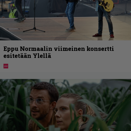
Eppu Normaalin viimeinen konsertti
esitetään Ylellä