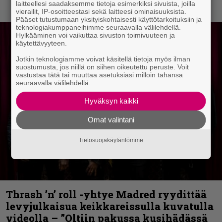
laitteellesi saadaksemme tietoja esimerkiksi sivuista, joilla
vierailit, IP-osoitteestasi sekä laitteesi ominaisuuksista.
Pääset tutustumaan yksityiskohtaisesti käyttötarkoituksiin ja
teknologiakumppaneihimme seuraavalla välilehdellä.
Hylkääminen voi vaikuttaa sivuston toimivuuteen ja
käytettävyyteen.
Jotkin teknologiamme voivat käsitellä tietoja myös ilman
suostumusta, jos niillä on siihen oikeutettu peruste. Voit
vastustaa tätä tai muuttaa asetuksiasi milloin tahansa
seuraavalla välilehdellä.
Hyväksyn kaikki
Omat valintani
Tietosuojakäytäntömme
Thrash ’n’ roll -yhtye Madred ryydittää
levyjulkaisua keikkareissulla kuvatulla
videolla – ”Oltiin pakussa kusihädässä