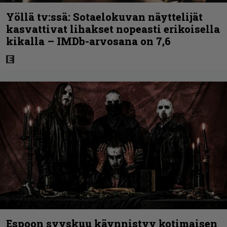
Yöllä tv:ssä: Sotaelokuvan näyttelijät
kasvattivat lihakset nopeasti erikoisella
kikalla – IMDb-arvosana on 7,6
Espoon syyskuu käynnistyy kotimaisen