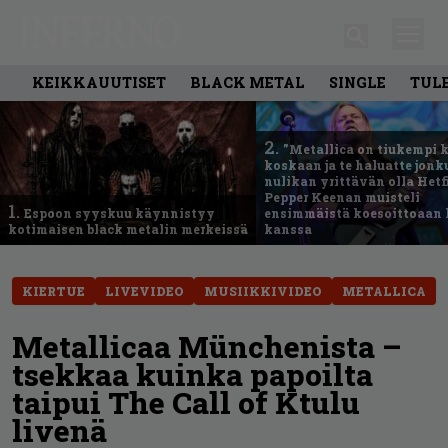
KEIKKAUUTISET
BLACK METAL
SINGLE
TUL
2.
”Metallica on tiukempi 
koskaan ja te haluatte jonk
nulikan yrittävän olla Hetfi
Pepper Keenan muisteli
1.
Espoon syyskuu käynnistyy
ensimmäistä koesoittoaan 
kotimaisen black metalin merkeissä
kanssa
KIERTUE
LIVEVIDEO
MUSIIKKIVIDEO
METALLICA
Metallicaa Münchenista –
tsekkaa kuinka papoilta
taipui The Call of Ktulu
livenä