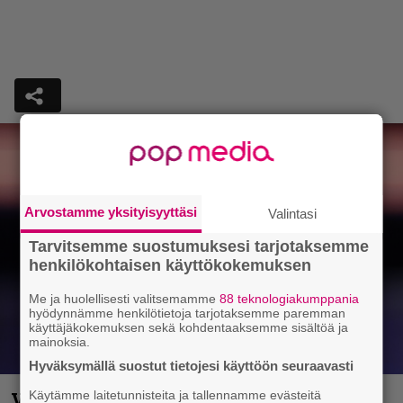
Arvostamme yksityisyyttäsi
Valintasi
Tarvitsemme suostumuksesi tarjotaksemme
henkilökohtaisen käyttökokemuksen
Me ja huolellisesti valitsemamme
88 teknologiakumppania
hyödynnämme henkilötietoja tarjotaksemme paremman
käyttäjäkokemuksen sekä kohdentaaksemme sisältöä ja
mainoksia.
Hyväksymällä suostut tietojesi käyttöön seuraavasti
Vappu Pimiä sai huonoa palvelua
Käytämme laitetunnisteita ja tallennamme evästeitä