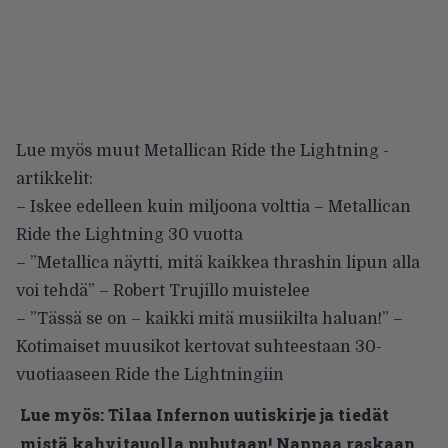
Lue myös muut Metallican Ride the Lightning -
artikkelit:
–
Iskee edelleen kuin miljoona volttia – Metallican
Ride the Lightning 30 vuotta
–
”Metallica näytti, mitä kaikkea thrashin lipun alla
voi tehdä” – Robert Trujillo muistelee
–
”Tässä se on – kaikki mitä musiikilta haluan!” –
Kotimaiset muusikot kertovat suhteestaan 30-
vuotiaaseen Ride the Lightningiin
Lue myös:
Tilaa Infernon uutiskirje ja tiedät
mistä kahvitauolla puhutaan! Nappaa raskaan