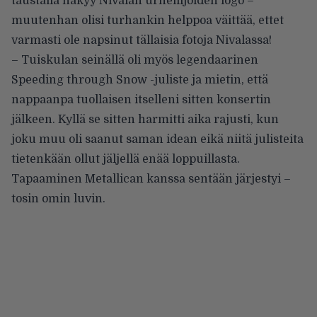
taustalla näkyy Nivalan urheilijoiden logo –
muutenhan olisi turhankin helppoa väittää, ettet
varmasti ole napsinut tällaisia fotoja Nivalassa!
– Tuiskulan seinällä oli myös legendaarinen
Speeding through Snow -juliste ja mietin, että
nappaanpa tuollaisen itselleni sitten konsertin
jälkeen. Kyllä se sitten harmitti aika rajusti, kun
joku muu oli saanut saman idean eikä niitä julisteita
tietenkään ollut jäljellä enää loppuillasta.
Tapaaminen Metallican kanssa sentään järjestyi –
tosin omin luvin.