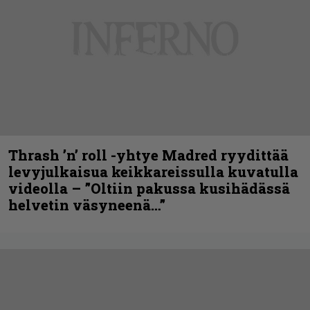
Thrash ’n’ roll -yhtye Madred ryydittää
levyjulkaisua keikkareissulla kuvatulla
videolla – ”Oltiin pakussa kusihädässä
helvetin väsyneenä…”