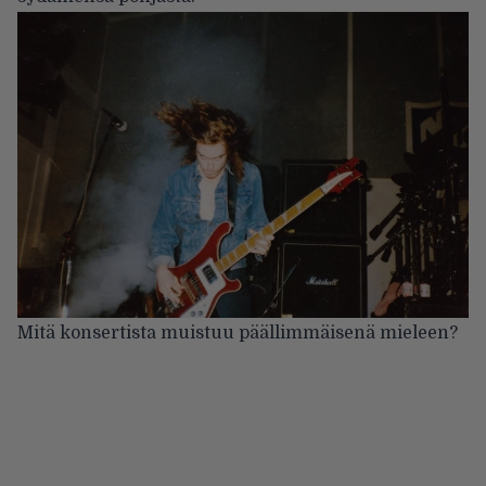
Mitä konsertista muistuu päällimmäisenä mieleen?