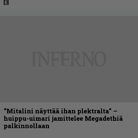
”Mitalini näyttää ihan plektralta” –
huippu-uimari jamittelee Megadethiä
palkinnollaan