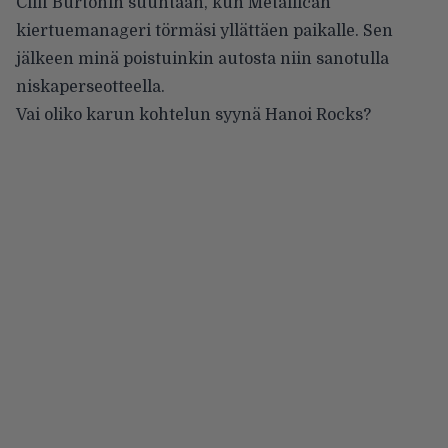
Cliff Burtonin suuntaan, kun Metallican
kiertuemanageri törmäsi yllättäen paikalle. Sen
jälkeen minä poistuinkin autosta niin sanotulla
niskaperseotteella.
Vai oliko karun kohtelun syynä Hanoi Rocks?