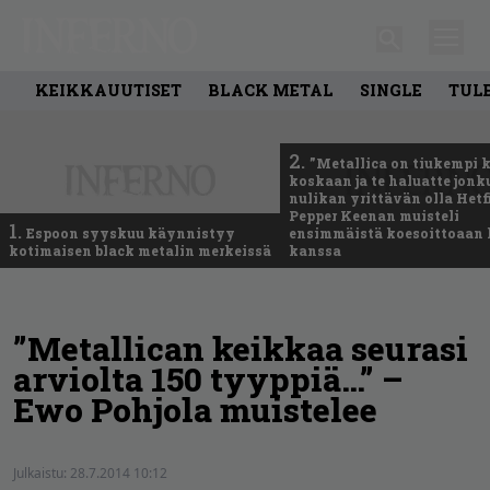
KEIKKAUUTISET
BLACK METAL
SINGLE
TUL
2.
”Metallica on tiukempi 
koskaan ja te haluatte jonk
nulikan yrittävän olla Hetfi
Pepper Keenan muisteli
1.
Espoon syyskuu käynnistyy
ensimmäistä koesoittoaan 
kotimaisen black metalin merkeissä
kanssa
”Metallican keikkaa seurasi
arviolta 150 tyyppiä…” –
Ewo Pohjola muistelee
Julkaistu:
28.7.2014 10:12