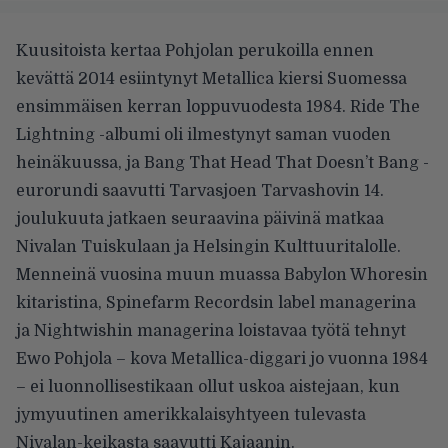
Kuusitoista kertaa Pohjolan perukoilla ennen
kevättä 2014 esiintynyt Metallica kiersi Suomessa
ensimmäisen kerran loppuvuodesta 1984. Ride The
Lightning -albumi oli ilmestynyt saman vuoden
heinäkuussa, ja Bang That Head That Doesn’t Bang -
eurorundi saavutti Tarvasjoen Tarvashovin 14.
joulukuuta jatkaen seuraavina päivinä matkaa
Nivalan Tuiskulaan ja Helsingin Kulttuuritalolle.
Menneinä vuosina muun muassa Babylon Whoresin
kitaristina, Spinefarm Recordsin label managerina
ja Nightwishin managerina loistavaa työtä tehnyt
Ewo Pohjola – kova Metallica-diggari jo vuonna 1984
– ei luonnollisestikaan ollut uskoa aistejaan, kun
jymyuutinen amerikkalaisyhtyeen tulevasta
Nivalan-keikasta saavutti Kajaanin.