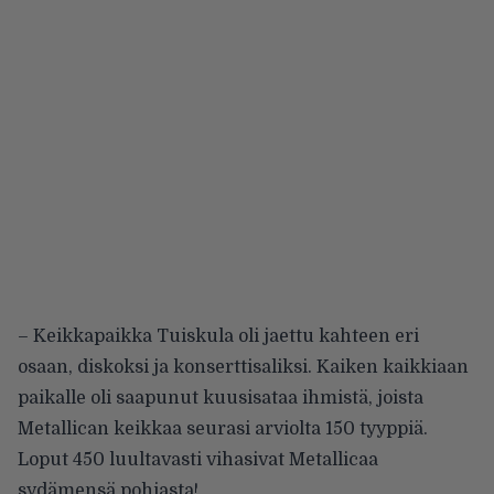
– Keikkapaikka Tuiskula oli jaettu kahteen eri
osaan, diskoksi ja konserttisaliksi. Kaiken kaikkiaan
paikalle oli saapunut kuusisataa ihmistä, joista
Metallican keikkaa seurasi arviolta 150 tyyppiä.
Loput 450 luultavasti vihasivat Metallicaa
sydämensä pohjasta!