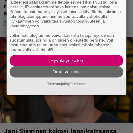
laitteellesi saadaksemme tietoja esimerkiksi sivuista, joilla
ravintolassa – pettyi siellä kahteen
vierailit, IP-osoitteestasi sekä laitteesi ominaisuuksista.
asiaan
Pääset tutustumaan yksityiskohtaisesti käyttötarkoituksiin ja
teknologiakumppaneihimme seuraavalla välilehdellä.
Hylkääminen voi vaikuttaa sivuston toimivuuteen ja
käytettävyyteen.
Jotkin teknologiamme voivat käsitellä tietoja myös ilman
suostumusta, jos niillä on siihen oikeutettu peruste. Voit
vastustaa tätä tai muuttaa asetuksiasi milloin tahansa
seuraavalla välilehdellä.
Hyväksyn kaikki
Omat valintani
Tietosuojakäytäntömme
Jani Sievinen kokosi lapsikatraansa