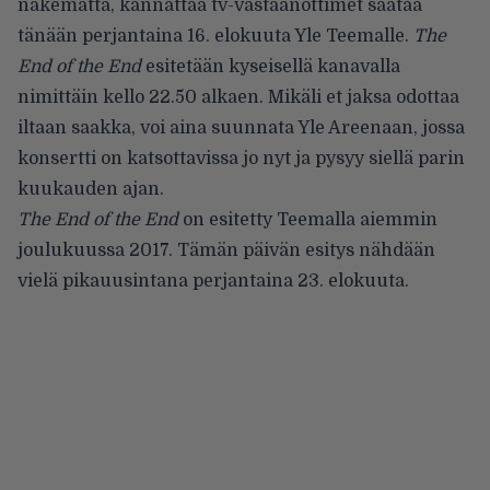
näkemättä, kannattaa tv-vastaanottimet säätää
tänään perjantaina 16. elokuuta Yle Teemalle.
The
End of the End
esitetään kyseisellä kanavalla
nimittäin kello 22.50 alkaen. Mikäli et jaksa odottaa
iltaan saakka, voi aina suunnata
Yle Areenaan
, jossa
konsertti on katsottavissa jo nyt ja pysyy siellä parin
kuukauden ajan.
The End of the End
on esitetty Teemalla aiemmin
joulukuussa 2017. Tämän päivän esitys nähdään
vielä pikauusintana perjantaina 23. elokuuta.