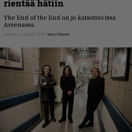
rientää hätiin
The End of the End on jo katsottavissa
Areenassa.
Julkaistu:
16.8.2019 10:08
Vesa Siltanen