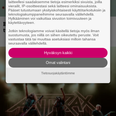
laitteellesi saadaksemme tietoja esimerkiksi sivuista, joilla
vierailit, IP-osoitteestasi sekä laitteesi ominaisuuksista.
Pääset tutustumaan yksityiskohtaisesti käyttötarkoituksiin ja
teknologiakumppaneihimme seuraavalla välilehdellä.
Hylkääminen voi vaikuttaa sivuston toimivuuteen ja
käytettävyyteen.
Blind Channel palaa rytinällä –
tuplasingle videoineen julki
Jotkin teknologiamme voivat käsitellä tietoja myös ilman
suostumusta, jos niillä on siihen oikeutettu peruste. Voit
vastustaa tätä tai muuttaa asetuksiasi milloin tahansa
seuraavalla välilehdellä.
Hyväksyn kaikki
Omat valintani
Tietosuojakäytäntömme