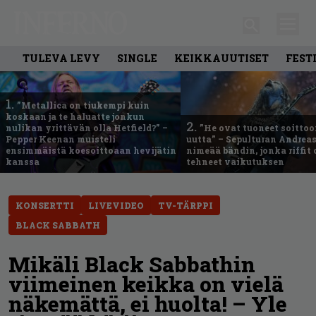
TULEVA LEVY
SINGLE
KEIKKAUUTISET
FEST
1.
”Metallica on tiukempi kuin
koskaan ja te haluatte jonkun
2.
nulikan yrittävän olla Hetfield?” –
”He ovat tuoneet soittoo
Pepper Keenan muisteli
uutta” – Sepulturan Andreas
ensimmäistä koesoittoaan hevijätin
nimeää bändin, jonka riffit
kanssa
tehneet vaikutuksen
KONSERTTI
LIVEVIDEO
TV-TÄRPPI
BLACK SABBATH
Mikäli Black Sabbathin
viimeinen keikka on vielä
näkemättä, ei huolta! – Yle