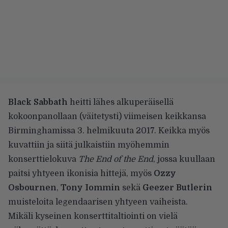
Black Sabbath
heitti lähes alkuperäisellä
kokoonpanollaan (väitetysti) viimeisen keikkansa
Birminghamissa 3. helmikuuta 2017. Keikka myös
kuvattiin ja siitä julkaistiin myöhemmin
konserttielokuva
The End of the End
, jossa kuullaan
paitsi yhtyeen ikonisia hittejä, myös
Ozzy
Osbournen
,
Tony Iommin
sekä
Geezer Butlerin
muisteloita legendaarisen yhtyeen vaiheista.
Mikäli kyseinen konserttitaltiointi on vielä