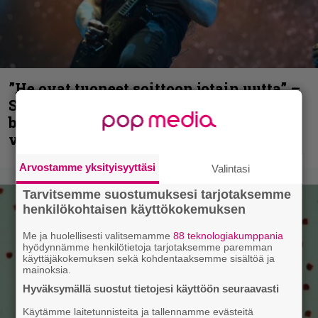
”He ovat tuoneet soittoon jotain uutta” –
Sepulturan Andreas Kisser nimeää
bändin, jonka riffit ovat tehneet
vaikutuksen
Arvostamme yksityisyyttäsi
Valintasi
Tarvitsemme suostumuksesi tarjotaksemme
henkilökohtaisen käyttökokemuksen
Me ja huolellisesti valitsemamme
88 teknologiakumppania
hyödynnämme henkilötietoja tarjotaksemme paremman
käyttäjäkokemuksen sekä kohdentaaksemme sisältöä ja
mainoksia.
Hyväksymällä suostut tietojesi käyttöön seuraavasti
Käytämme laitetunnisteita ja tallennamme evästeitä