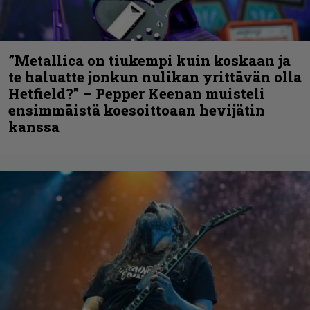
”Metallica on tiukempi kuin koskaan ja
te haluatte jonkun nulikan yrittävän olla
Hetfield?” – Pepper Keenan muisteli
ensimmäistä koesoittoaan hevijätin
kanssa