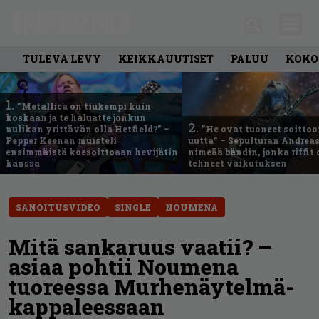
TULEVA LEVY
KEIKKAUUTISET
PALUU
KOKO
1.
”Metallica on tiukempi kuin
koskaan ja te haluatte jonkun
2.
nulikan yrittävän olla Hetfield?” –
”He ovat tuoneet soittoo
Pepper Keenan muisteli
uutta” – Sepulturan Andreas
ensimmäistä koesoittoaan hevijätin
nimeää bändin, jonka riffit
kanssa
tehneet vaikutuksen
SANOITUSVIDEO
SINGLE
NOUMENA
Mitä sankaruus vaatii? –
asiaa pohtii Noumena
tuoreessa Murhenäytelmä-
kappaleessaan