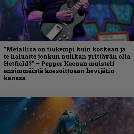
”Metallica on tiukempi kuin koskaan ja
te haluatte jonkun nulikan yrittävän olla
Hetfield?” – Pepper Keenan muisteli
ensimmäistä koesoittoaan hevijätin
kanssa