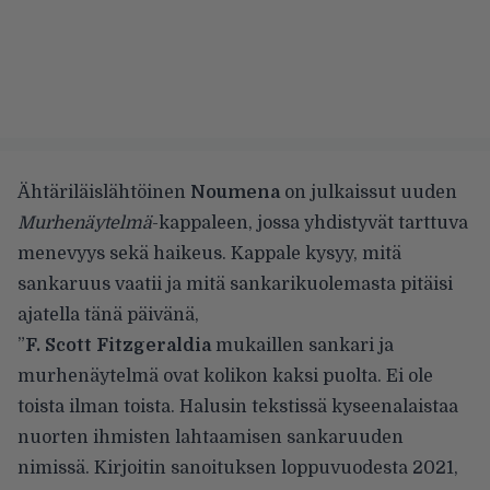
Ähtäriläislähtöinen
Noumena
on julkaissut uuden
Murhenäytelmä
-kappaleen, jossa yhdistyvät tarttuva
menevyys sekä haikeus. Kappale kysyy, mitä
sankaruus vaatii ja mitä sankarikuolemasta pitäisi
ajatella tänä päivänä,
”
F. Scott Fitzgeraldia
mukaillen sankari ja
murhenäytelmä ovat kolikon kaksi puolta. Ei ole
toista ilman toista. Halusin tekstissä kyseenalaistaa
nuorten ihmisten lahtaamisen sankaruuden
nimissä. Kirjoitin sanoituksen loppuvuodesta 2021,