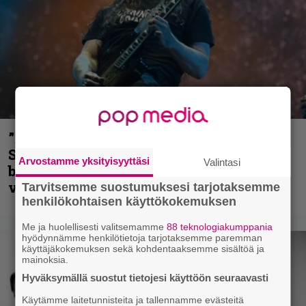
”He ovat tuoneet soittoon jotain uutta” –
Sepulturan Andreas Kisser nimeää
Arvostamme yksityisyyttäsi
Valintasi
bändin, jonka riffit ovat tehneet
vaikutuksen
Tarvitsemme suostumuksesi tarjotaksemme
henkilökohtaisen käyttökokemuksen
Me ja huolellisesti valitsemamme
88 teknologiakumppania
hyödynnämme henkilötietoja tarjotaksemme paremman
käyttäjäkokemuksen sekä kohdentaaksemme sisältöä ja
mainoksia.
Hyväksymällä suostut tietojesi käyttöön seuraavasti
Käytämme laitetunnisteita ja tallennamme evästeitä