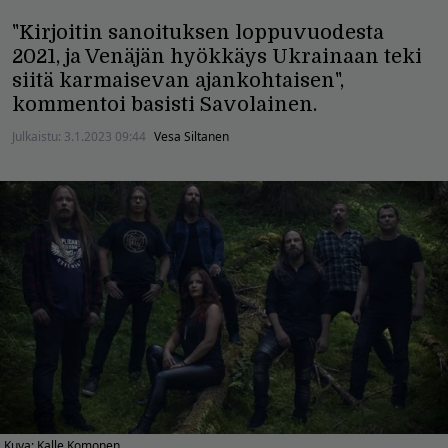
"Kirjoitin sanoituksen loppuvuodesta
2021, ja Venäjän hyökkäys Ukrainaan teki
siitä karmaisevan ajankohtaisen",
kommentoi basisti Savolainen.
Julkaistu:
3.1.2023 09:44
Vesa Siltanen
Kuva: Kalle Komonen