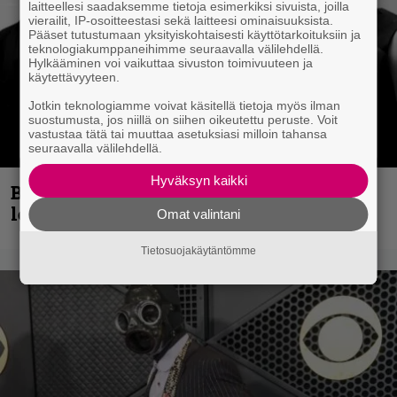
laitteellesi saadaksemme tietoja esimerkiksi sivuista, joilla
vierailit, IP-osoitteestasi sekä laitteesi ominaisuuksista.
Pääset tutustumaan yksityiskohtaisesti käyttötarkoituksiin ja
teknologiakumppaneihimme seuraavalla välilehdellä.
Hylkääminen voi vaikuttaa sivuston toimivuuteen ja
käytettävyyteen.
Jotkin teknologiamme voivat käsitellä tietoja myös ilman
suostumusta, jos niillä on siihen oikeutettu peruste. Voit
vastustaa tätä tai muuttaa asetuksiasi milloin tahansa
seuraavalla välilehdellä.
Hyväksyn kaikki
Blind Channel aktivoituu jälleen uuden
levyn ja jäähallikeikan merkeissä
Omat valintani
Tietosuojakäytäntömme