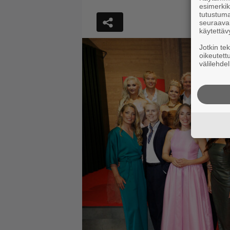
esimerkiks
tutustuma
seuraaval
käytettäv
Jotkin te
oikeutett
välilehdel