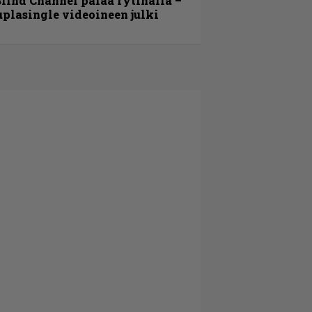
lind Channel palaa rytinällä –
uplasingle videoineen julki