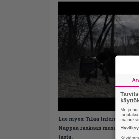
Ar
Tarvit
käytt
Me ja huo
tarjotak
Lue myös:
Tilaa Infernon uutis
mainoksi
Nappaa raskaan musiikin uutis
Hyväksym
tästä.
Käytämme 