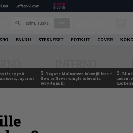
i.net
Leffatykki.com
PA
Etsi
KIRJAUDU
ERO
PALUU
STEELFEST
POTKUT
COVER
KOK
5.
6.
käytös syynä
Yngwie Malmsteen iskee jälleen –
Blind
tamiseen, raportoi
Now or Never -single tulevalta
uuden le
levyltä julki
merkeis
ille