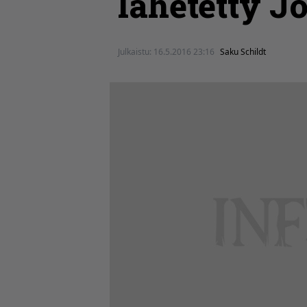
lähetetty J
Julkaistu:
16.5.2016 23:16
Saku Schildt