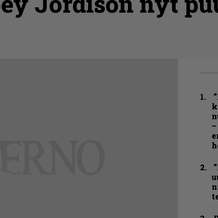
oey Jordison nyt p
”
k
n
–
e
h
”
u
n
t