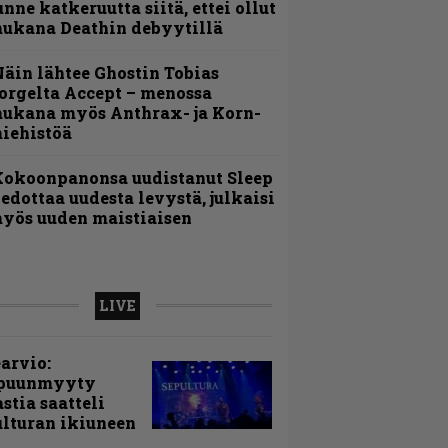
unne katkeruutta siitä, ettei ollut
ukana Deathin debyytillä
äin lähtee Ghostin Tobias
orgelta Accept – menossa
ukana myös Anthrax- ja Korn-
iehistöä
Kokoonpanonsa uudistanut Sleep
iedottaa uudesta levystä, julkaisi
yös uuden maistiaisen
LIVE
arvio:
puunmyyty
stia saatteli
lturan ikiuneen