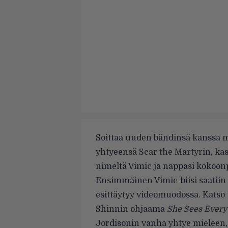
Soittaa uuden bändinsä kanssa m
yhtyeensä Scar the Martyrin, kas
nimeltä Vimic ja nappasi kokoon
Ensimmäinen Vimic-biisi saatiin 
esittäytyy videomuodossa. Katso
Shinnin ohjaama
She Sees Every
Jordisonin vanha yhtye mieleen, 