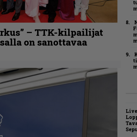
t
m
N
F
kus” – TTK-kilpailijat
m
nsalla on sanottavaa
m
t
m
Live
Lop
Tava
Sepu