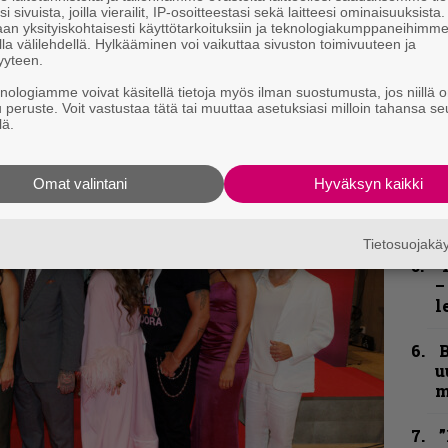
”
i sivuista, joilla vierailit, IP-osoitteestasi sekä laitteesi ominaisuuksista
u
an yksityiskohtaisesti käyttötarkoituksiin ja teknologiakumppaneihimm
la välilehdellä. Hylkääminen voi vaikuttaa sivuston toimivuuteen ja
n
yyteen.
t
knologiamme voivat käsitellä tietoja myös ilman suostumusta, jos niillä o
u peruste. Voit vastustaa tätä tai muuttaa asetuksiasi milloin tahansa se
S
lä.
S
r
Omat valintani
Hyväksyn kaikki
B
t
Tietosuojak
Y
–
l
B
u
m
”