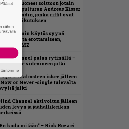
He ovat tuoneet soittoon jotain
. Pääset
utta” – Sepulturan Andreas Kisser
e
imeää bändin, jonka riffit ovat
ehneet vaikutuksen
n siihen
uraavalla
id Wilsonin käytös syynä
lipknotista erottamiseen,
aportoi TMZ
lind Channel palaa rytinällä –
uplasingle videoineen julki
äytäntömme
ngwie Malmsteen iskee jälleen
 Now or Never -single tulevalta
evyltä julki
lind Channel aktivoituu jälleen
uden levyn ja jäähallikeikan
erkeissä
En kadu mitään” – Rick Rozz ei