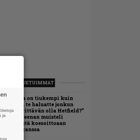
LUETUIMMAT
sen
Metallica on tiukempi kuin
oskaan ja te haluatte jonkun
ulikan yrittävän olla Hetfield?”
tietoja
 ja
 Pepper Keenan muisteli
nsimmäistä koesoittoaan
evijätin kanssa
toja