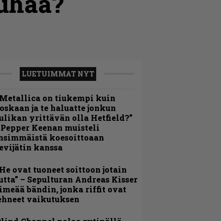
uuhaa?
LUETUIMMAT NYT
Metallica on tiukempi kuin
oskaan ja te haluatte jonkun
ulikan yrittävän olla Hetfield?”
 Pepper Keenan muisteli
nsimmäistä koesoittoaan
evijätin kanssa
He ovat tuoneet soittoon jotain
utta” – Sepulturan Andreas Kisser
imeää bändin, jonka riffit ovat
ehneet vaikutuksen