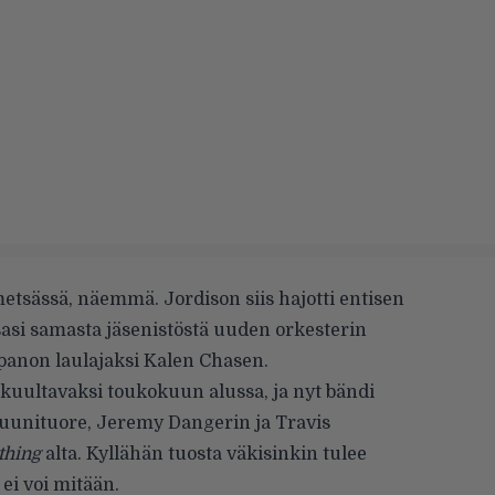
etsässä, näemmä. Jordison siis hajotti entisen
asi samasta jäsenistöstä uuden orkesterin
panon laulajaksi Kalen Chasen.
kuultavaksi toukokuun alussa, ja nyt bändi
 uunituore, Jeremy Dangerin ja Travis
thing
alta. Kyllähän tuosta väkisinkin tulee
ei voi mitään.