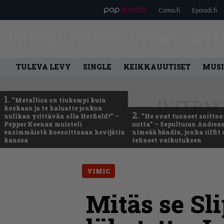
Como.fi
Episodi.fi
ETUSIVU
UUTISET
LEVY
TULEVA LEVY
SINGLE
KEIKKAUUTISET
MUSI
1.
”Metallica on tiukempi kuin
koskaan ja te haluatte jonkun
2.
nulikan yrittävän olla Hetfield?” –
”He ovat tuoneet soittoo
Pepper Keenan muisteli
uutta” – Sepulturan Andreas
ensimmäistä koesoittoaan hevijätin
nimeää bändin, jonka riffit
kanssa
tehneet vaikutuksen
VIMIC
Mitäs se Sli