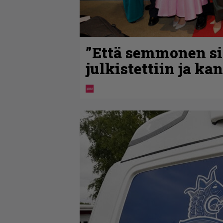
”Että semmonen sir
julkistettiin ja ka