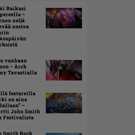
ki Raikasi
ereella –
rnon neljä
evää nostoa
arin
kospäivän
yksistä
uu vanhaan
toon – Arch
my Tavastialla
llä festareilla
ki on aina
allaan” –
rtti John Smith
 Festivalista
n Smith Rock