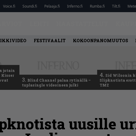
Voice.fi
Soundi.fi
Pelaaja.fi
Inferno.fi
Rumba.fi
Tilt.fi
Metel
ARVIOT
LEHTI
HAASTATTELUT
KAUP
IKKIVIDEO
FESTIVAALIT
KOKOONPANOMUUTOS
n jotain
4.
 Kisser
Sid Wilsonin 
3.
 ovat
Blind Channel palaa rytinällä –
Slipknotista erot
tuplasingle videoineen julki
TMZ
pknotista uusille ur