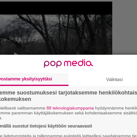
vostamme yksityisyyttäsi
Valintasi
semme suostumuksesi tarjotaksemme henkilökohtai
”
ökokemuksen
k
n
lellisesti valitsemamme
88 teknologiakumppania
hyödynnämme henkilö
semme paremman käyttäjäkokemuksen sekä kohdentaaksemme sisältöä
–
kirje ja tiedät mistä kahvitauolla puhutaan!
a.
e
et ja puheenaiheet suoraan sähköpostiin
h
ällä suostut tietojesi käyttöön seuraavasti
laitetunnisteita ja tallennamme evästeitä laitteellesi saadaksemme tie