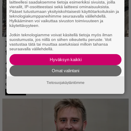
laitteellesi saadaksemme tietoja esimerkiksi sivuista, joilla
vierailit, IP-osoitteestasi sekä laitteesi ominaisuuksista.
Pääset tutustumaan yksityiskohtaisesti käyttötarkoituksiin ja
teknologiakumppaneihimme seuraavalla välilehdellä.
Hylkääminen voi vaikuttaa sivuston toimivuuteen ja
käytettävyyteen.
Jotkin teknologiamme voivat käsitellä tietoja myös ilman
suostumusta, jos niillä on siihen oikeutettu peruste. Voit
vastustaa tätä tai muuttaa asetuksiasi milloin tahansa
seuraavalla välilehdellä.
Hyväksyn kaikki
Omat valintani
Tietosuojakäytäntömme