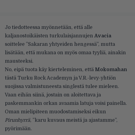
Jo tiedotteessa myönnetään, että alle
kaljanostoikäisten turkulaisjannujen
Avacia
soittelee ”Sakaran yhtyeiden hengessä”, mutta
lisätään, että mukana on myös omaa tyyliä, ainakin
mausteeksi.
No, eipä tuota käy kierteleminen, että
Mokomahan
tästä Turku Rock Academyn ja V.R.-levy-yhtiön
suojissa valmistuneesta singlestä tulee mieleen.
Vaan eihän siinä, jostain on aloitettava ja
paskemmankin orkan avaamia latuja voisi painella.
Oman mielipiteen muodostamiseksi eikun
Pirunhyrrä
, ”karu kuvaus meistä ja ajastamme”,
pyörimään.