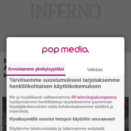
Hellsinki Metal Festival kuvina, osa 1 –
Accept, Carcass, Black Label Society ja
Arvostamme yksityisyyttäsi
Valintasi
muita avauspäivän esiintyjiä
Tarvitsemme suostumuksesi tarjotaksemme
henkilökohtaisen käyttökokemuksen
Me ja huolellisesti valitsemamme
88 teknologiakumppania
hyödynnämme henkilötietoja tarjotaksemme paremman
käyttäjäkokemuksen sekä kohdentaaksemme sisältöä ja
mainoksia.
Hyväksymällä suostut tietojesi käyttöön seuraavasti
Käytämme laitetunnisteita ja tallennamme evästeitä