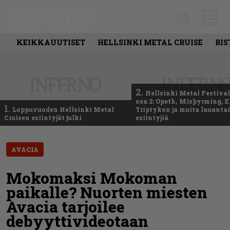
KEIKKAUUTISET
HELLSINKI METAL CRUISE
RIS
2.
Hellsinki Metal Festival
osa 2: Opeth, Misþyrming, E
1.
Loppuvuoden Hellsinki Metal
Triptykon ja muita lauanta
Cruisen esiintyjät julki
esiintyjiä
AVACIA
Mokomaksi Mokoman
paikalle? Nuorten miesten
Avacia tarjoilee
debyyttivideotaan