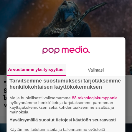
Arvostamme yksityisyyttäsi
Valintasi
Tarvitsemme suostumuksesi tarjotaksemme
”He ovat tuoneet soittoon jotain uutta” –
henkilökohtaisen käyttökokemuksen
Sepulturan Andreas Kisser nimeää
bändin, jonka riffit ovat tehneet
Me ja huolellisesti valitsemamme
88 teknologiakumppania
hyödynnämme henkilötietoja tarjotaksemme paremman
vaikutuksen
käyttäjäkokemuksen sekä kohdentaaksemme sisältöä ja
mainoksia.
Hyväksymällä suostut tietojesi käyttöön seuraavasti
Käytämme laitetunnisteita ja tallennamme evästeitä