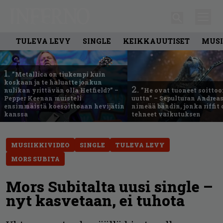
TULEVA LEVY
SINGLE
KEIKKAUUTISET
MUSI
1.
”Metallica on tiukempi kuin
koskaan ja te haluatte jonkun
2.
nulikan yrittävän olla Hetfield?” –
”He ovat tuoneet soittoo
Pepper Keenan muisteli
uutta” – Sepulturan Andreas
ensimmäistä koesoittoaan hevijätin
nimeää bändin, jonka riffit
kanssa
tehneet vaikutuksen
MUSIIKKIVIDEO
SINGLE
TULEVA LEVY
MORS SUBITA
Mors Subitalta uusi single –
nyt kasvetaan, ei tuhota