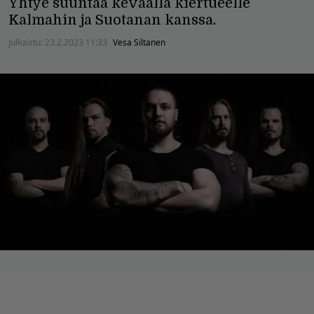
Yhtye suuntaa keväällä kiertueelle
Kalmahin ja Suotanan kanssa.
Julkaistu:
23.2.2023 11:33
Vesa Siltanen