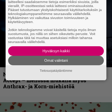
laitteellesi saadaksemme tietoja esimerkiksi sivuista, joilla
vierailit, IP-osoitteestasi sekä laitteesi ominaisuuksista.
Pääset tutustumaan yksityiskohtaisesti käyttötarkoituksiin ja
teknologiakumppaneihimme seuraavalla välilehdellä.
Hylkääminen voi vaikuttaa sivuston toimivuuteen ja
käytettävyyteen.
Jotkin teknologiamme voivat käsitellä tietoja myös ilman
suostumusta, jos niillä on siihen oikeutettu peruste. Voit
vastustaa tätä tai muuttaa asetuksiasi milloin tahansa
seuraavalla välilehdellä.
Hyväksyn kaikki
Omat valintani
Tietosuojakäytäntömme
Näin lähtee Ghostin Tobias Forgelta
Accept – menossa mukana myös
Anthrax- ja Korn-miehistöä