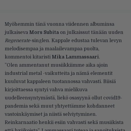
Myöhemmin tänä vuonna viidennen albuminsa
julkaiseva
Mors Subita
on julkaissut tänään uuden
Regenerate
-singlen. Kappale edustaa tulevan levyn
melodisempaa ja maalailevampaa puolta,
kommentoi kitaristi
Mika Lammassaari
.
”Olen ammentanut musiikkiimme aika ajoin
industrial metal -vaikutteita ja nämä elementit
kuuluvat kappaleen tuotannossa vahvasti. Biisiä
kirjoittaessa syntyi vahva mielikuva
uudelleensyntymästä, liekö osasyynä ollut covid19-
pandemia sekä muut yhtyettämme kohdanneet
vastoinkäymiset ja niistä selviytyminen.
Reinkarnaatio henkii esiin vahvasti sekä musiikista
että lyriikoista”, Lammassaari toteaa ja sanoituksista