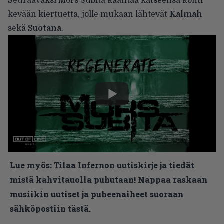
Seuraavaksi Mors Subita kääntää katseensa
kohti
kevään kiertuetta
, jolle mukaan lähtevät
Kalmah
sekä
Suotana
.
Lue myös:
Tilaa Infernon uutiskirje ja tiedät
mistä kahvitauolla puhutaan! Nappaa raskaan
musiikin uutiset ja puheenaiheet suoraan
sähköpostiin tästä.