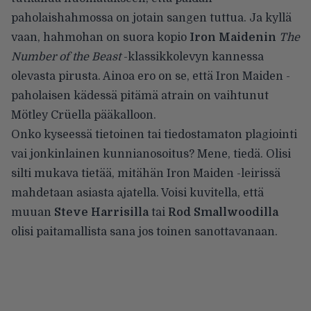
paholaishahmossa on jotain sangen tuttua. Ja kyllä
vaan, hahmohan on suora kopio
Iron Maidenin
The
Number of the Beast
-klassikkolevyn kannessa
olevasta pirusta. Ainoa ero on se, että Iron Maiden -
paholaisen kädessä pitämä atrain on vaihtunut
Mötley Crüella pääkalloon.
Onko kyseessä tietoinen tai tiedostamaton plagiointi
vai jonkinlainen kunnianosoitus? Mene, tiedä. Olisi
silti mukava tietää, mitähän Iron Maiden -leirissä
mahdetaan asiasta ajatella. Voisi kuvitella, että
muuan
Steve Harrisilla
tai
Rod Smallwoodilla
olisi paitamallista sana jos toinen sanottavanaan.