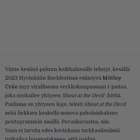
Viime kesänä paluun keikkalavoille tehnyt, kesällä
2023 Hyvinkään Rockfestissä esiintyvä
Mötley
Crüe
myy
virallisessa verkkokaupassaan t-paitaa
,
joka mukailee yhtyeen
Shout at the Devil
-hittiä.
Paidassa on yhtyeen logo, teksti
Shout at the Devil
sekä liekkien keskellä seisova paholaishahmo
pentagrammin sisällä. Peruskuvastoa, siis.
Vaan ei tarvita edes kovinkaan tarkkasilmäistä
tutkailua huomatakseen, että paidan