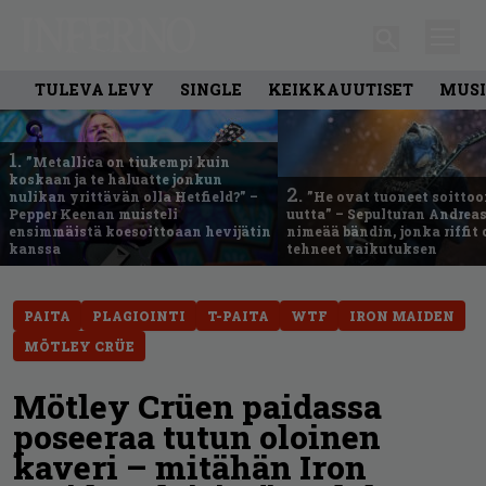
TULEVA LEVY
SINGLE
KEIKKAUUTISET
MUSI
1.
”Metallica on tiukempi kuin
koskaan ja te haluatte jonkun
2.
nulikan yrittävän olla Hetfield?” –
”He ovat tuoneet soittoo
Pepper Keenan muisteli
uutta” – Sepulturan Andreas
ensimmäistä koesoittoaan hevijätin
nimeää bändin, jonka riffit
kanssa
tehneet vaikutuksen
PAITA
PLAGIOINTI
T-PAITA
WTF
IRON MAIDEN
MÖTLEY CRÜE
Mötley Crüen paidassa
poseeraa tutun oloinen
kaveri – mitähän Iron