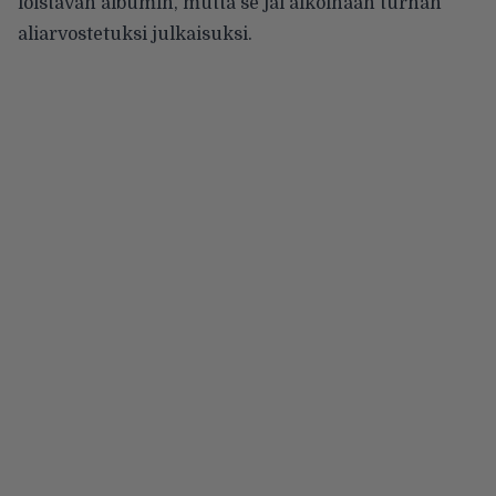
loistavan albumin, mutta se jäi aikoinaan turhan
aliarvostetuksi julkaisuksi.