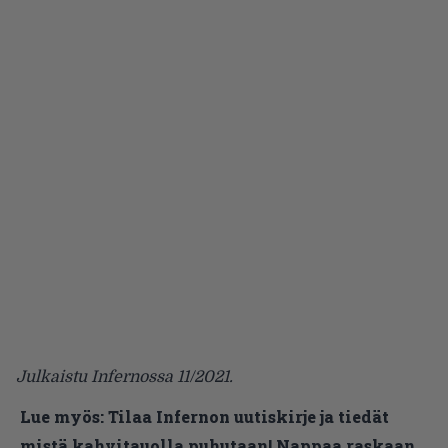
Julkaistu Infernossa 11/2021.
Lue myös:
Tilaa Infernon uutiskirje ja tiedät
mistä kahvitauolla puhutaan! Nappaa raskaan