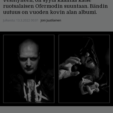
vesittyneen, on syytä kääntää katse
ruotsalaisen Ofermodin suuntaan. Bändin
uutuus on vuoden kovin alan albumi.
Julkaistu:
13.3.2022 00:01
Joni Juutilainen