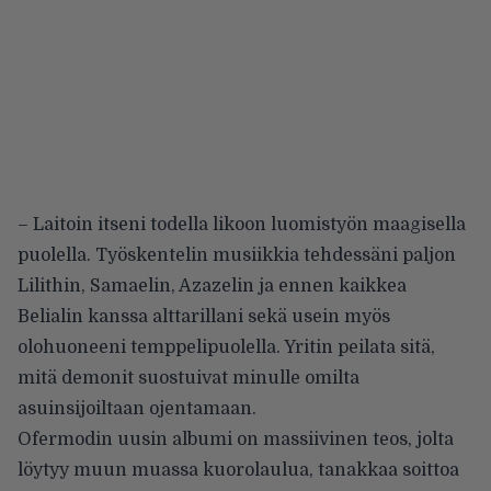
– Laitoin itseni todella likoon luomistyön maagisella
puolella. Työskentelin musiikkia tehdessäni paljon
Lilithin, Samaelin, Azazelin ja ennen kaikkea
Belialin kanssa alttarillani sekä usein myös
olohuoneeni temppelipuolella. Yritin peilata sitä,
mitä demonit suostuivat minulle omilta
asuinsijoiltaan ojentamaan.
Ofermodin uusin albumi on massiivinen teos, jolta
löytyy muun muassa kuorolaulua, tanakkaa soittoa