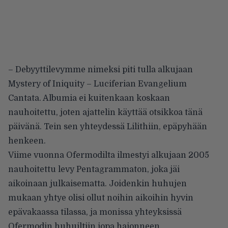
– Debyyttilevymme nimeksi piti tulla alkujaan
Mystery of Iniquity – Luciferian Evangelium
Cantata. Albumia ei kuitenkaan koskaan
nauhoitettu, joten ajattelin käyttää otsikkoa tänä
päivänä. Tein sen yhteydessä Lilithiin, epäpyhään
henkeen.
Viime vuonna Ofermodilta ilmestyi alkujaan 2005
nauhoitettu levy Pentagrammaton, joka jäi
aikoinaan julkaisematta. Joidenkin huhujen
mukaan yhtye olisi ollut noihin aikoihin hyvin
epävakaassa tilassa, ja monissa yhteyksissä
Ofermodin huhuiltiin jopa hajonneen