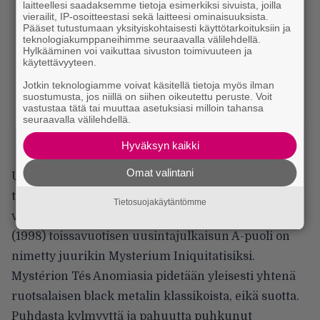
laitteellesi saadaksemme tietoja esimerkiksi sivuista, joilla
vierailit, IP-osoitteestasi sekä laitteesi ominaisuuksista.
Pääset tutustumaan yksityiskohtaisesti käyttötarkoituksiin ja
teknologiakumppaneihimme seuraavalla välilehdellä.
Hylkääminen voi vaikuttaa sivuston toimivuuteen ja
käytettävyyteen.
Jotkin teknologiamme voivat käsitellä tietoja myös ilman
suostumusta, jos niillä on siihen oikeutettu peruste. Voit
vastustaa tätä tai muuttaa asetuksiasi milloin tahansa
seuraavalla välilehdellä.
Hyväksyn kaikki
Omat valintani
Uuden albumin otsikko on esiintynyt Ofermodin
tuotannossa aiemminkin: yhtyeen ensimmäisen
Tietosuojakäytäntömme
virallisen julkaisun Mýstérion Tés Anomias -ep:n
(1998) toissavuotisen uusintajulkaisun A-puoli on
nimetty juurikin Mysterium Iniquitatisiksi.
Mystérion Tés Anomiasia pidetään yleisesti yhtenä
ruotsalaisen black metalin klassikoista, eikä suotta.
Puhdasta kylmyyttä ja pahuutta puhkunut