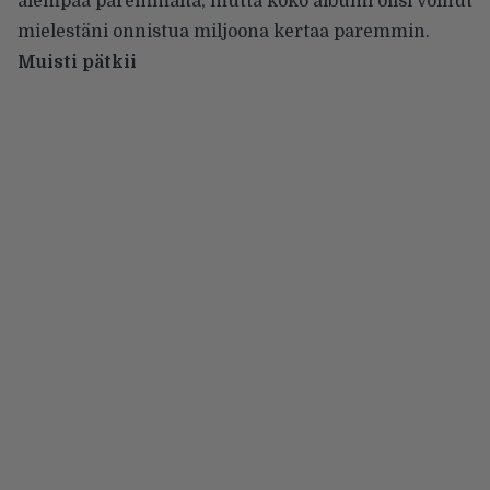
aiempaa paremmalta, mutta koko albumi olisi voinut
mielestäni onnistua miljoona kertaa paremmin.
Muisti pätkii