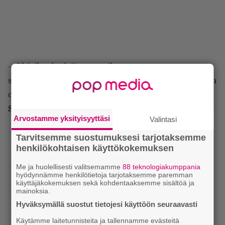
– Ohjailen laulajiamme oikeaan suuntaan
suurimmassa osassa kappaleitamme. Tarkoituksena
on saavuttaa niihin oikeanlainen tunne.
Sieluja Belialille
Arvostamme yksityisyyttäsi
Valintasi
Tarvitsemme suostumuksesi tarjotaksemme
henkilökohtaisen käyttökokemuksen
Me ja huolellisesti valitsemamme
88 teknologiakumppania
hyödynnämme henkilötietoja tarjotaksemme paremman
käyttäjäkokemuksen sekä kohdentaaksemme sisältöä ja
mainoksia.
Hyväksymällä suostut tietojesi käyttöön seuraavasti
Käytämme laitetunnisteita ja tallennamme evästeitä