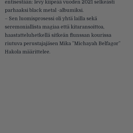
entisestään: levy kiipeää vuoden 2021 selkeästi
parhaaksi black metal -albumiksi.
– Sen luomisprosessi oli yhtä lailla sekä
seremoniallista magiaa että kitaransoittoa,
haastatteluhetkellä sitkeän flunssan kourissa
riutuva perustajajäsen Mika ”Michayah Belfagor”
Hakola määrittelee.