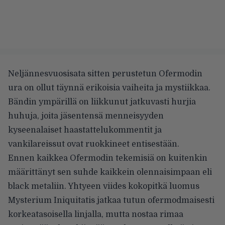
Neljännesvuosisata sitten perustetun Ofermodin
ura on ollut täynnä erikoisia vaiheita ja mystiikkaa.
Bändin ympärillä on liikkunut jatkuvasti hurjia
huhuja, joita jäsentensä menneisyyden
kyseenalaiset haastattelukommentit ja
vankilareissut ovat ruokkineet entisestään.
Ennen kaikkea Ofermodin tekemisiä on kuitenkin
määrittänyt sen suhde kaikkein olennaisimpaan eli
black metaliin. Yhtyeen viides kokopitkä luomus
Mysterium Iniquitatis jatkaa tutun ofermodmaisesti
korkeatasoisella linjalla, mutta nostaa rimaa