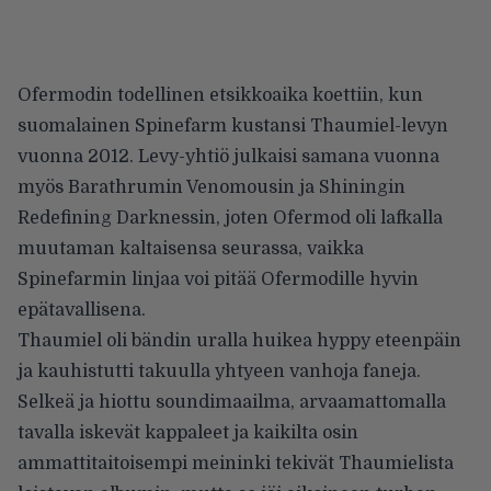
Ofermodin todellinen etsikkoaika koettiin, kun
suomalainen Spinefarm kustansi Thaumiel-levyn
vuonna 2012. Levy-yhtiö julkaisi samana vuonna
myös Barathrumin Venomousin ja Shiningin
Redefining Darknessin, joten Ofermod oli lafkalla
muutaman kaltaisensa seurassa, vaikka
Spinefarmin linjaa voi pitää Ofermodille hyvin
epätavallisena.
Thaumiel oli bändin uralla huikea hyppy eteenpäin
ja kauhistutti takuulla yhtyeen vanhoja faneja.
Selkeä ja hiottu soundimaailma, arvaamattomalla
tavalla iskevät kappaleet ja kaikilta osin
ammattitaitoisempi meininki tekivät Thaumielista