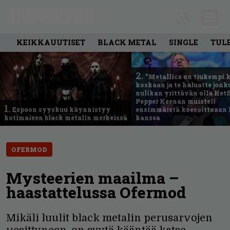
KEIKKAUUTISET
BLACK METAL
SINGLE
TUL
2.
”Metallica on tiukempi 
koskaan ja te haluatte jonk
nulikan yrittävän olla Hetfi
Pepper Keenan muisteli
1.
Espoon syyskuu käynnistyy
ensimmäistä koesoittoaan 
kotimaisen black metalin merkeissä
kanssa
OFERMOD
Mysteerien maailma –
haastattelussa Ofermod
Mikäli luulit black metalin perusarvojen