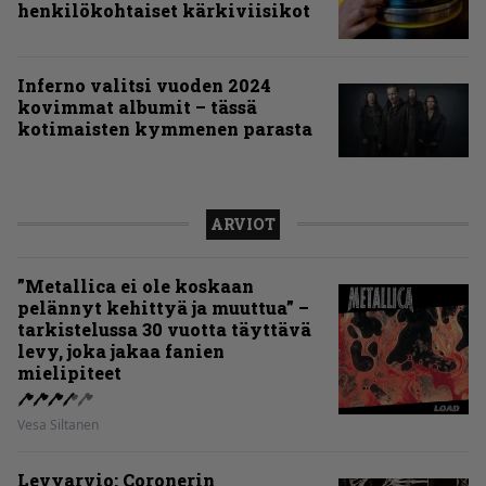
henkilökohtaiset kärkiviisikot
Inferno valitsi vuoden 2024
kovimmat albumit – tässä
kotimaisten kymmenen parasta
ARVIOT
”Metallica ei ole koskaan
pelännyt kehittyä ja muuttua” –
tarkistelussa 30 vuotta täyttävä
levy, joka jakaa fanien
mielipiteet
Vesa Siltanen
Levyarvio: Coronerin