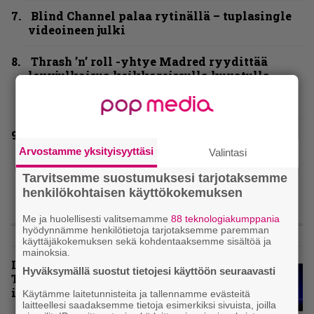
Blind Channel palaa rytinällä – tuplasingle
videoineen julki
Thrash ’n’ roll -yhtye Madred ryydittää
levyjulkaisua keikkareissulla kuvatulla
videolla – ”Oltiin pakussa kusihädässä
helvetin väsyneenä…”
Helloween- ja Gamma Ray -mies Kai Hansen
julkaisi uuden maistiaisen tulevalta
Arvostamme yksityisyyttäsi
Valintasi
soololevyltä
Tarvitsemme suostumuksesi tarjotaksemme
henkilökohtaisen käyttökokemuksen
Me ja huolellisesti valitsemamme
88 teknologiakumppania
LIVE
hyödynnämme henkilötietoja tarjotaksemme paremman
käyttäjäkokemuksen sekä kohdentaaksemme sisältöä ja
mainoksia.
Livearvio: Loppuunmyyty
Hyväksymällä suostut tietojesi käyttöön seuraavasti
Tavastia saatteli Sepulturan
ikiuneen
Käytämme laitetunnisteita ja tallennamme evästeitä
laitteellesi saadaksemme tietoja esimerkiksi sivuista, joilla