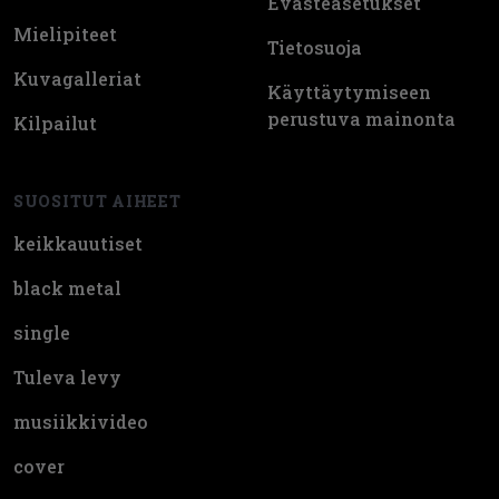
Evästeasetukset
Mielipiteet
Tietosuoja
Kuvagalleriat
Käyttäytymiseen
perustuva mainonta
Kilpailut
SUOSITUT AIHEET
keikkauutiset
black metal
single
Tuleva levy
musiikkivideo
cover