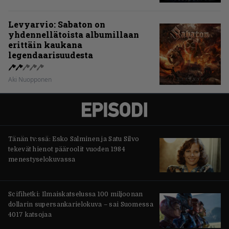
Levyarvio: Sabaton on
yhdennellätoista albumillaan
erittäin kaukana
legendaarisuudesta
Aki Nuopponen
Tänän tv:ssä: Esko Salminen ja Satu Silvo
tekevät hienot pääroolit vuoden 1984
menestyselokuvassa
Scifihetki: Ilmaiskatselussa 100 miljoonan
dollarin supersankarielokuva – sai Suomessa
4017 katsojaa