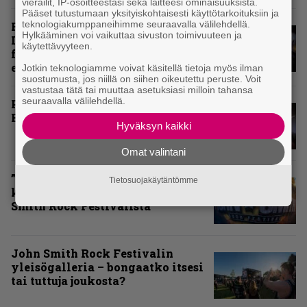
vierailit, IP-osoitteestasi sekä laitteesi ominaisuuksista.
Pääset tutustumaan yksityiskohtaisesti käyttötarkoituksiin ja
teknologiakumppaneihimme seuraavalla välilehdellä.
Rokki Raikasi Tampereella –
Hylkääminen voi vaikuttaa sivuston toimivuuteen ja
Infernon neljä väkevää nostoa
käytettävyyteen.
festarin kakkospäivän
esityksistä
Jotkin teknologiamme voivat käsitellä tietoja myös ilman
suostumusta, jos niillä on siihen oikeutettu peruste. Voit
vastustaa tätä tai muuttaa asetuksiasi milloin tahansa
seuraavalla välilehdellä.
Paluu vanhaan liittoon – Arch
Enemy Tavastialla
Hyväksyn kaikki
Omat valintani
”Näillä festareilla kaikki on aina
Tietosuojakäytäntömme
kohdallaan” – raportti John
Smith Rock Festivalista
John Smith Rock Festivalin
yleisögalleria – bongaatko itsesi
tai tuttuja joukosta?