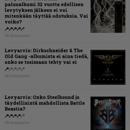
paluualbumi 32 vuotta edellisen
levytyksen jälkeen ei voi
mitenkään täyttää odotuksia. Vai
voiko?
Aki Nuopponen
Levyarvio: Dirkschneider & The
Old Gang -albumista ei aina tiedä,
onko se tosissaan tehty vai ei
Aki Nuopponen
Levyarvio: Onko Steelbound jo
täydellisintä mahdollista Battle
Beastia?
Aki Nuopponen