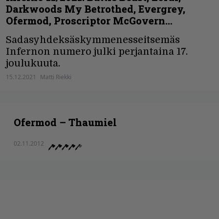
Darkwoods My Betrothed, Evergrey,
Ofermod, Proscriptor McGovern…
Sadasyhdeksäskymmenesseitsemäs
Infernon numero julki perjantaina 17.
joulukuuta.
15.12.2021
Matti Riekki
Ofermod – Thaumiel
02.11.2012