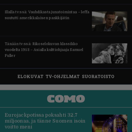
Illalla tv:ssä: Vauhdikasta junatoimintaa – leffa
suututti amerikkalaisen pankkijätin
Tänään tv:ssä: Rikoselokuvan klassikko
vuodelta 1953 – Asialla kulttiohjaaja Samuel
Fuller
ELOKUVAT
TV-OHJELMAT
SUORATOISTO
Eurojackpotissa poksahti 32,7
miljoonaa, ja tänne Suomen isoin
voitto meni