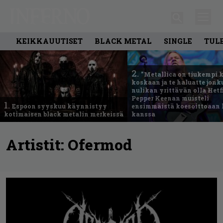
KEIKKAUUTISET
BLACK METAL
SINGLE
TUL
2.
”Metallica on tiukempi 
koskaan ja te haluatte jonk
nulikan yrittävän olla Hetfi
Pepper Keenan muisteli
1.
Espoon syyskuu käynnistyy
ensimmäistä koesoittoaan 
kotimaisen black metalin merkeissä
kanssa
Artistit:
Ofermod