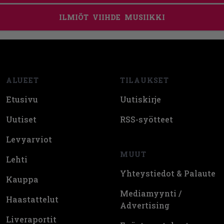
ILMIÖT
VIIHDE
MUSIIKKI
Footer
ALUEET
TILAUKSET
Etusivu
Uutiskirje
Uutiset
RSS-syötteet
Levyarviot
MUUT
Lehti
Yhteystiedot & Palaute
Kauppa
Mediamyynti /
Haastattelut
Advertising
Liveraportit