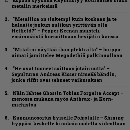
Espoon syyskuu käynnistyy kotimaisen black
metalin merkeissä
”Metallica on tiukempi kuin koskaan ja te
haluatte jonkun nulikan yrittävän olla
Hetfield?” – Pepper Keenan muisteli
ensimmäistä koesoittoaan hevijätin kanssa
”Mitalini näyttää ihan plektralta” – huippu-
uimari jamittelee Megadethiä palkinnollaan
”He ovat tuoneet soittoon jotain uutta” –
Sepulturan Andreas Kisser nimeää bändin,
jonka riffit ovat tehneet vaikutuksen
Näin lähtee Ghostin Tobias Forgelta Accept –
menossa mukana myös Anthrax- ja Korn-
miehistöä
Kunnianosoitus hyiselle Pohjolalle – Shining
hyppäsi keskelle kinoksia uudella videollaan