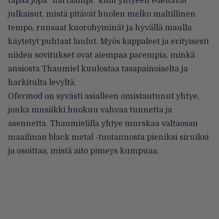
tapaa jopa ”hartaampi” kuin yhtyeen edeltävät
julkaisut, mistä pitävät huolen melko maltillinen
tempo, runsaat kuorohyminät ja hyvällä maulla
käytetyt puhtaat laulut. Myös kappaleet ja erityisesti
niiden sovitukset ovat aiempaa parempia, minkä
ansiosta Thaumiel kuulostaa tasapainoiselta ja
harkitulta levyltä.
Ofermod on syvästi asialleen omistautunut yhtye,
jonka musiikki huokuu vahvaa tunnetta ja
asennetta. Thaumielilla yhtye murskaa valtaosan
maailman black metal -tuotannosta pieniksi siruiksi
ja osoittaa, mistä aito pimeys kumpuaa.