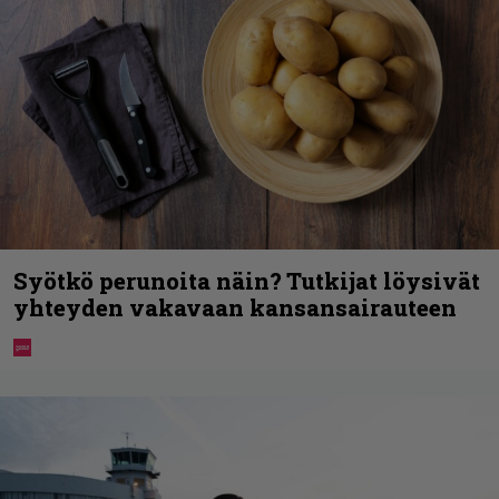
Syötkö perunoita näin? Tutkijat löysivät
yhteyden vakavaan kansansairauteen