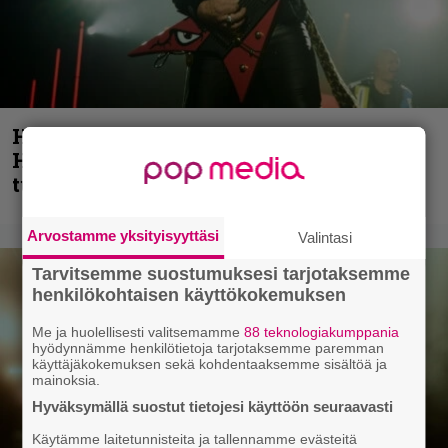
Helloween- ja Gamma Ray -mies Kai
Hansen julkaisi uuden maistiaisen
tulevalta soololevyltä
Arvostamme yksityisyyttäsi
Valintasi
Tarvitsemme suostumuksesi tarjotaksemme
henkilökohtaisen käyttökokemuksen
Me ja huolellisesti valitsemamme
88 teknologiakumppania
hyödynnämme henkilötietoja tarjotaksemme paremman
käyttäjäkokemuksen sekä kohdentaaksemme sisältöä ja
mainoksia.
Hyväksymällä suostut tietojesi käyttöön seuraavasti
Käytämme laitetunnisteita ja tallennamme evästeitä