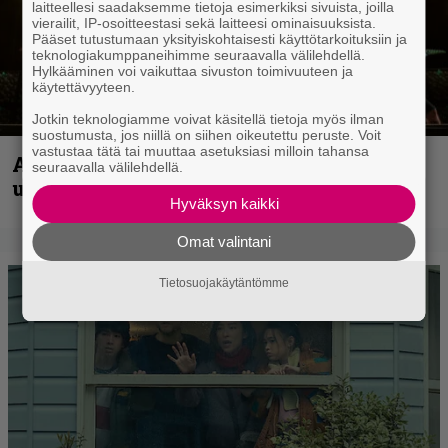
laitteellesi saadaksemme tietoja esimerkiksi sivuista, joilla
vierailit, IP-osoitteestasi sekä laitteesi ominaisuuksista.
Pääset tutustumaan yksityiskohtaisesti käyttötarkoituksiin ja
teknologiakumppaneihimme seuraavalla välilehdellä.
Hylkääminen voi vaikuttaa sivuston toimivuuteen ja
käytettävyyteen.
Jotkin teknologiamme voivat käsitellä tietoja myös ilman
suostumusta, jos niillä on siihen oikeutettu peruste. Voit
vastustaa tätä tai muuttaa asetuksiasi milloin tahansa
Anthrax vie katsojat keikkatunnelmiin
seuraavalla välilehdellä.
uudella videollaan
Hyväksyn kaikki
Omat valintani
Tietosuojakäytäntömme