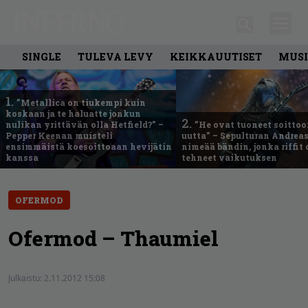
SINGLE
TULEVA LEVY
KEIKKAUUTISET
MUSI
1.
”Metallica on tiukempi kuin
koskaan ja te haluatte jonkun
2.
nulikan yrittävän olla Hetfield?” –
”He ovat tuoneet soittoo
Pepper Keenan muisteli
uutta” – Sepulturan Andreas
ensimmäistä koesoittoaan hevijätin
nimeää bändin, jonka riffit
kanssa
tehneet vaikutuksen
OFERMOD
Ofermod – Thaumiel
Julkaistu:
2.11.2012 15:08