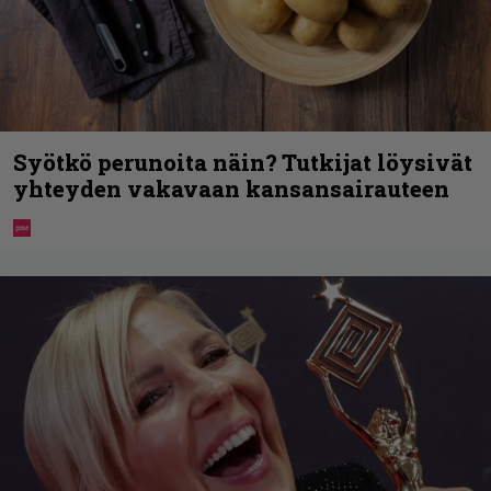
Syötkö perunoita näin? Tutkijat löysivät
yhteyden vakavaan kansansairauteen