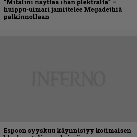
”Mitalini näyttää ihan plektralta” –
huippu-uimari jamittelee Megadethiä
palkinnollaan
Espoon syyskuu käynnistyy kotimaisen