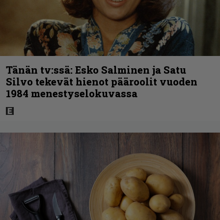
Tänän tv:ssä: Esko Salminen ja Satu
Silvo tekevät hienot pääroolit vuoden
1984 menestyselokuvassa