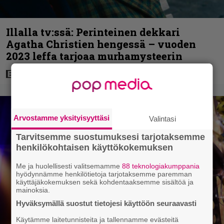
Illalla tv:ssä: Perinteinen dekkari
Agatha Christien hengessä – vuoden
2023 leffa tarjoaa murhamysteerin
Arvostamme yksityisyyttäsi
Valintasi
Tarvitsemme suostumuksesi tarjotaksemme
henkilökohtaisen käyttökokemuksen
Me ja huolellisesti valitsemamme
88 teknologiakumppania
hyödynnämme henkilötietoja tarjotaksemme paremman
käyttäjäkokemuksen sekä kohdentaaksemme sisältöä ja
mainoksia.
Hyväksymällä suostut tietojesi käyttöön seuraavasti
Käytämme laitetunnisteita ja tallennamme evästeitä