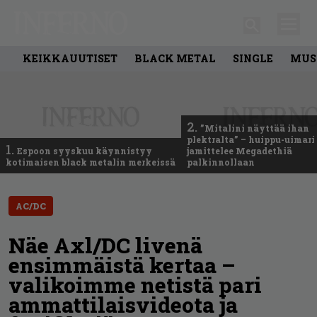
KEIKKAUUTISET
BLACK METAL
SINGLE
MUS
2.
”Mitalini näyttää ihan
plektralta” – huippu-uimari
1.
Espoon syyskuu käynnistyy
jamittelee Megadethiä
kotimaisen black metalin merkeissä
palkinnollaan
AC/DC
Näe Axl/DC livenä
ensimmäistä kertaa –
valikoimme netistä pari
ammattilaisvideota ja