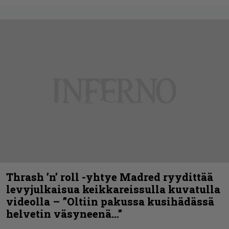
Thrash ’n’ roll -yhtye Madred ryydittää
levyjulkaisua keikkareissulla kuvatulla
videolla – ”Oltiin pakussa kusihädässä
helvetin väsyneenä…”