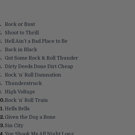
Rock or Bust
Shoot to Thrill
Hell Ain’t a Bad Place to Be
Back in Black
Got Some Rock & Roll Thunder
Dirty Deeds Done Dirt Cheap
Rock ‘n’ Roll Damnation
Thunderstruck
High Voltage
Rock ‘n’ Roll Train
Hells Bells
Given the Dog a Bone
Sin City
You Shook Me All Night Long