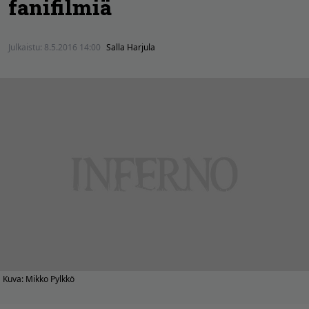
fanifilmiä
Julkaistu:
8.5.2016 14:00
Salla Harjula
Kuva: Mikko Pylkkö