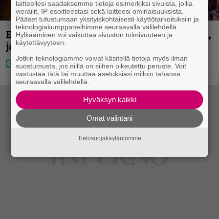
laitteellesi saadaksemme tietoja esimerkiksi sivuista, joilla
vierailit, IP-osoitteestasi sekä laitteesi ominaisuuksista.
Pääset tutustumaan yksityiskohtaisesti käyttötarkoituksiin ja
teknologiakumppaneihimme seuraavalla välilehdellä.
Eurojackpotissa poksahti 32,7 miljoonaa,
Hylkääminen voi vaikuttaa sivuston toimivuuteen ja
käytettävyyteen.
ja tänne Suomen isoin voitto meni
Jotkin teknologiamme voivat käsitellä tietoja myös ilman
suostumusta, jos niillä on siihen oikeutettu peruste. Voit
vastustaa tätä tai muuttaa asetuksiasi milloin tahansa
seuraavalla välilehdellä.
Hyväksyn kaikki
Omat valintani
Tietosuojakäytäntömme