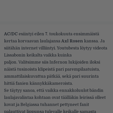
AC/DC
esiintyi eilen 7. toukokuuta ensimmäistä
kertaa korvaavan laulajansa
Axl Rosen
kanssa. Ja
siitähän internet villiintyi. Youtubesta löytyy videota
Lissabonin keikalta vaikka kuinka
paljon. Valitsimme siis Infernon lukijoiden iloksi
näistä tusinoista klipeistä pari parempilaatuista,
ammattilaiskuvattua pätkää, sekä pari suurinta
hittiä fanien kännykkäkameroista.
Se täytyy sanoa, että vaikka ennakkoluulot bändin
laulajavalintaa kohtaan ovat täälläkin leirissä olleet
kovat ja Belgiassa
tuhannet pettyneet fanit
palauttivat lippunsa tulevalle keikalle samasta