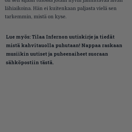
on sen sijaan tulossa jotain hyvin jännittävää aivan
lähiaikoina. Hän ei kuitenkaan paljasta vielä sen
tarkemmin, mistä on kyse.
Lue myös:
Tilaa Infernon uutiskirje ja tiedät
mistä kahvitauolla puhutaan! Nappaa raskaan
musiikin uutiset ja puheenaiheet suoraan
sähköpostiin tästä.