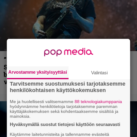
”He ovat tuoneet soittoon jotain uutta” –
Sepulturan Andreas Kisser nimeää
Arvostamme yksityisyyttäsi
Valintasi
bändin, jonka riffit ovat tehneet
vaikutuksen
Tarvitsemme suostumuksesi tarjotaksemme
henkilökohtaisen käyttökokemuksen
Me ja huolellisesti valitsemamme
88 teknologiakumppania
hyödynnämme henkilötietoja tarjotaksemme paremman
käyttäjäkokemuksen sekä kohdentaaksemme sisältöä ja
mainoksia.
Hyväksymällä suostut tietojesi käyttöön seuraavasti
Käytämme laitetunnisteita ja tallennamme evästeitä