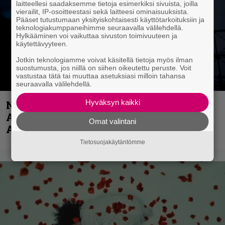
laitteellesi saadaksemme tietoja esimerkiksi sivuista, joilla
vierailit, IP-osoitteestasi sekä laitteesi ominaisuuksista.
Pääset tutustumaan yksityiskohtaisesti käyttötarkoituksiin ja
teknologiakumppaneihimme seuraavalla välilehdellä.
Hylkääminen voi vaikuttaa sivuston toimivuuteen ja
käytettävyyteen.
Jotkin teknologiamme voivat käsitellä tietoja myös ilman
suostumusta, jos niillä on siihen oikeutettu peruste. Voit
vastustaa tätä tai muuttaa asetuksiasi milloin tahansa
seuraavalla välilehdellä.
Hyväksyn kaikki
Näin lähtee Ghostin Tobias Forgelta
Accept – menossa mukana myös
Omat valintani
Anthrax- ja Korn-miehistöä
Tietosuojakäytäntömme