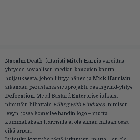
Napalm Death
-kitaristi
Mitch Harris
varoittaa
yhtyeen sosiaalisen median kanavien kautta
huijauksesta, johon liittyy hänen ja
Mick Harrisin
aikanaan perustama sivuprojekti, deathgrind-yhtye
Defecation
. Metal Bastard Enterprise julkaisi
nimittäin hiljattain
Killing with Kindness
-nimisen
levyn, jossa komeilee bändin logo – mutta
kummallakaan Harrisilla ei ole siihen mitään osaa
eikä arpaa.
”Minulta kysytään tästä jatkuvasti, mutta – en ole