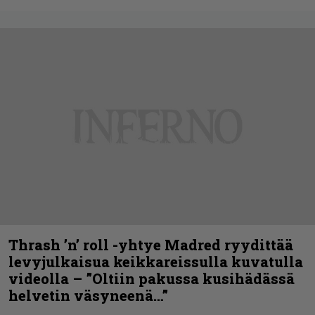
Thrash ’n’ roll -yhtye Madred ryydittää
levyjulkaisua keikkareissulla kuvatulla
videolla – ”Oltiin pakussa kusihädässä
helvetin väsyneenä…”