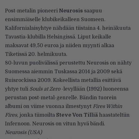
Post-metalin pioneeri
Neurosis
saapuu
ensimmäiselle klubikeikalleen Suomeen.
Kalifornialaisyhtye nähdään tiistaina 4. heinäkuuta
Tavastia-klubilla Helsingissä. Liput keikalle
maksavat 49,50 euroa ja niiden myynti alkaa
Tiketissä 20. helmikuuta.
80-luvun puolivälissä perustettu Neurosis on nähty
Suomessa aiemmin Tuskassa 2014 ja 2009 sekä
Ruisrockissa 2009. Kokeellista metallia esittävä
yhtye tuli
Souls at Zero
-levyllään (1992) luoneensa
perustan post-metal-genrelle. Bändin tuorein
albumi on viime vuonna ilmestynyt
Fires Within
Fires
, jonka tiimoilta
Steve Von Tilliä
haastateltiin
Infernoon
. Neurosis on vitun hyvä bändi.
Neurosis (USA)