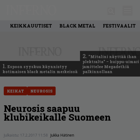
KEIKKAUUTISET
BLACK METAL
FESTIVAALIT
2.
”Mitalini näyttää ihan
plektralta” – huippu-uimari
1.
Espoon syyskuu käynnistyy
jamittelee Megadethiä
kotimaisen black metalin merkeissä
palkinnollaan
KEIKAT
NEUROSIS
Neurosis saapuu
klubikeikalle Suomeen
Julkaistu:
17.2.2017 11:58
Jukka Hätinen