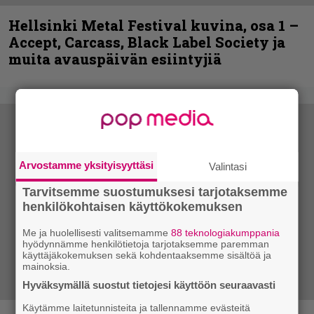
Hellsinki Metal Festival kuvina, osa 1 –
Accept, Carcass, Black Label Society ja
muita avauspäivän esiintyjiä
Arvostamme yksityisyyttäsi
Valintasi
Tarvitsemme suostumuksesi tarjotaksemme
henkilökohtaisen käyttökokemuksen
Me ja huolellisesti valitsemamme
88 teknologiakumppania
hyödynnämme henkilötietoja tarjotaksemme paremman
käyttäjäkokemuksen sekä kohdentaaksemme sisältöä ja
mainoksia.
Hyväksymällä suostut tietojesi käyttöön seuraavasti
Käytämme laitetunnisteita ja tallennamme evästeitä