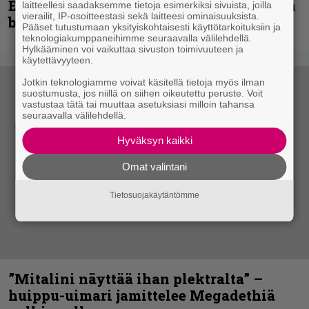
Espoon syyskuu käynnistyy kotimaisen
laitteellesi saadaksemme tietoja esimerkiksi sivuista, joilla
vierailit, IP-osoitteestasi sekä laitteesi ominaisuuksista.
black metalin merkeissä
Pääset tutustumaan yksityiskohtaisesti käyttötarkoituksiin ja
teknologiakumppaneihimme seuraavalla välilehdellä.
Hylkääminen voi vaikuttaa sivuston toimivuuteen ja
käytettävyyteen.
Jotkin teknologiamme voivat käsitellä tietoja myös ilman
suostumusta, jos niillä on siihen oikeutettu peruste. Voit
vastustaa tätä tai muuttaa asetuksiasi milloin tahansa
seuraavalla välilehdellä.
Hyväksyn kaikki
Omat valintani
Tietosuojakäytäntömme
”Mitalini näyttää ihan plektralta” –
huippu-uimari jamittelee Megadethiä