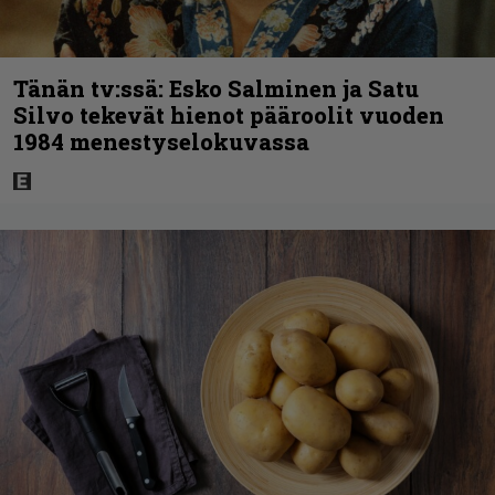
Tänän tv:ssä: Esko Salminen ja Satu
Silvo tekevät hienot pääroolit vuoden
1984 menestyselokuvassa