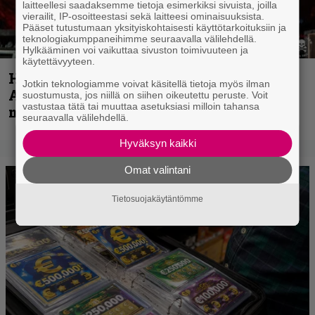
laitteellesi saadaksemme tietoja esimerkiksi sivuista, joilla
vierailit, IP-osoitteestasi sekä laitteesi ominaisuuksista.
Pääset tutustumaan yksityiskohtaisesti käyttötarkoituksiin ja
teknologiakumppaneihimme seuraavalla välilehdellä.
Hylkääminen voi vaikuttaa sivuston toimivuuteen ja
käytettävyyteen.
Hellsinki Metal Festival kuvina, osa 1 –
Jotkin teknologiamme voivat käsitellä tietoja myös ilman
Accept, Carcass, Black Label Society ja
suostumusta, jos niillä on siihen oikeutettu peruste. Voit
vastustaa tätä tai muuttaa asetuksiasi milloin tahansa
muita avauspäivän esiintyjiä
seuraavalla välilehdellä.
Hyväksyn kaikki
Omat valintani
Tietosuojakäytäntömme