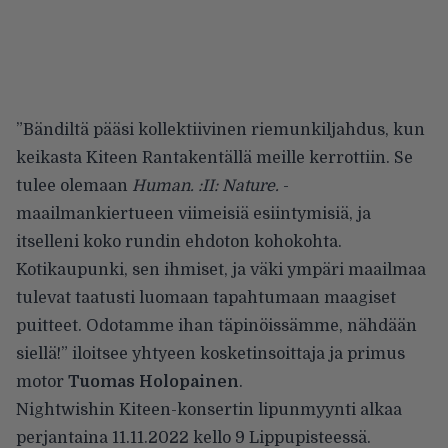
”Bändiltä pääsi kollektiivinen riemunkiljahdus, kun
keikasta Kiteen Rantakentällä meille kerrottiin. Se
tulee olemaan
Human. :II: Nature.
-
maailmankiertueen viimeisiä esiintymisiä, ja
itselleni koko rundin ehdoton kohokohta.
Kotikaupunki, sen ihmiset, ja väki ympäri maailmaa
tulevat taatusti luomaan tapahtumaan maagiset
puitteet. Odotamme ihan täpinöissämme, nähdään
siellä!” iloitsee yhtyeen kosketinsoittaja ja primus
motor
Tuomas Holopainen
.
Nightwishin Kiteen-konsertin lipunmyynti alkaa
perjantaina 11.11.2022 kello 9 Lippupisteessä.