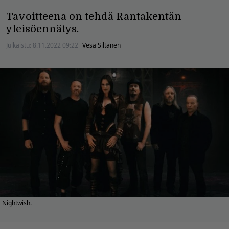
Tavoitteena on tehdä Rantakentän
yleisöennätys.
Julkaistu:
8.11.2022 09:22
Vesa Siltanen
Nightwish.