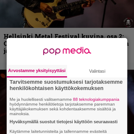
Hellsinki Metal Festival kuvina, osa 2:
Opeth, Misþyrming, Eluveitie, Triptykon
ja muita lauantain esiintyjiä
Arvostamme yksityisyyttäsi
Valintasi
Tarvitsemme suostumuksesi tarjotaksemme
henkilökohtaisen käyttökokemuksen
Me ja huolellisesti valitsemamme
88 teknologiakumppania
hyödynnämme henkilötietoja tarjotaksemme paremman
käyttäjäkokemuksen sekä kohdentaaksemme sisältöä ja
mainoksia.
Hyväksymällä suostut tietojesi käyttöön seuraavasti
Käytämme laitetunnisteita ja tallennamme evästeitä