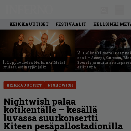
KEIKKAUUTISET
FESTIVAALIT
HELLSINKI MET
2.
Hellsinki Metal Festival
osa 1 – Accept, Carcass, Bla
1.
Loppuvuoden Hellsinki Metal
Society ja muita avauspäiv
Cruisen esiintyjät julki
esiintyjiä
KEIKKAUUTISET
NIGHTWISH
Nightwish palaa
kotikentälle – kesällä
luvassa suurkonsertti
Kiteen pesäpallostadionilla