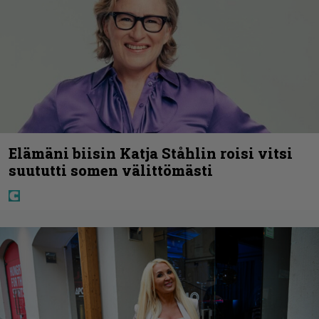
Elämäni biisin Katja Ståhlin roisi vitsi
suututti somen välittömästi