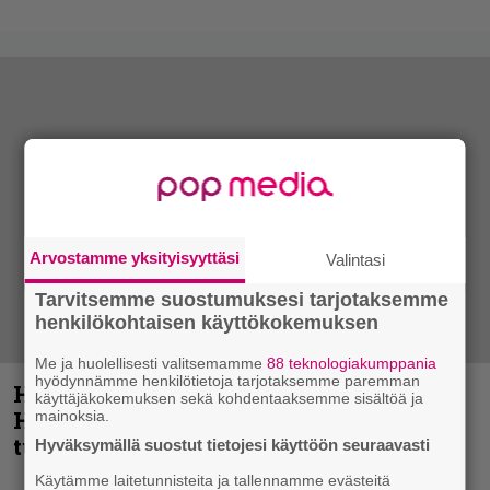
Arvostamme yksityisyyttäsi
Valintasi
Tarvitsemme suostumuksesi tarjotaksemme
henkilökohtaisen käyttökokemuksen
Me ja huolellisesti valitsemamme
88 teknologiakumppania
hyödynnämme henkilötietoja tarjotaksemme paremman
Helloween- ja Gamma Ray -mies Kai
käyttäjäkokemuksen sekä kohdentaaksemme sisältöä ja
Hansen julkaisi uuden maistiaisen
mainoksia.
tulevalta soololevyltä
Hyväksymällä suostut tietojesi käyttöön seuraavasti
Käytämme laitetunnisteita ja tallennamme evästeitä