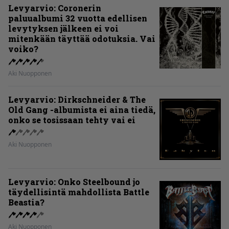
Levyarvio: Coronerin
paluualbumi 32 vuotta edellisen
levytyksen jälkeen ei voi
mitenkään täyttää odotuksia. Vai
voiko?
Aki Nuopponen
Levyarvio: Dirkschneider & The
Old Gang -albumista ei aina tiedä,
onko se tosissaan tehty vai ei
Aki Nuopponen
Levyarvio: Onko Steelbound jo
täydellisintä mahdollista Battle
Beastia?
Aki Nuopponen