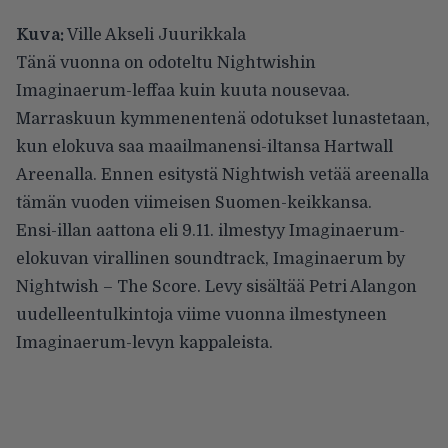
Kuva:
Ville Akseli Juurikkala
Tänä vuonna on odoteltu
Nightwishin
Imaginaerum-leffaa kuin kuuta nousevaa.
Marraskuun kymmenentenä odotukset lunastetaan,
kun elokuva saa maailmanensi-iltansa Hartwall
Areenalla. Ennen esitystä Nightwish vetää areenalla
tämän vuoden viimeisen Suomen-keikkansa.
Ensi-illan aattona eli 9.11. ilmestyy Imaginaerum-
elokuvan virallinen soundtrack, Imaginaerum by
Nightwish – The Score. Levy sisältää Petri Alangon
uudelleentulkintoja viime vuonna ilmestyneen
Imaginaerum-levyn kappaleista.