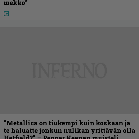
mekko”
”Metallica on tiukempi kuin koskaan ja
te haluatte jonkun nulikan yrittävän olla
Hetfield?” – Pepper Keenan muisteli