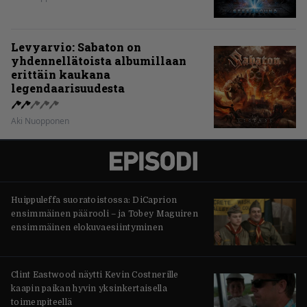
Levyarvio: Sabaton on
yhdennellätoista albumillaan
erittäin kaukana
legendaarisuudesta
Aki Nuopponen
Huippuleffa suoratoistossa: DiCaprion
ensimmäinen päärooli – ja Tobey Maguiren
ensimmäinen elokuvaesiintyminen
Clint Eastwood näytti Kevin Costnerille
kaapin paikan hyvin yksinkertaisella
toimenpiteellä