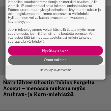
laitteellesi saadaksemme tietoja esimerkiksi sivuista, joilla
vierailit, IP-osoitteestasi sekä laitteesi ominaisuuksista.
Pääset tutustumaan yksityiskohtaisesti käyttötarkoituksiin ja
teknologiakumppaneihimme seuraavalla välilehdellä.
Hylkääminen voi vaikuttaa sivuston toimivuuteen ja
käytettävyyteen.
Jotkin teknologiamme voivat käsitellä tietoja myös ilman
suostumusta, jos niillä on siihen oikeutettu peruste. Voit
vastustaa tätä tai muuttaa asetuksiasi milloin tahansa
seuraavalla välilehdellä.
Hyväksyn kaikki
Omat valintani
Tietosuojakäytäntömme
Näin lähtee Ghostin Tobias Forgelta
Accept – menossa mukana myös
Anthrax- ja Korn-miehistöä