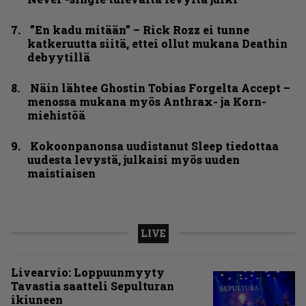
”En kadu mitään” – Rick Rozz ei tunne
katkeruutta siitä, ettei ollut mukana Deathin
debyytillä
Näin lähtee Ghostin Tobias Forgelta Accept –
menossa mukana myös Anthrax- ja Korn-
miehistöä
Kokoonpanonsa uudistanut Sleep tiedottaa
uudesta levystä, julkaisi myös uuden
maistiaisen
LIVE
Livearvio: Loppuunmyyty
Tavastia saatteli Sepulturan
ikiuneen