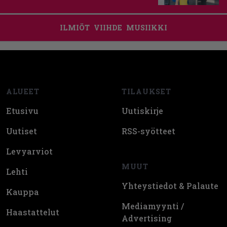
ILMIÖT
VIIHDE
MUSIIKKI
Footer
ALUEET
TILAUKSET
Etusivu
Uutiskirje
Uutiset
RSS-syötteet
Levyarviot
MUUT
Lehti
Yhteystiedot & Palaute
Kauppa
Mediamyynti /
Haastattelut
Advertising