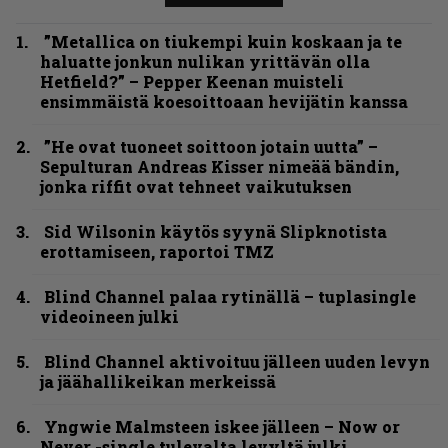
”Metallica on tiukempi kuin koskaan ja te
haluatte jonkun nulikan yrittävän olla
Hetfield?” – Pepper Keenan muisteli
ensimmäistä koesoittoaan hevijätin kanssa
”He ovat tuoneet soittoon jotain uutta” –
Sepulturan Andreas Kisser nimeää bändin,
jonka riffit ovat tehneet vaikutuksen
Sid Wilsonin käytös syynä Slipknotista
erottamiseen, raportoi TMZ
Blind Channel palaa rytinällä – tuplasingle
videoineen julki
Blind Channel aktivoituu jälleen uuden levyn
ja jäähallikeikan merkeissä
Yngwie Malmsteen iskee jälleen – Now or
Never -single tulevalta levyltä julki