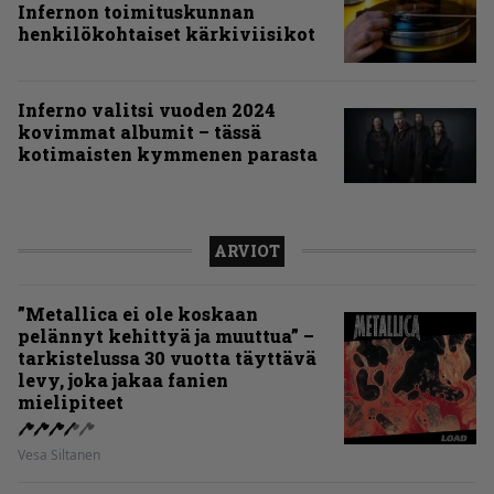
Infernon toimituskunnan
henkilökohtaiset kärkiviisikot
Inferno valitsi vuoden 2024
kovimmat albumit – tässä
kotimaisten kymmenen parasta
ARVIOT
”Metallica ei ole koskaan
pelännyt kehittyä ja muuttua” –
tarkistelussa 30 vuotta täyttävä
levy, joka jakaa fanien
mielipiteet
Vesa Siltanen