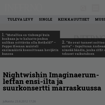
TULEVA LEVY
SINGLE
KEIKKAUUTISET
MUSI
1.
”Metallica on tiukempi kuin
koskaan ja te haluatte jonkun
2.
nulikan yrittävän olla Hetfield?” –
”He ovat tuoneet soittoo
Pepper Keenan muisteli
uutta” – Sepulturan Andreas
ensimmäistä koesoittoaan hevijätin
nimeää bändin, jonka riffit
kanssa
tehneet vaikutuksen
Nightwishin Imaginaerum-
leffan ensi-ilta ja
suurkonsertti marraskuussa
Julkaistu:
23.8.2012 17:26