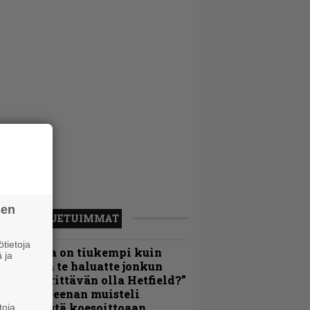
sen
LUETUIMMAT
tietoja
Metallica on tiukempi kuin
 ja
oskaan ja te haluatte jonkun
ulikan yrittävän olla Hetfield?”
 Pepper Keenan muisteli
nsimmäistä koesoittoaan
toja