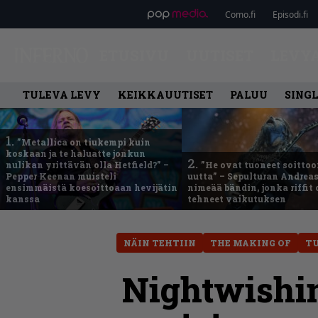
Como.fi
Episodi.fi
ETUSIVU
UUTISET
LEVY
TULEVA LEVY
KEIKKAUUTISET
PALUU
SING
1.
”Metallica on tiukempi kuin
koskaan ja te haluatte jonkun
2.
nulikan yrittävän olla Hetfield?” –
”He ovat tuoneet soittoo
Pepper Keenan muisteli
uutta” – Sepulturan Andreas
ensimmäistä koesoittoaan hevijätin
nimeää bändin, jonka riffit
kanssa
tehneet vaikutuksen
NÄIN TEHTIIN
THE MAKING OF
T
Nightwishin 