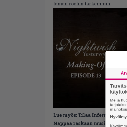
tämän rooliin tarkemmin.
Ar
Tarvit
käytt
Me ja huo
tarjotak
mainoksi
Lue myös:
Tilaa Infernon uutis
Hyväksym
Nappaa raskaan musiikin uutis
Käytämme 