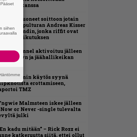
. Pääset
evijätin kanssa
e
He ovat tuoneet soittoon jotain
utta” – Sepulturan Andreas Kisser
n siihen
imeää bändin, jonka riffit ovat
uraavalla
ehneet vaikutuksen
lind Channel aktivoituu jälleen
uden levyn ja jäähallikeikan
erkeissä
äytäntömme
id Wilsonin käytös syynä
lipknotista erottamiseen,
aportoi TMZ
ngwie Malmsteen iskee jälleen
 Now or Never -single tulevalta
evyltä julki
En kadu mitään” – Rick Rozz ei
unne katkeruutta siitä, ettei ollut