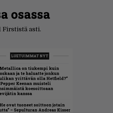
a osassa
irstistä asti.
LUETUIMMAT NYT
Metallica on tiukempi kuin
oskaan ja te haluatte jonkun
ulikan yrittävän olla Hetfield?”
 Pepper Keenan muisteli
nsimmäistä koesoittoaan
evijätin kanssa
He ovat tuoneet soittoon jotain
utta” – Sepulturan Andreas Kisser