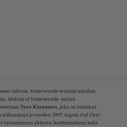
 osan tulevan
Yesterwynde
-levynsä saloihin
aan.
Making of Yesterwynde
-sarjan
nostetaan
Tero Kinnunen
, joka on toiminut
ja miksaajana jo vuoden 1997
Angels Fall First
-
äset tutustumaan yhtyeen luottomieheen sekä