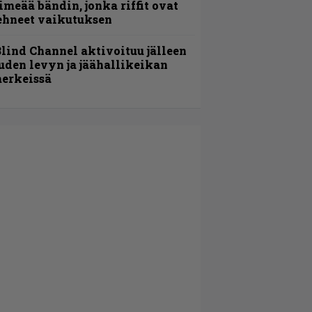
imeää bändin, jonka riffit ovat
ehneet vaikutuksen
lind Channel aktivoituu jälleen
uden levyn ja jäähallikeikan
erkeissä