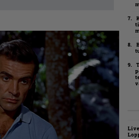
m
t
m
B
t
T
p
t
v
Live
Lop