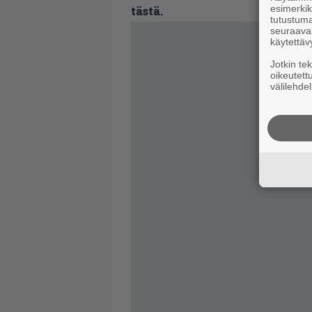
esimerkiks
tästä.
tutustuma
seuraaval
käytettäv
Jotkin te
oikeutett
välilehdel