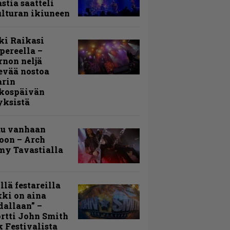
stia saatteli
lturan ikiuneen
ki Raikasi
ereella –
rnon neljä
evää nostoa
arin
kospäivän
yksistä
uu vanhaan
toon – Arch
my Tavastialla
llä festareilla
ki on aina
allaan” –
rtti John Smith
 Festivalista