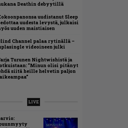
ukana Deathin debyytillä
Kokoonpanonsa uudistanut Sleep
iedottaa uudesta levystä, julkaisi
yös uuden maistiaisen
lind Channel palaa rytinällä –
uplasingle videoineen julki
arja Turunen Nightwishistä ja
otkuistaan: ”Minun olisi pitänyt
ehdä siitä heille helvetin paljon
aikeampaa”
LIVE
arvio:
puunmyyty