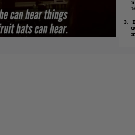
n
t
B
u
m