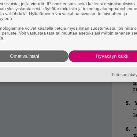
i sivuista, joilla vierailit, IP-osoitteestasi sekä laitteesi ominaisuuksista
h
an yksityiskohtaisesti käyttötarkoituksiin ja teknologiakumppaneihimm
la välilehdellä. Hylkääminen voi vaikuttaa sivuston toimivuuteen ja
”
yyteen.
u
knologiamme voivat käsitellä tietoja myös ilman suostumusta, jos niillä o
n
u peruste. Voit vastustaa tätä tai muuttaa asetuksiasi milloin tahansa se
t
lä.
B
Omat valintani
Hyväksyn kaikki
u
m
Tietosuojak
S
S
r
Y
–
l
”
t