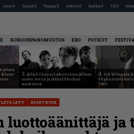
Voice.fi
Soundi.fi
Pelaaja.fi
Inferno.fi
Rumba.fi
Tilt.fi
Metel
ARVIOT
LEHTI
HAASTATTELUT
KAUP
LE
KOKOONPANOMUUTOS
ERO
POTKUT
FESTIV
n jotain
3.
4.
 Kisser
Blind Channel aktivoituu jälleen
Sid Wilsonin 
 ovat
uuden levyn ja jäähallikeikan
Slipknotista erot
merkeissä
TMZ
ULEVA LEVY
NIGHTWISH
luottoäänittäjä ja 