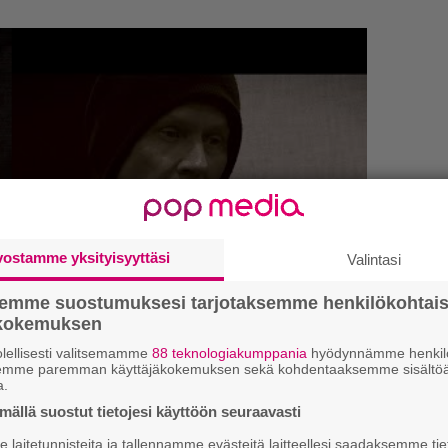
vostamme yksityisyyttäsi
Valintasi
semme suostumuksesi tarjotaksemme henkilökohtai
ökokemuksen
lellisesti valitsemamme
88 teknologiakumppania
hyödynnämme henkilö
”
semme paremman käyttäjäkokemuksen sekä kohdentaaksemme sisältöä
k
a.
n
kirje ja tiedät mistä kahvitauolla puhutaan!
ällä suostut tietojesi käyttöön seuraavasti
–
et ja puheenaiheet suoraan sähköpostiin
e
laitetunnisteita ja tallennamme evästeitä laitteellesi saadaksemme tie