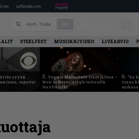
i.net
Leffatykki.com
PA
Etsi
KIRJAUDU
AALIT
STEELFEST
MUSIIKKIVIDEO
LIVEARVIO
5.
6.
käytös syynä
Yngwie Malmsteen iskee jälleen –
”En k
tamiseen, raportoi
Now or Never -single tulevalta
tunne ka
levyltä julki
mukana 
tuottaja