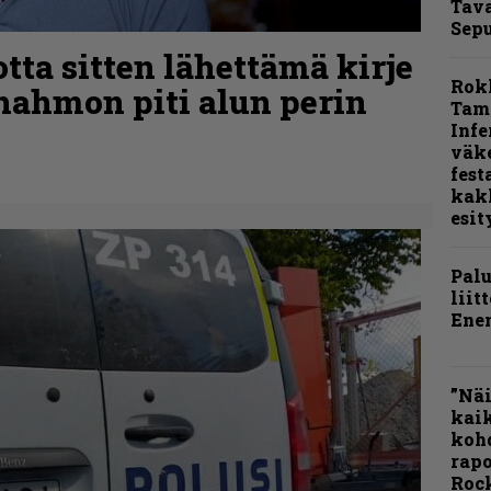
Tava
Sepu
tta sitten lähettämä kirje
Rok
-hahmon piti alun perin
Tamp
Infe
väk
fest
kak
esit
Pal
liit
Ene
”Näi
kaik
kohd
rapo
Rock