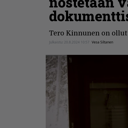
nostetaan v
dokumentti
Tero Kinnunen on ollut 
Julkaistu:
20.8.2024 10:57
Vesa Siltanen