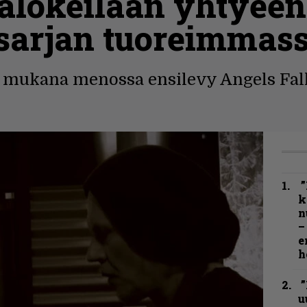
alokeilaan yhtyeen
sarjan tuoreimmass
mukana menossa ensilevy Angels Fall F
”
k
n
–
e
h
”
u