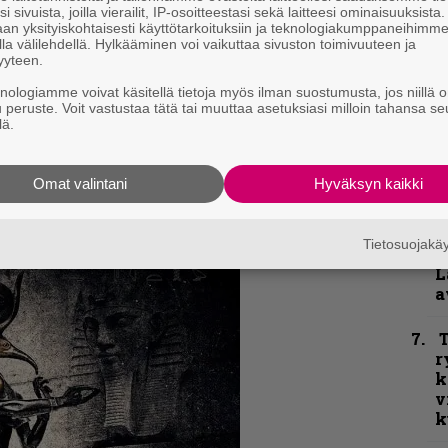
i sivuista, joilla vierailit, IP-osoitteestasi sekä laitteesi ominaisuuksista
N
 at The Gate Of Sethu
an yksityiskohtaisesti käyttötarkoituksiin ja teknologiakumppaneihimm
F
la välilehdellä. Hylkääminen voi vaikuttaa sivuston toimivuuteen ja
ugh the Ritual Deception of Death
yyteen.
m
isms
m
knologiamme voivat käsitellä tietoja myös ilman suostumusta, jos niillä o
u peruste. Voit vastustaa tätä tai muuttaa asetuksiasi milloin tahansa se
lä.
”
lomania
u
n
Omat valintani
Hyväksyn kaikki
t
ion of Flame (instrumental)
H
Tietosuojak
Flesh (instrumental)
o
L
a
T
r
k
v
k