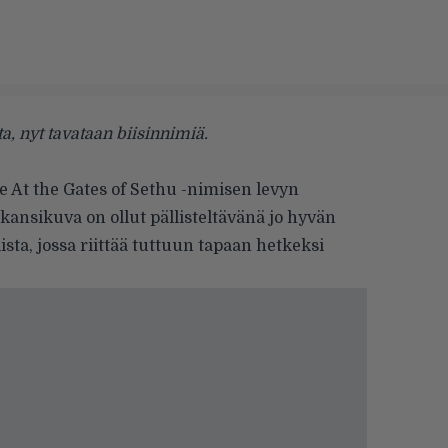
, nyt tavataan biisinnimiä.
e At the Gates of Sethu -nimisen levyn
ansikuva on ollut pällisteltävänä jo hyvän
lista, jossa riittää tuttuun tapaan hetkeksi