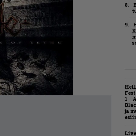
B
t
K
m
s
Hell
Fest
1 – 
Blac
ja m
esii
Live