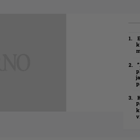
k
m
”
p
j
p
K
P
k
v