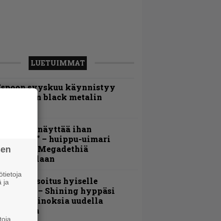
LUETUIMMAT
Espoon syyskuu käynnistyy
otimaisen black metalin
erkeissä
Mitalini näyttää ihan
lektralta” – huippu-uimari
amittelee Megadethiä
sen
alkinnollaan
tietoja
unnianosoitus hyiselle
 ja
ohjolalle – Shining hyppäsi
eskelle kinoksia uudella
ideollaan
toja