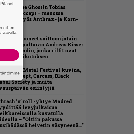
. Pääset
äin lähtee Ghostin Tobias
e
orgelta Accept – menossa
ukana myös Anthrax- ja Korn-
iehistöä
n siihen
uraavalla
He ovat tuoneet soittoon jotain
utta” – Sepulturan Andreas Kisser
imeää bändin, jonka riffit ovat
ehneet vaikutuksen
ellsinki Metal Festival kuvina,
äytäntömme
sa 1 – Accept, Carcass, Black
abel Society ja muita
vauspäivän esiintyjiä
hrash ’n’ roll -yhtye Madred
yydittää levyjulkaisua
eikkareissulla kuvatulla
ideolla – ”Oltiin pakussa
usihädässä helvetin väsyneenä…”