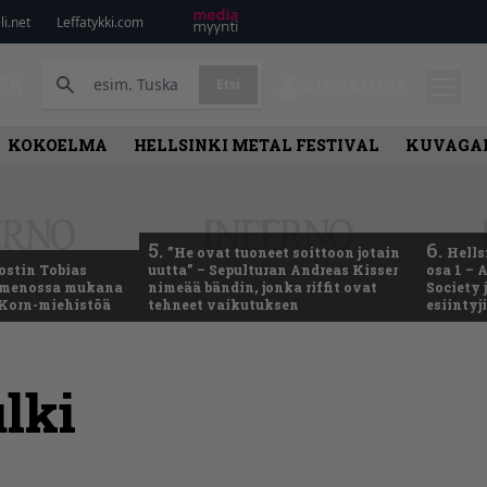
i.net
Leffatykki.com
PA
Etsi
KIRJAUDU
KOKOELMA
HELLSINKI METAL FESTIVAL
KUVAGAL
5.
6.
”He ovat tuoneet soittoon jotain
Hells
ostin Tobias
uutta” – Sepulturan Andreas Kisser
osa 1 – 
– menossa mukana
nimeää bändin, jonka riffit ovat
Society 
 Korn-miehistöä
tehneet vaikutuksen
esiintyj
ulki