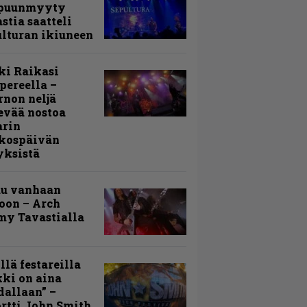
puunmyyty
stia saatteli
lturan ikiuneen
ki Raikasi
ereella –
rnon neljä
evää nostoa
arin
kospäivän
yksistä
uu vanhaan
toon – Arch
my Tavastialla
llä festareilla
ki on aina
allaan” –
rtti John Smith