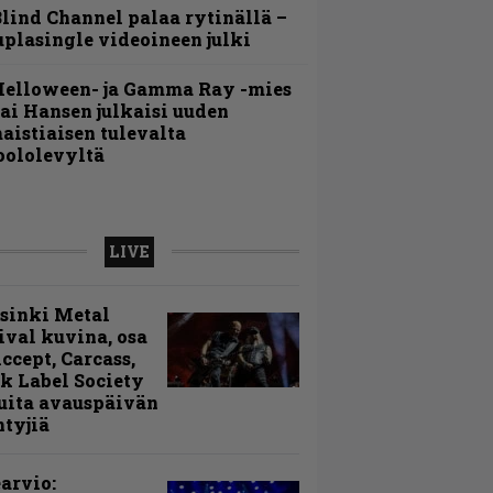
lind Channel palaa rytinällä –
uplasingle videoineen julki
Helloween- ja Gamma Ray -mies
ai Hansen julkaisi uuden
aistiaisen tulevalta
oololevyltä
LIVE
sinki Metal
ival kuvina, osa
Accept, Carcass,
k Label Society
uita avauspäivän
ntyjiä
arvio: