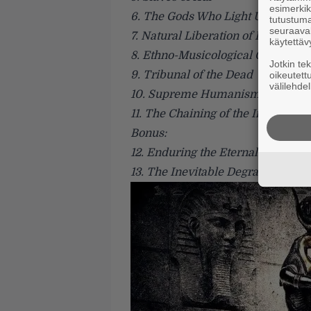
esimerkiks
6. The Gods Who Light Up the Sky
tutustuma
seuraaval
7. Natural Liberation of Fear Thro
käytettäv
8. Ethno-Musicological Cannibal
Jotkin te
9. Tribunal of the Dead
oikeutett
välilehdel
10. Supreme Humanism of Mega
11. The Chaining of the Iniquitous
Bonus:
12. Enduring the Eternal Molestat
13. The Inevitable Degradation of 