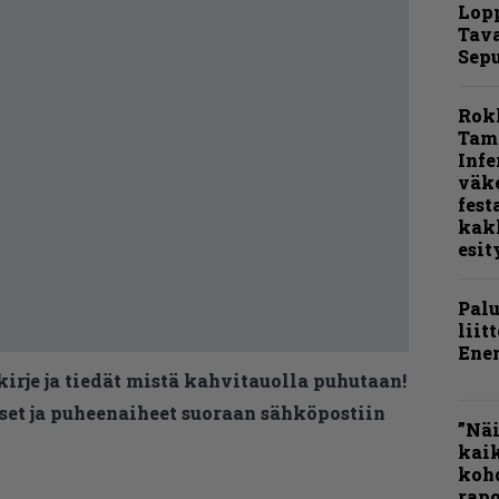
Lop
Tava
Sepu
Rok
Tamp
Infe
väk
fest
kak
esit
Pal
liit
Ene
kirje ja tiedät mistä kahvitauolla puhutaan!
et ja puheenaiheet suoraan sähköpostiin
”Näi
kaik
kohd
rapo