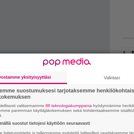
k
m
vostamme yksityisyyttäsi
Valintasi
”
p
j
semme suostumuksesi tarjotaksemme henkilökohtai
p
ökokemuksen
on of Flame
lellisesti valitsemamme
88 teknologiakumppania
hyödynnämme henkilö
the Magick of the Deceased
K
semme paremman käyttäjäkokemuksen sekä kohdentaaksemme sisältöä
P
a.
Flesh
k
ällä suostut tietojesi käyttöön seuraavasti
v
laitetunnisteita ja tallennamme evästeitä laitteellesi saadaksemme tie