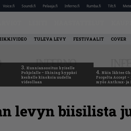
Voice.fi
Soundi.fi
Pelaaja.fi
Inferno.fi
Rumba.fi
Tilt.fi
Metel
ARVIOT
LEHTI
HAASTATTELUT
KAUP
IIKKIVIDEO
TULEVA LEVY
FESTIVAALIT
COVER
3.
Kunnianosoitus hyiselle
4.
Pohjolalle – Shining hyppäsi
Näin lähtee Gh
keskelle kinoksia uudella
Forgelta Accept 
videollaan
myös Anthrax- ja
n levyn biisilista j