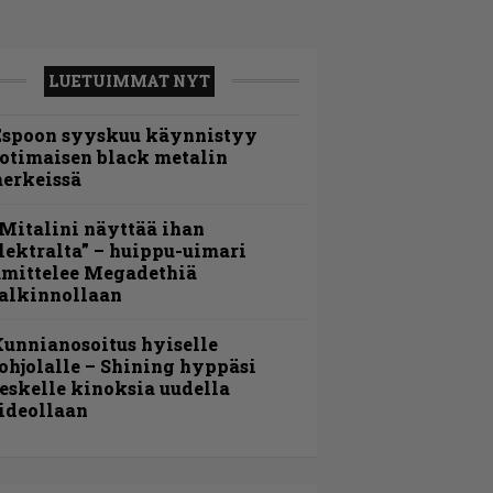
LUETUIMMAT NYT
Espoon syyskuu käynnistyy
otimaisen black metalin
erkeissä
Mitalini näyttää ihan
lektralta” – huippu-uimari
amittelee Megadethiä
alkinnollaan
unnianosoitus hyiselle
ohjolalle – Shining hyppäsi
eskelle kinoksia uudella
ideollaan