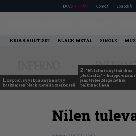
Como.fi
Episodi.fi
ETUSIVU
UUTISET
LEVY
KEIKKAUUTISET
BLACK METAL
SINGLE
MUS
2.
”Mitalini näyttää ihan
plektralta” – huippu-uimari
1.
Espoon syyskuu käynnistyy
jamittelee Megadethiä
kotimaisen black metalin merkeissä
palkinnollaan
Nilen tuleva
Julkaistu:
24.5.2012 19:52