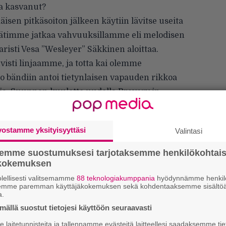
a kasvanut?
isen pitkäsoiton jälkeen käytiin lävitse useita
äätimme jatkaa vahvuuksillamme eli melodisen
aristi Vesa ”Wesleyer” Säkkinen aloittaa.
isti linjaamme, ja totta kai olemme
lo bändiin antoi tietynlaisen vapauden rikkoa
sia. Suunnan kuulette uudella Bravery in
aa.
vostamme yksityisyyttäsi
Valintasi
semme suostumuksesi tarjotaksemme henkilökohtai
ökokemuksen
lellisesti valitsemamme
88 teknologiakumppania
hyödynnämme henkilö
semme paremman käyttäjäkokemuksen sekä kohdentaaksemme sisältöä
a.
ällä suostut tietojesi käyttöön seuraavasti
laitetunnisteita ja tallennamme evästeitä laitteellesi saadaksemme tie