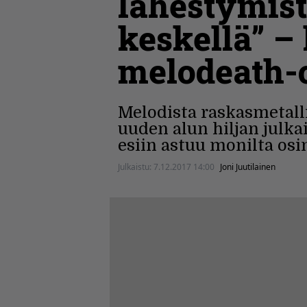
lähestymis
keskellä” –
melodeath-
Melodista raskasmetall
uuden alun hiljan julk
esiin astuu monilta osi
Julkaistu:
7.12.2017 14:00
Joni Juutilainen