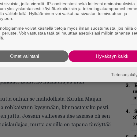
i sivuista, joilla vierailit, IP-osoitteestasi sekä laitteesi ominaisuuksista
”
an yksityiskohtaisesti käyttötarkoituksiin ja teknologiakumppaneihimm
la välilehdellä. Hylkääminen voi vaikuttaa sivuston toimivuuteen ja
k
yyteen.
n
–
knologiamme voivat käsitellä tietoja myös ilman suostumusta, jos niillä o
e
u peruste. Voit vastustaa tätä tai muuttaa asetuksiasi milloin tahansa se
lä.
h
”
Omat valintani
Hyväksyn kaikki
u
n
t
merkittävä muutos, kun Maija Saari hyppäsi
Tietosuojak
aikalle. Etsittekö naislaulajaa ihan
B
u
m
mutta onhan se mahdollista. Kuulin Maijan
ja rohkaistuin kysymään, kiinnostaisiko pesti.
S
nen juttu. Jossain vaiheessa itse asiassa oli sen
S
r
naislaulajaa, mutta asioilla on tapana täräyttää