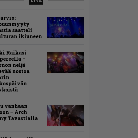
LIVE
arvio:
puunmyyty
stia saatteli
lturan ikiuneen
ki Raikasi
ereella –
rnon neljä
evää nostoa
arin
kospäivän
yksistä
uu vanhaan
toon – Arch
my Tavastialla