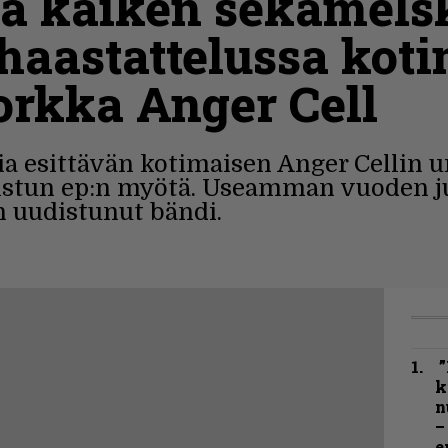
tä kaiken sekamels
 haastattelussa kot
orkka Anger Cell
ia esittävän kotimaisen Anger Cellin 
aistun ep:n myötä. Useamman vuoden j
n uudistunut bändi.
”
k
n
–
e