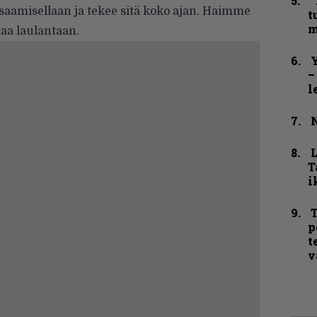
”
osaamisellaan ja tekee sitä koko ajan. Haimme
t
m
laa laulantaan.
Y
–
l
N
T
i
T
p
t
v