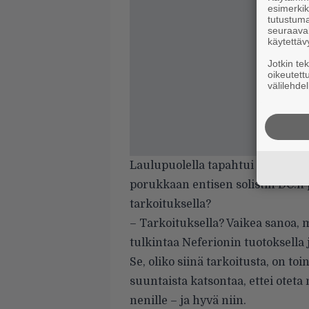
esimerkiks
tutustuma
seuraaval
käytettäv
Jotkin te
oikeutett
välilehdel
Laulupuolella tapahtui tosiaan 
porukkaan entisen solistin DC:n p
tarkoituksella?
– Tarkoituksella? Vaikea sanoa, 
tulkintaa Neferionin tuotoksella 
Se, oliko siinä tarkoitusta, on toi
suuntaista katsontaa, ettei oteta 
nenille – ja hyvä niin.