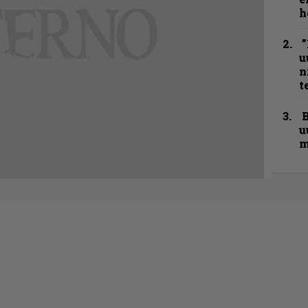
h
”
u
n
t
B
u
m