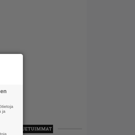
sen
tietoja
 ja
LUETUIMMAT
toja