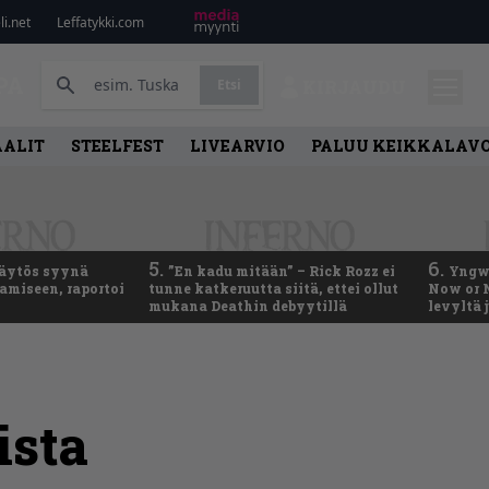
i.net
Leffatykki.com
PA
Etsi
KIRJAUDU
AALIT
STEELFEST
LIVEARVIO
PALUU KEIKKALAVO
5.
6.
käytös syynä
”En kadu mitään” – Rick Rozz ei
Yngwi
tamiseen, raportoi
tunne katkeruutta siitä, ettei ollut
Now or N
mukana Deathin debyytillä
levyltä 
ista