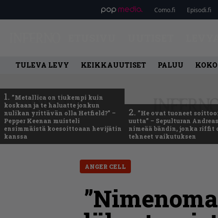
Como.fi
Episodi.fi
ETUSIVU
UUTISET
LEVY
TULEVA LEVY
KEIKKAUUTISET
PALUU
KOKO
1.
”Metallica on tiukempi kuin
koskaan ja te haluatte jonkun
2.
nulikan yrittävän olla Hetfield?” –
”He ovat tuoneet soittoo
Pepper Keenan muisteli
uutta” – Sepulturan Andreas
ensimmäistä koesoittoaan hevijätin
nimeää bändin, jonka riffit
kanssa
tehneet vaikutuksen
ANGER CELL
”Nimenomaan