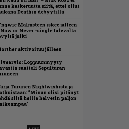
En kadu mitään” – Rick Rozz ei
unne katkeruutta siitä, ettei ollut
ukana Deathin debyytillä
ngwie Malmsteen iskee jälleen
 Now or Never -single tulevalta
evyltä julki
orther aktivoituu jälleen
Livearvio: Loppuunmyyty
avastia saatteli Sepulturan
kiuneen
arja Turunen Nightwishistä ja
otkuistaan: ”Minun olisi pitänyt
ehdä siitä heille helvetin paljon
aikeampaa”