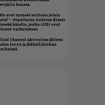
evijätin kanssa
He ovat tuoneet soittoon jotain
utta” – Sepulturan Andreas Kisser
imeää bändin, jonka riffit ovat
ehneet vaikutuksen
lind Channel aktivoituu jälleen
uden levyn ja jäähallikeikan
erkeissä