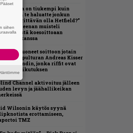
. Pääset
Metallica on tiukempi kuin
e
oskaan ja te haluatte jonkun
ulikan yrittävän olla Hetfield?”
 Pepper Keenan muisteli
n siihen
nsimmäistä koesoittoaan
uraavalla
evijätin kanssa
He ovat tuoneet soittoon jotain
utta” – Sepulturan Andreas Kisser
imeää bändin, jonka riffit ovat
ehneet vaikutuksen
äytäntömme
lind Channel aktivoituu jälleen
uden levyn ja jäähallikeikan
erkeissä
id Wilsonin käytös syynä
lipknotista erottamiseen,
aportoi TMZ