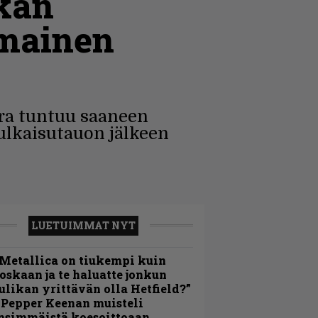
kan
imainen
ura tuntuu saaneen
ulkaisutauon jälkeen
LUETUIMMAT NYT
Metallica on tiukempi kuin
oskaan ja te haluatte jonkun
ulikan yrittävän olla Hetfield?”
 Pepper Keenan muisteli
nsimmäistä koesoittoaan