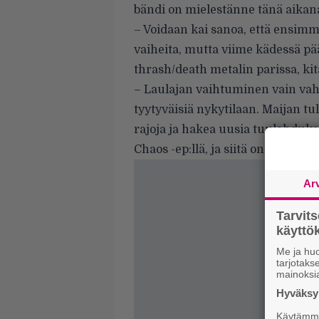
bändi on mielestänne tänä aikan
– Voidaan kai sanoa, että ensimmä
vaiheita, mutta viime kädessä p
thrash/death metalin parissa, kit
– Laulajan vaihtuminen vain vahv
tyytyväisiä nykytilaan. Maijan tu
rajoja ja hakea uusia tuulahduk
Chaos -ep:llä, ja siitä on hyvä jatk
Ar
Tarvit
käytt
Me ja huo
tarjotak
mainoksi
Hyväksym
Käytämme 