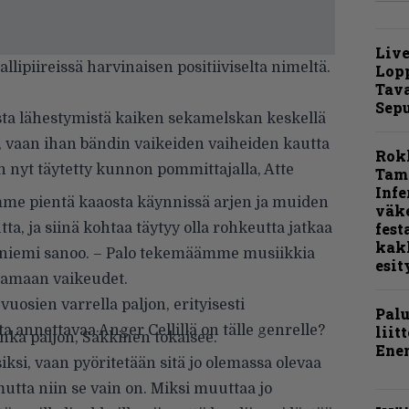
Live
lipiireissä harvinaisen positiiviselta nimeltä.
Lop
Tava
Sepu
sta lähestymistä kaiken sekamelskan keskellä
en, vaan ihan bändin vaikeiden vaiheiden kautta
Rok
n nyt täytetty kunnon pommittajalla, Atte
Tamp
Infe
mme pientä kaaosta käynnissä arjen ja muiden
väk
fest
a, ja siinä kohtaa täytyy olla rohkeutta jatkaa
kak
anniemi sanoo. – Palo tekemäämme musiikkia
esit
ttamaan vaikeudet.
vuosien varrella paljon, erityisesti
Pal
a annettavaa Anger Cellillä on tälle genrelle?
liit
inka paljon, Säkkinen tokaisee.
Ene
iksi, vaan pyöritetään sitä jo olemassa olevaa
utta niin se vain on. Miksi muuttaa jo