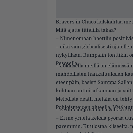
Bravery in Chaos kalskahtaa metal
Mitä ajatte tittelillä takaa?
– Nimenomaan haettiin positiivi
– eikä vain globaalisesti ajatell
nykytilaan. Rumpalin tonttikin o
Pesosella.
– Jokaisella meillä on elämässä
mahdollisten hankaluuksien kautt
eteenpäin, basisti Samppa Sall
kohtaan auttoi jatkamaan ja voi
Melodista death metalia on tehty 
Pohjoismaiden alueella. Mitä uutt
– Ei mitään ja samalla vaikka ku
– Ei me yritetä keksiä pyörää uus
paremmin. Kuulostaa kliseeltä, m