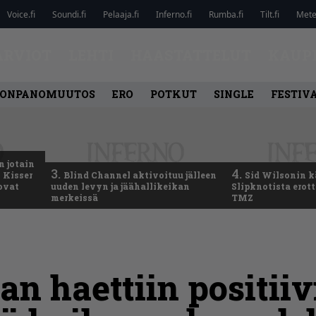
Voice.fi
Soundi.fi
Pelaaja.fi
Inferno.fi
Rumba.fi
Tilt.fi
Metel
ARVIOT
LEHTI
HAASTATTELUT
KAUP
ONPANOMUUTOS
ERO
POTKUT
SINGLE
FESTIV
n jotain
3.
4.
 Kisser
Blind Channel aktivoituu jälleen
Sid Wilsonin 
 ovat
uuden levyn ja jäähallikeikan
Slipknotista erot
merkeissä
TMZ
 haettiin positiiv