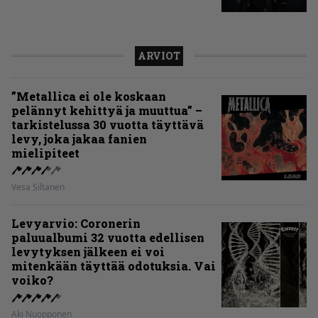
ARVIOT
”Metallica ei ole koskaan
pelännyt kehittyä ja muuttua” –
tarkistelussa 30 vuotta täyttävä
levy, joka jakaa fanien
mielipiteet
Vesa Siltanen
Levyarvio: Coronerin
paluualbumi 32 vuotta edellisen
levytyksen jälkeen ei voi
mitenkään täyttää odotuksia. Vai
voiko?
Aki Nuopponen