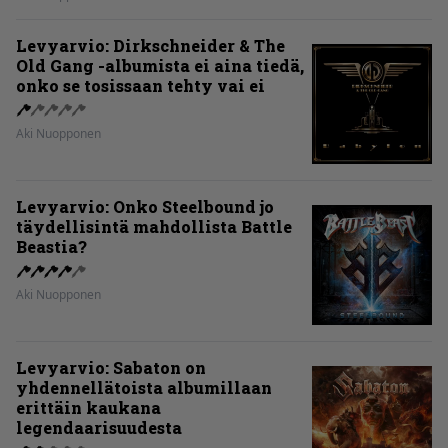
Levyarvio: Dirkschneider & The
Old Gang -albumista ei aina tiedä,
onko se tosissaan tehty vai ei
Aki Nuopponen
Levyarvio: Onko Steelbound jo
täydellisintä mahdollista Battle
Beastia?
Aki Nuopponen
Levyarvio: Sabaton on
yhdennellätoista albumillaan
erittäin kaukana
legendaarisuudesta