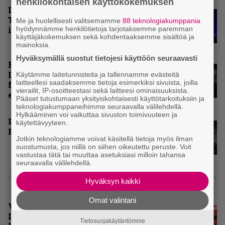
henkilökohtaisen käyttökokemuksen
Livearvio: Loppuunmyyty
Tavastia saatteli Sepulturan
Me ja huolellisesti valitsemamme
88 teknologiakumppania
hyödynnämme henkilötietoja tarjotaksemme paremman
ikiuneen
käyttäjäkokemuksen sekä kohdentaaksemme sisältöä ja
mainoksia.
Hyväksymällä suostut tietojesi käyttöön seuraavasti
Rokki Raikasi Tampereella –
Infernon neljä väkevää nostoa
Käytämme laitetunnisteita ja tallennamme evästeitä
laitteellesi saadaksemme tietoja esimerkiksi sivuista, joilla
festarin kakkospäivän
vierailit, IP-osoitteestasi sekä laitteesi ominaisuuksista.
esityksistä
Pääset tutustumaan yksityiskohtaisesti käyttötarkoituksiin ja
teknologiakumppaneihimme seuraavalla välilehdellä.
Hylkääminen voi vaikuttaa sivuston toimivuuteen ja
Paluu vanhaan liittoon – Arch
käytettävyyteen.
Enemy Tavastialla
Jotkin teknologiamme voivat käsitellä tietoja myös ilman
suostumusta, jos niillä on siihen oikeutettu peruste. Voit
vastustaa tätä tai muuttaa asetuksiasi milloin tahansa
seuraavalla välilehdellä.
KOLUMNIT
Hyväksyn kaikki
Omat valintani
Vuoden 2025 raskaimmat –
Infernon toimituskunnan
Tietosuojakäytäntömme