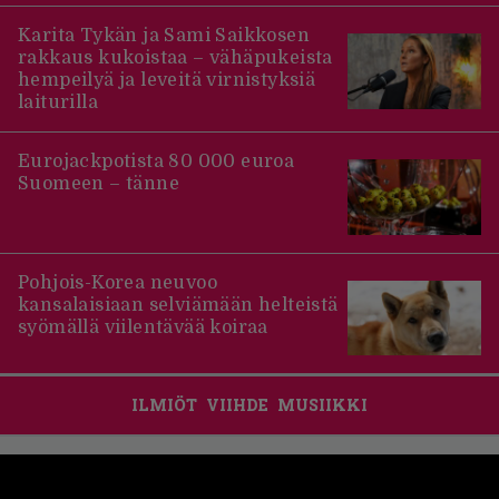
Karita Tykän ja Sami Saikkosen
rakkaus kukoistaa – vähäpukeista
hempeilyä ja leveitä virnistyksiä
laiturilla
Eurojackpotista 80 000 euroa
Suomeen – tänne
Pohjois-Korea neuvoo
kansalaisiaan selviämään helteistä
syömällä viilentävää koiraa
ILMIÖT
VIIHDE
MUSIIKKI
Footer