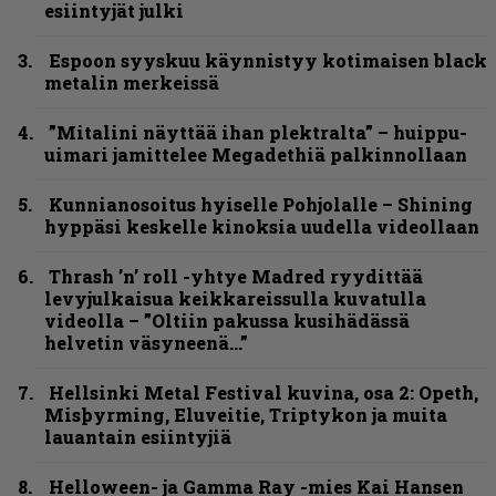
esiintyjät julki
Espoon syyskuu käynnistyy kotimaisen black
metalin merkeissä
”Mitalini näyttää ihan plektralta” – huippu-
uimari jamittelee Megadethiä palkinnollaan
Kunnianosoitus hyiselle Pohjolalle – Shining
hyppäsi keskelle kinoksia uudella videollaan
Thrash ’n’ roll -yhtye Madred ryydittää
levyjulkaisua keikkareissulla kuvatulla
videolla – ”Oltiin pakussa kusihädässä
helvetin väsyneenä…”
Hellsinki Metal Festival kuvina, osa 2: Opeth,
Misþyrming, Eluveitie, Triptykon ja muita
lauantain esiintyjiä
Helloween- ja Gamma Ray -mies Kai Hansen