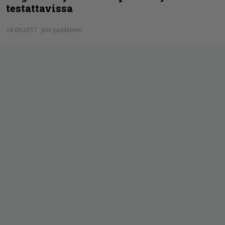
testattavissa
19.09.2017
Joni Juutilainen