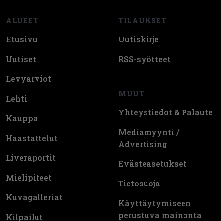
ALUEET
TILAUKSET
Etusivu
Uutiskirje
Uutiset
RSS-syötteet
Levyarviot
MUUT
Lehti
Yhteystiedot & Palaute
Kauppa
Mediamyynti /
Haastattelut
Advertising
Liveraportit
Evästeasetukset
Mielipiteet
Tietosuoja
Kuvagalleriat
Käyttäytymiseen
perustuva mainonta
Kilpailut