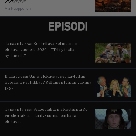
Aki Nuopponen
Tänään tv:ssä: Koskettava kotimainen
elokuva vuodelta 2020 – ”Tehty isolla
sydämellä”
Illalla tv:ssä: Uuno-elokuva jossa käytettiin
tietokonegrafiikkaa? Sellainen tehtiin vuonna
1998
Tänään tv:ssä: Viiden tähden rikostarina 30
vuoden takaa – Lajityyppinsä parhaita
elokuvia