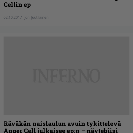
Cellin ep
02.10.2017
Joni Juutilainen
Räväkän naislaulun avuin tykittelevä
Anger Cell julkaisee ep:n – näytebiisi