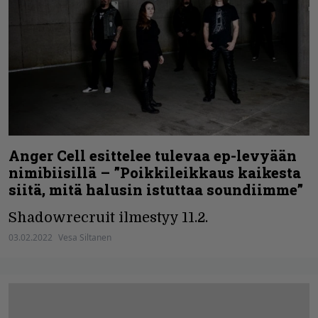
Anger Cell esittelee tulevaa ep-levyään
nimibiisillä – ”Poikkileikkaus kaikesta
siitä, mitä halusin istuttaa soundiimme”
Shadowrecruit ilmestyy 11.2.
03.02.2022
Vesa Siltanen