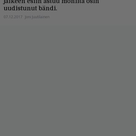
jälkeen esiin astuu monilta osin
uudistunut bändi.
07.12.2017
Joni Juutilainen