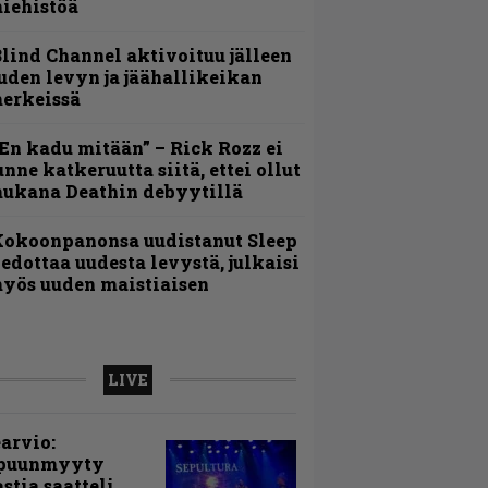
iehistöä
lind Channel aktivoituu jälleen
uden levyn ja jäähallikeikan
erkeissä
En kadu mitään” – Rick Rozz ei
unne katkeruutta siitä, ettei ollut
ukana Deathin debyytillä
Kokoonpanonsa uudistanut Sleep
iedottaa uudesta levystä, julkaisi
yös uuden maistiaisen
LIVE
arvio:
puunmyyty
stia saatteli