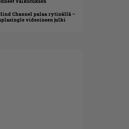
ehneet vaikutuksen
lind Channel palaa rytinällä –
uplasingle videoineen julki