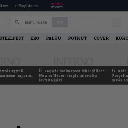
i.net
Leffatykki.com
PA
Etsi
KIRJAUDU
STEELFEST
ERO
PALUU
POTKUT
COVER
KOK
5.
6.
käytös syynä
Yngwie Malmsteen iskee jälleen –
Näin 
tamiseen, raportoi
Now or Never -single tulevalta
Forgelt
levyltä julki
myös An