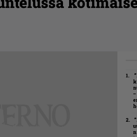
ntelussa kotimais
”
k
n
–
e
h
”
u
n