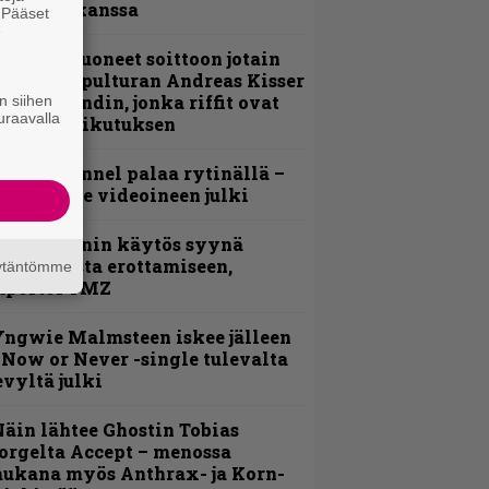
evijätin kanssa
. Pääset
e
He ovat tuoneet soittoon jotain
utta” – Sepulturan Andreas Kisser
imeää bändin, jonka riffit ovat
n siihen
uraavalla
ehneet vaikutuksen
lind Channel palaa rytinällä –
uplasingle videoineen julki
id Wilsonin käytös syynä
lipknotista erottamiseen,
äytäntömme
aportoi TMZ
ngwie Malmsteen iskee jälleen
 Now or Never -single tulevalta
evyltä julki
äin lähtee Ghostin Tobias
orgelta Accept – menossa
ukana myös Anthrax- ja Korn-