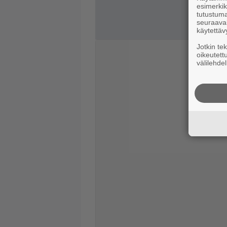
esimerkiks
tutustuma
seuraaval
käytettäv
Jotkin te
oikeutett
välilehdel