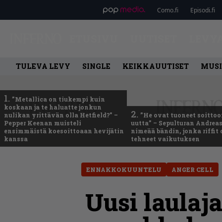
Como.fi
Episodi.fi
ETUSIVU
UUTISET
LEVY
TULEVA LEVY
SINGLE
KEIKKAUUTISET
MUSI
1.
”Metallica on tiukempi kuin
koskaan ja te haluatte jonkun
2.
nulikan yrittävän olla Hetfield?” –
”He ovat tuoneet soittoo
Pepper Keenan muisteli
uutta” – Sepulturan Andreas
ensimmäistä koesoittoaan hevijätin
nimeää bändin, jonka riffit
kanssa
tehneet vaikutuksen
ENNAKKOKUUNTELU
ANGER CELL
Uusi laulaja