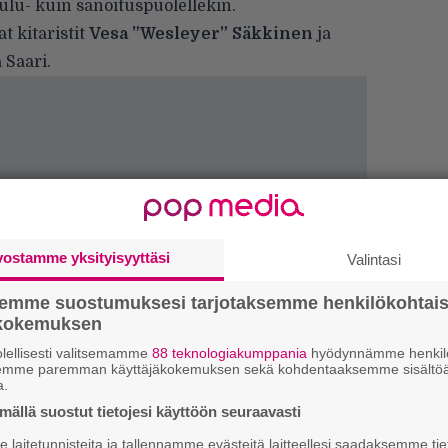
ulu- kuin sanoituspuolellekin.
t kitaristit
Vesa ”Wesleyer” Säkkinen
ja
 Saari.
vostamme yksityisyyttäsi
Valintasi
semme suostumuksesi tarjotaksemme henkilökohtai
ökokemuksen
lellisesti valitsemamme
88 teknologiakumppania
hyödynnämme henkilö
”
semme paremman käyttäjäkokemuksen sekä kohdentaaksemme sisältöä
k
a.
n
ällä suostut tietojesi käyttöön seuraavasti
–
e
laitetunnisteita ja tallennamme evästeitä laitteellesi saadaksemme tie