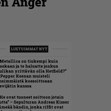
en Anger
LUETUIMMAT NYT
Metallica on tiukempi kuin
oskaan ja te haluatte jonkun
ulikan yrittävän olla Hetfield?”
 Pepper Keenan muisteli
nsimmäistä koesoittoaan
evijätin kanssa
He ovat tuoneet soittoon jotain
utta” – Sepulturan Andreas Kisser
imeää bändin, jonka riffit ovat