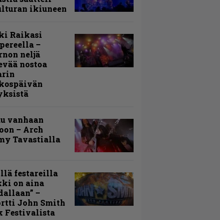
lturan ikiuneen
ki Raikasi
ereella –
rnon neljä
evää nostoa
arin
kospäivän
yksistä
uu vanhaan
toon – Arch
my Tavastialla
llä festareilla
ki on aina
allaan” –
rtti John Smith
 Festivalista