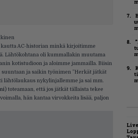
m
B
u
m
kkinen
”
kautta AC-historian minkä kirjoitimme
t
m
önä. Lähtökohtana oli kummallakin muutama
anin kotistudioon ja aloimme jammailla. Biisin
 suuntaan ja saikin työnimen ”Herkät jätkät
t
m
ästi lähtölaukaus nykylinjallemme ja sai mm.
mi
) toteamaan, että jos jätkät tällaista tekee
imalla, hän kantaa virvokkeita lisää, paljon
Live
Lop
Tava