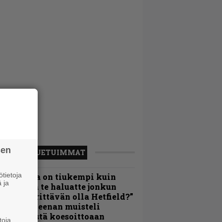
sen
LUETUIMMAT
tietoja
Metallica on tiukempi kuin
 ja
oskaan ja te haluatte jonkun
ulikan yrittävän olla Hetfield?”
 Pepper Keenan muisteli
nsimmäistä koesoittoaan
toja