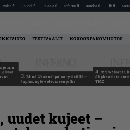
Voice.fi
Soundi.fi
Pelaaja.fi
Inferno.fi
Rumba.fi
Tilt.fi
Metel
ARVIOT
LEHTI
HAASTATTELUT
KAUP
IKKIVIDEO
FESTIVAALIT
KOKOONPANOMUUTOS
n jotain
4.
 Kisser
Sid Wilsonin 
3.
 ovat
Blind Channel palaa rytinällä –
Slipknotista erot
tuplasingle videoineen julki
TMZ
, uudet kujeet –