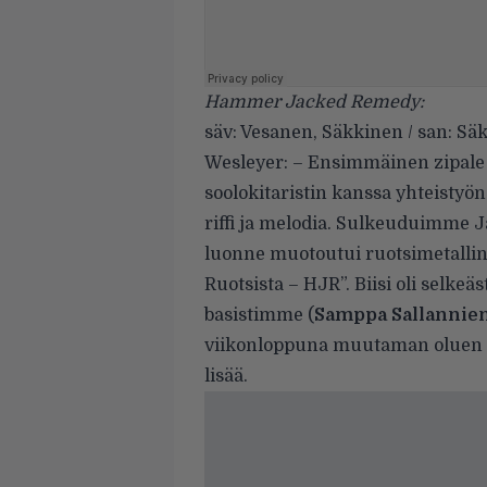
Hammer Jacked Remedy:
säv: Vesanen, Säkkinen / san: Sä
Wesleyer: – Ensimmäinen zipale 
soolokitaristin kanssa yhteisty
riffi ja melodia. Sulkeuduimme J
luonne muotoutui ruotsimetallin
Ruotsista – HJR”. Biisi oli selke
basistimme (
Samppa Sallannie
viikonloppuna muutaman oluen vo
lisää.