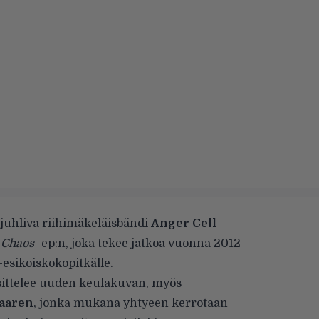
uhliva riihimäkeläisbändi
Anger Cell
 Chaos
-ep:n, joka tekee jatkoa vuonna 2012
-esikoiskokopitkälle.
sittelee uuden keulakuvan, myös
Saaren
, jonka mukana yhtyeen kerrotaan