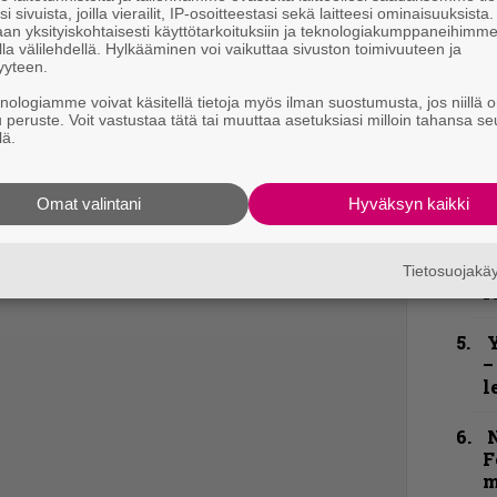
h
i sivuista, joilla vierailit, IP-osoitteestasi sekä laitteesi ominaisuuksista
an yksityiskohtaisesti käyttötarkoituksiin ja teknologiakumppaneihimm
la välilehdellä. Hylkääminen voi vaikuttaa sivuston toimivuuteen ja
”
yyteen.
u
n
knologiamme voivat käsitellä tietoja myös ilman suostumusta, jos niillä o
u peruste. Voit vastustaa tätä tai muuttaa asetuksiasi milloin tahansa se
t
lä.
B
t
Omat valintani
Hyväksyn kaikki
S
S
Tietosuojak
r
Y
–
l
N
F
m