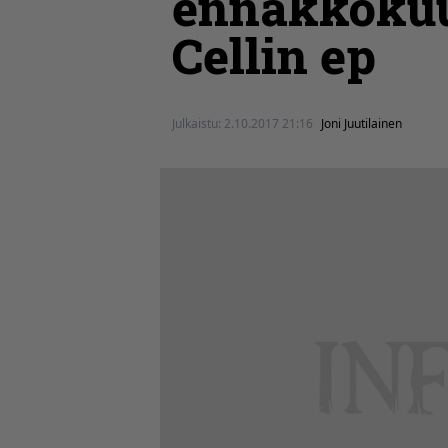
ennakkokuu
Cellin ep
Julkaistu:
2.10.2017 21:16
Joni Juutilainen