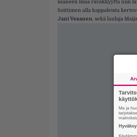
saaneen lisää räväkkyyttä niin la
Soittimen alla kappaleista kertova
Jani Vesanen
, sekä laulaja Maija
Ar
Tarvit
käytt
Me ja huo
tarjotak
mainoksi
Hyväksym
Käytämme 