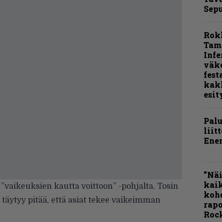
Sepu
Rok
Tamp
Infe
väk
fest
kak
esit
Pal
liit
Ene
”Näi
kaik
 ”vaikeuksien kautta voittoon” -pohjalta. Tosin
kohd
ta täytyy pitää, että asiat tekee vaikeimman
rapo
Rock