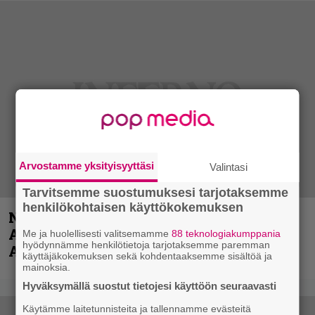
Arvostamme yksityisyyttäsi
Valintasi
Tarvitsemme suostumuksesi tarjotaksemme
henkilökohtaisen käyttökokemuksen
Näin lähtee Ghostin Tobias Forgelta
Accept – menossa mukana myös
Me ja huolellisesti valitsemamme
88 teknologiakumppania
hyödynnämme henkilötietoja tarjotaksemme paremman
Anthrax- ja Korn-miehistöä
käyttäjäkokemuksen sekä kohdentaaksemme sisältöä ja
mainoksia.
Hyväksymällä suostut tietojesi käyttöön seuraavasti
Käytämme laitetunnisteita ja tallennamme evästeitä