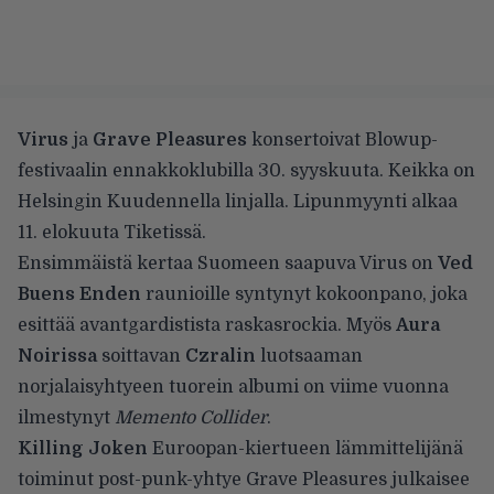
Virus
ja
Grave Pleasures
konsertoivat Blowup-
festivaalin ennakkoklubilla 30. syyskuuta. Keikka on
Helsingin Kuudennella linjalla. Lipunmyynti alkaa
11. elokuuta Tiketissä.
Ensimmäistä kertaa Suomeen saapuva Virus on
Ved
Buens Enden
raunioille syntynyt kokoonpano, joka
esittää avantgardistista raskasrockia. Myös
Aura
Noirissa
soittavan
Czralin
luotsaaman
norjalaisyhtyeen tuorein albumi on viime vuonna
ilmestynyt
Memento Collider
.
Killing Joken
Euroopan-kiertueen lämmittelijänä
toiminut post-punk-yhtye Grave Pleasures julkaisee