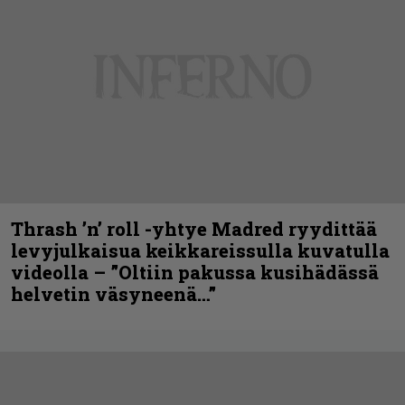
Thrash ’n’ roll -yhtye Madred ryydittää
levyjulkaisua keikkareissulla kuvatulla
videolla – ”Oltiin pakussa kusihädässä
helvetin väsyneenä…”