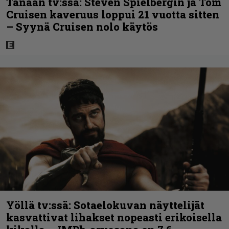
Tänään tv:ssä: Steven Spielbergin ja Tom
Cruisen kaveruus loppui 21 vuotta sitten
– Syynä Cruisen nolo käytös
Yöllä tv:ssä: Sotaelokuvan näyttelijät
kasvattivat lihakset nopeasti erikoisella