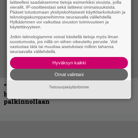
laitteellesi saadaksemme tietoja esimerkiksi sivuista, joilla
vierailit, IP-osoitteestasi sekä laitteesi ominaisuuksista.
Pääset tutustumaan yksityiskohtaisesti käyttötarkoituksiin ja
teknologiakumppaneihimme seuraavalla välilehdellä.
Hylkääminen voi vaikuttaa sivuston toimivuuteen ja
käytettävyyteen.
Jotkin teknologiamme voivat käsitellä tietoja myös ilman
suostumusta, jos niillä on siihen oikeutettu peruste. Voit
vastustaa tätä tai muuttaa asetuksiasi milloin tahansa
seuraavalla välilehdellä.
Hyväksyn kaikki
Omat valintani
”Mitalini näyttää ihan plektralta” –
Tietosuojakäytäntömme
huippu-uimari jamittelee Megadethiä
palkinnollaan