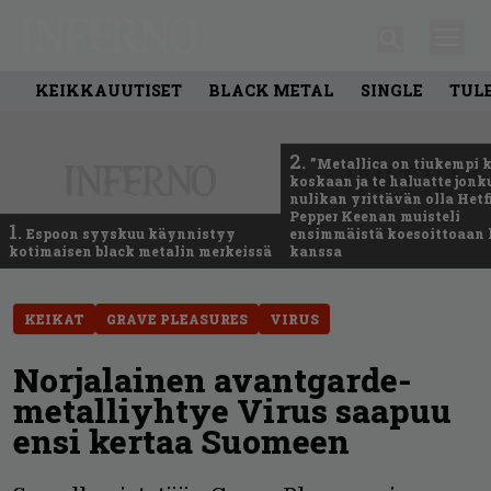
KEIKKAUUTISET
BLACK METAL
SINGLE
TUL
2.
”Metallica on tiukempi 
koskaan ja te haluatte jonk
nulikan yrittävän olla Hetfi
Pepper Keenan muisteli
1.
Espoon syyskuu käynnistyy
ensimmäistä koesoittoaan 
kotimaisen black metalin merkeissä
kanssa
KEIKAT
GRAVE PLEASURES
VIRUS
Norjalainen avantgarde-
metalliyhtye Virus saapuu
ensi kertaa Suomeen