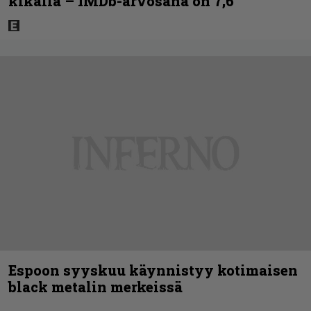
kikalla – IMDb-arvosana on 7,6
Espoon syyskuu käynnistyy kotimaisen
black metalin merkeissä