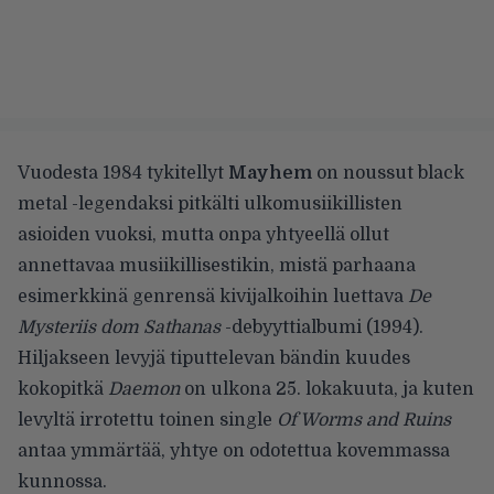
Vuodesta 1984 tykitellyt
Mayhem
on noussut black
metal -legendaksi pitkälti ulkomusiikillisten
asioiden vuoksi, mutta onpa yhtyeellä ollut
annettavaa musiikillisestikin, mistä parhaana
esimerkkinä genrensä kivijalkoihin luettava
De
Mysteriis dom Sathanas
-debyyttialbumi (1994).
Hiljakseen levyjä tiputtelevan bändin kuudes
kokopitkä
Daemon
on ulkona 25. lokakuuta, ja kuten
levyltä irrotettu toinen single
Of Worms and Ruins
antaa ymmärtää, yhtye on odotettua kovemmassa
kunnossa.