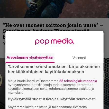
”He ovat tuoneet soittoon jotain uutta” –
Sepulturan Andreas Kisser nimeää
bändin, jonka riffit ovat tehneet
vaikutuksen
Arvostamme yksityisyyttäsi
Valintasi
Tarvitsemme suostumuksesi tarjotaksemme
henkilökohtaisen käyttökokemuksen
Me ja huolellisesti valitsemamme
88 teknologiakumppania
hyödynnämme henkilötietoja tarjotaksemme paremman
käyttäjäkokemuksen sekä kohdentaaksemme sisältöä ja
mainoksia.
Hyväksymällä suostut tietojesi käyttöön seuraavasti
Käytämme laitetunnisteita ja tallennamme evästeitä