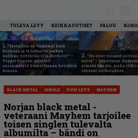
TULEVA LEVY
KEIKKAUUTISET
PALUU
KOKO
1.
”Metallica on tiukempi kuin
koskaan ja te haluatte jonkun
2.
nulikan yrittävän olla Hetfield?” –
”He ovat tuoneet soittoo
Pepper Keenan muisteli
uutta” – Sepulturan Andreas
ensimmäistä koesoittoaan hevijätin
nimeää bändin, jonka riffit
kanssa
tehneet vaikutuksen
BLACK METAL
SINGLE
UUSI LEVY
MAYHEM
Norjan black metal -
veteraani Mayhem tarjoilee
toisen singlen tulevalta
albumilta – bändi on