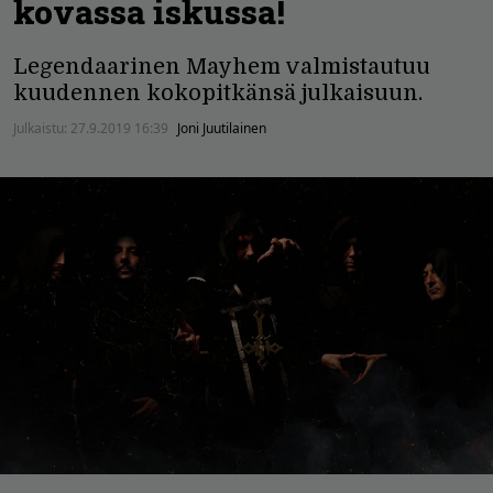
kovassa iskussa!
Legendaarinen Mayhem valmistautuu
kuudennen kokopitkänsä julkaisuun.
Julkaistu:
27.9.2019 16:39
Joni Juutilainen