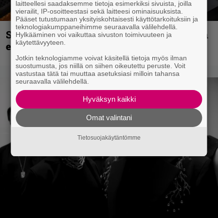
laitteellesi saadaksemme tietoja esimerkiksi sivuista, joilla
vierailit, IP-osoitteestasi sekä laitteesi ominaisuuksista.
Pääset tutustumaan yksityiskohtaisesti käyttötarkoituksiin ja
teknologiakumppaneihimme seuraavalla välilehdellä.
Sid Wilsonin käytös syynä Slipknotista
Hylkääminen voi vaikuttaa sivuston toimivuuteen ja
käytettävyyteen.
erottamiseen, raportoi TMZ
Jotkin teknologiamme voivat käsitellä tietoja myös ilman
suostumusta, jos niillä on siihen oikeutettu peruste. Voit
vastustaa tätä tai muuttaa asetuksiasi milloin tahansa
seuraavalla välilehdellä.
Hyväksyn kaikki
Omat valintani
Tietosuojakäytäntömme