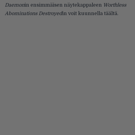
Daemon
in ensimmäisen näytekappaleen
Worthless
Abominations Destroyed
in voit kuunnella
täältä.