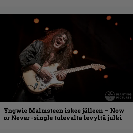
Yngwie Malmsteen iskee jälleen – Now
or Never -single tulevalta levyltä julki