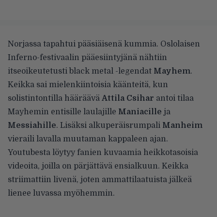
Norjassa tapahtui pääsiäisenä kummia. Oslolaisen
Inferno-festivaalin pääesiintyjänä nähtiin
itseoikeutetusti black metal -legendat
Mayhem
.
Keikka sai mielenkiintoisia käänteitä, kun
solistintontilla hääräävä
Attila Csihar
antoi tilaa
Mayhemin entisille laulajille
Maniacille
ja
Messiahille
. Lisäksi alkuperäisrumpali
Manheim
vieraili lavalla muutaman kappaleen ajan.
Youtubesta
löytyy fanien kuvaamia heikkotasoisia
videoita, joilla on pärjättävä ensialkuun. Keikka
striimattiin livenä, joten ammattilaatuista jälkeä
lienee luvassa myöhemmin.