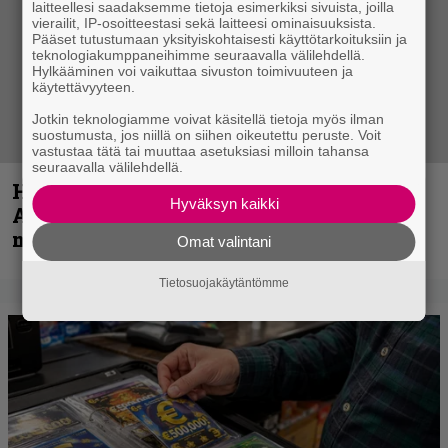
laitteellesi saadaksemme tietoja esimerkiksi sivuista, joilla
vierailit, IP-osoitteestasi sekä laitteesi ominaisuuksista.
Pääset tutustumaan yksityiskohtaisesti käyttötarkoituksiin ja
teknologiakumppaneihimme seuraavalla välilehdellä.
Hylkääminen voi vaikuttaa sivuston toimivuuteen ja
käytettävyyteen.
Jotkin teknologiamme voivat käsitellä tietoja myös ilman
suostumusta, jos niillä on siihen oikeutettu peruste. Voit
vastustaa tätä tai muuttaa asetuksiasi milloin tahansa
seuraavalla välilehdellä.
Hellsinki Metal Festival kuvina, osa 1 –
Hyväksyn kaikki
Accept, Carcass, Black Label Society ja
muita avauspäivän esiintyjiä
Omat valintani
Tietosuojakäytäntömme