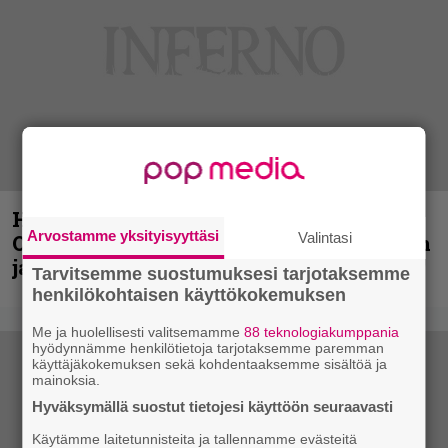
Hellsinki Metal Festival kuvina, osa 2:
Arvostamme yksityisyyttäsi
Valintasi
Opeth, Misþyrming, Eluveitie, Triptykon
ja muita lauantain esiintyjiä
Tarvitsemme suostumuksesi tarjotaksemme
henkilökohtaisen käyttökokemuksen
Me ja huolellisesti valitsemamme
88 teknologiakumppania
hyödynnämme henkilötietoja tarjotaksemme paremman
käyttäjäkokemuksen sekä kohdentaaksemme sisältöä ja
mainoksia.
Hyväksymällä suostut tietojesi käyttöön seuraavasti
Käytämme laitetunnisteita ja tallennamme evästeitä