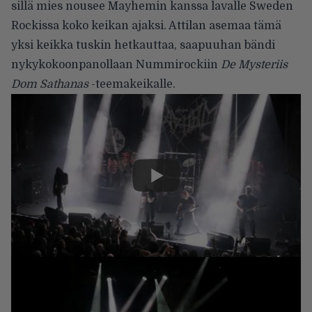
sillä mies nousee Mayhemin kanssa lavalle Sweden
Rockissa koko keikan ajaksi. Attilan asemaa tämä
yksi keikka tuskin hetkauttaa, saapuuhan bändi
nykykokoonpanollaan Nummirockiin
De Mysteriis
Dom Sathanas
-teemakeikalle.