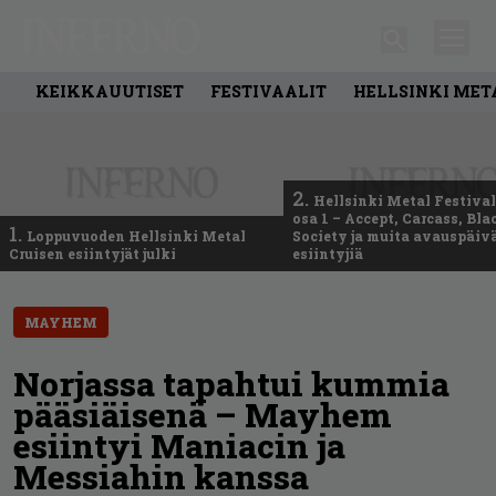
KEIKKAUUTISET
FESTIVAALIT
HELLSINKI MET
2.
Hellsinki Metal Festival
osa 1 – Accept, Carcass, Bla
1.
Loppuvuoden Hellsinki Metal
Society ja muita avauspäiv
Cruisen esiintyjät julki
esiintyjiä
MAYHEM
Norjassa tapahtui kummia
pääsiäisenä – Mayhem
esiintyi Maniacin ja
Messiahin kanssa