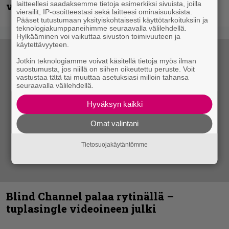
vaikutuksen
laitteellesi saadaksemme tietoja esimerkiksi sivuista, joilla
vierailit, IP-osoitteestasi sekä laitteesi ominaisuuksista.
Pääset tutustumaan yksityiskohtaisesti käyttötarkoituksiin ja
teknologiakumppaneihimme seuraavalla välilehdellä.
Hylkääminen voi vaikuttaa sivuston toimivuuteen ja
käytettävyyteen.
Jotkin teknologiamme voivat käsitellä tietoja myös ilman
suostumusta, jos niillä on siihen oikeutettu peruste. Voit
vastustaa tätä tai muuttaa asetuksiasi milloin tahansa
seuraavalla välilehdellä.
Hyväksyn kaikki
Omat valintani
Tietosuojakäytäntömme
Blind Channel palaa rytinällä –
tuplasingle videoineen julki