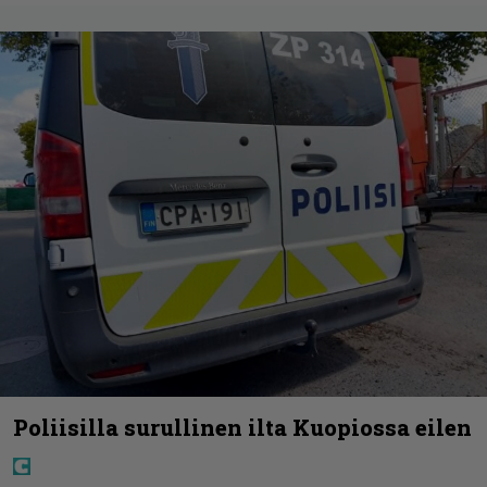
Poliisilla surullinen ilta Kuopiossa eilen