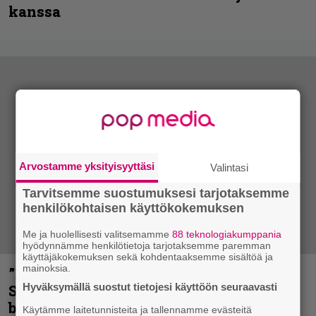
kanssa
Arvostamme yksityisyyttäsi
Valintasi
Tarvitsemme suostumuksesi tarjotaksemme
henkilökohtaisen käyttökokemuksen
Me ja huolellisesti valitsemamme
88 teknologiakumppania
hyödynnämme henkilötietoja tarjotaksemme paremman
käyttäjäkokemuksen sekä kohdentaaksemme sisältöä ja
mainoksia.
”He ovat tuoneet soittoon jotain uutta” –
Hyväksymällä suostut tietojesi käyttöön seuraavasti
Sepulturan Andreas Kisser nimeää
bändin, jonka riffit ovat tehneet
Käytämme laitetunnisteita ja tallennamme evästeitä