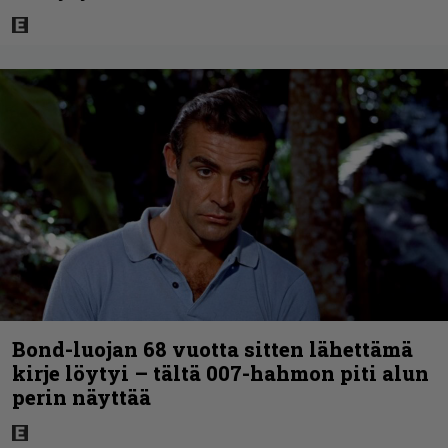
Bond-luojan 68 vuotta sitten lähettämä
kirje löytyi – tältä 007-hahmon piti alun
perin näyttää