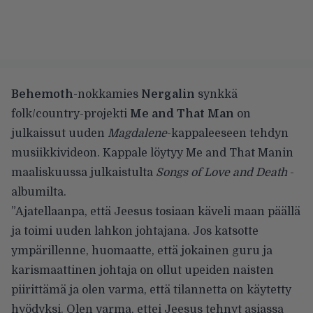
Behemoth
-nokkamies
Nergalin
synkkä
folk/country-projekti
Me and That Man
on
julkaissut uuden
Magdalene
-kappaleeseen tehdyn
musiikkivideon. Kappale löytyy Me and That Manin
maaliskuussa julkaistulta
Songs of Love and Death
-
albumilta.
”Ajatellaanpa, että Jeesus tosiaan käveli maan päällä
ja toimi uuden lahkon johtajana. Jos katsotte
ympärillenne, huomaatte, että jokainen guru ja
karismaattinen johtaja on ollut upeiden naisten
piirittämä ja olen varma, että tilannetta on käytetty
hyödyksi. Olen varma, ettei Jeesus tehnyt asiassa