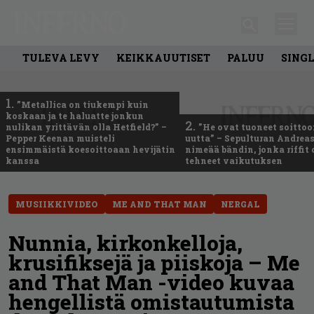
TULEVA LEVY
KEIKKAUUTISET
PALUU
SING
1.
”Metallica on tiukempi kuin
koskaan ja te haluatte jonkun
2.
nulikan yrittävän olla Hetfield?” –
”He ovat tuoneet soittoo
Pepper Keenan muisteli
uutta” – Sepulturan Andreas
ensimmäistä koesoittoaan hevijätin
nimeää bändin, jonka riffit
kanssa
tehneet vaikutuksen
MUSIIKKIVIDEO
ME AND THAT MAN
NERGAL
Nunnia, kirkonkelloja,
krusifiksejä ja piiskoja – Me
and That Man -video kuvaa
hengellistä omistautumista