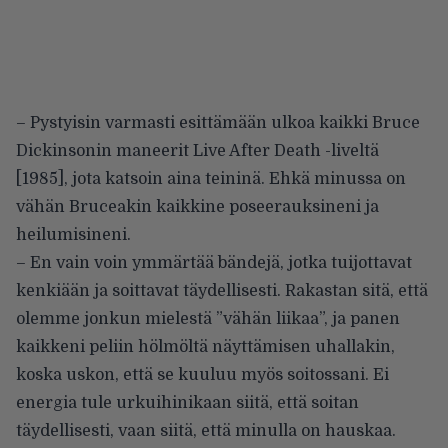
– Pystyisin varmasti esittämään ulkoa kaikki Bruce
Dickinsonin maneerit Live After Death -liveltä
[1985], jota katsoin aina teininä. Ehkä minussa on
vähän Bruceakin kaikkine poseerauksineni ja
heilumisineni.
– En vain voin ymmärtää bändejä, jotka tuijottavat
kenkiään ja soittavat täydellisesti. Rakastan sitä, että
olemme jonkun mielestä ”vähän liikaa”, ja panen
kaikkeni peliin hölmöltä näyttämisen uhallakin,
koska uskon, että se kuuluu myös soitossani. Ei
energia tule urkuihinikaan siitä, että soitan
täydellisesti, vaan siitä, että minulla on hauskaa.