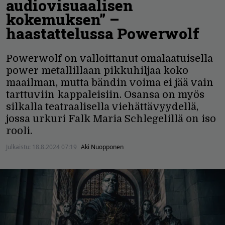
audiovisuaalisen
kokemuksen” –
haastattelussa Powerwolf
Powerwolf on valloittanut omalaatuisella
power metallillaan pikkuhiljaa koko
maailman, mutta bändin voima ei jää vain
tarttuviin kappaleisiin. Osansa on myös
silkalla teatraalisella viehättävyydellä,
jossa urkuri Falk Maria Schlegelillä on iso
rooli.
Julkaistu:
18.8.2024 07:19
Aki Nuopponen