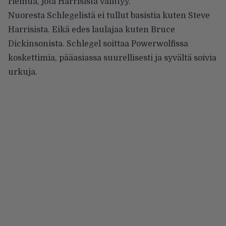
riemua, jota Harrisista välittyy.
Nuoresta Schlegelistä ei tullut basistia kuten Steve
Harrisista. Eikä edes laulajaa kuten Bruce
Dickinsonista. Schlegel soittaa Powerwolfissa
koskettimia, pääasiassa suurellisesti ja syvältä soivia
urkuja.