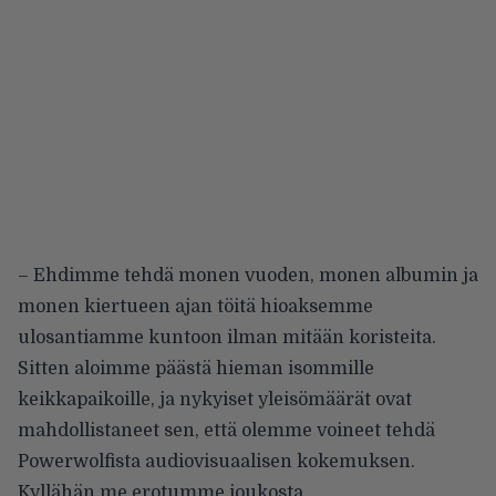
– Ehdimme tehdä monen vuoden, monen albumin ja
monen kiertueen ajan töitä hioaksemme
ulosantiamme kuntoon ilman mitään koristeita.
Sitten aloimme päästä hieman isommille
keikkapaikoille, ja nykyiset yleisömäärät ovat
mahdollistaneet sen, että olemme voineet tehdä
Powerwolfista audiovisuaalisen kokemuksen.
Kyllähän me erotumme joukosta.