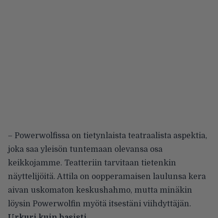
– Powerwolfissa on tietynlaista teatraalista aspektia,
joka saa yleisön tuntemaan olevansa osa
keikkojamme. Teatteriin tarvitaan tietenkin
näyttelijöitä. Attila on oopperamaisen laulunsa kera
aivan uskomaton keskushahmo, mutta minäkin
löysin Powerwolfin myötä itsestäni viihdyttäjän.
Urkuri kuin basisti