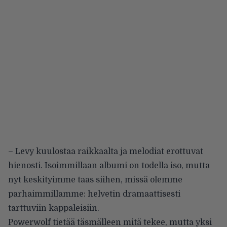
– Levy kuulostaa raikkaalta ja melodiat erottuvat
hienosti. Isoimmillaan albumi on todella iso, mutta
nyt keskityimme taas siihen, missä olemme
parhaimmillamme: helvetin dramaattisesti
tarttuviin kappaleisiin.
Powerwolf tietää täsmälleen mitä tekee, mutta yksi