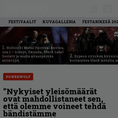
FESTIVAALIT
KUVAGALLERIA
FESTARIKESÄ 20
1.
Hellsinki Metal Festival kuvina,
osa 1 – Accept, Carcass, Black Label
2.
Society ja muita avauspäivän
Espoon syyskuu käynni
esiintyjiä
kotimaisen black metalin m
POWERWOLF
”Nykyiset yleisömäärät
ovat mahdollistaneet sen,
että olemme voineet tehdä
bändistämme