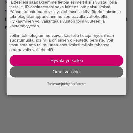
laitteellesi saadaksemme tietoja esimerkiksi sivuista, joilla
Schlegel kutsuukin itseään ennemmin
vierailit, IP-osoitteestasi sekä laitteesi ominaisuuksista.
viihdyttäjäksi kuin muusikoksi. Hänelle ei ole
Pääset tutustumaan yksityiskohtaisesti käyttötarkoituksiin ja
teknologiakumppaneihimme seuraavalla välilehdellä.
tärkeintä olla teknisesti kykenevin soittaja vaan yksi
Hylkääminen voi vaikuttaa sivuston toimivuuteen ja
käytettävyyteen.
näyttelijä Powerwolfin suurissa esityksissä.
Jotkin teknologiamme voivat käsitellä tietoja myös ilman
suostumusta, jos niillä on siihen oikeutettu peruste. Voit
vastustaa tätä tai muuttaa asetuksiasi milloin tahansa
seuraavalla välilehdellä.
Hyväksyn kaikki
Omat valintani
Tietosuojakäytäntömme