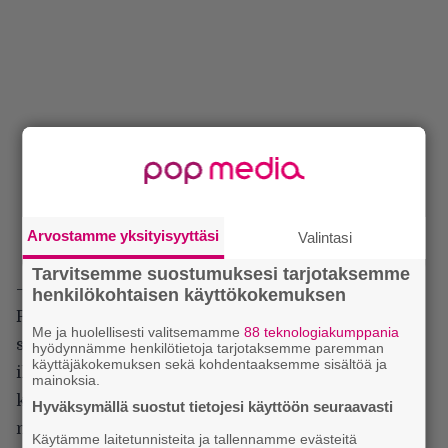
Arvostamme yksityisyyttäsi
Valintasi
Tarvitsemme suostumuksesi tarjotaksemme
– Toisinaan metalli ei vain tarvitse koskettimia.
henkilökohtaisen käyttökokemuksen
Piste. Kun ne hetket koittavat keikalla, saan hyvän
Me ja huolellisesti valitsemamme
88 teknologiakumppania
sauman viihdyttää yleisöä, olla osa show’ta ja tehdä
hyödynnämme henkilötietoja tarjotaksemme paremman
käyttäjäkokemuksen sekä kohdentaaksemme sisältöä ja
ihan hulluja asioita. Siksi juoksen ympäriinsä kuin
mainoksia.
kaistapää ja olen läsnä yleisölle. Tietyllä tavalla
Hyväksymällä suostut tietojesi käyttöön seuraavasti
minusta tuli oman elämäni Steve Harris.
Käytämme laitetunnisteita ja tallennamme evästeitä