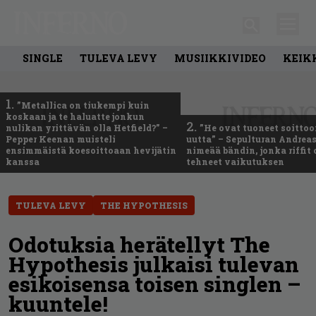
SINGLE
TULEVA LEVY
MUSIIKKIVIDEO
KEIK
1.
”Metallica on tiukempi kuin
koskaan ja te haluatte jonkun
2.
nulikan yrittävän olla Hetfield?” –
”He ovat tuoneet soittoo
Pepper Keenan muisteli
uutta” – Sepulturan Andreas
ensimmäistä koesoittoaan hevijätin
nimeää bändin, jonka riffit
kanssa
tehneet vaikutuksen
TULEVA LEVY
THE HYPOTHESIS
Odotuksia herätellyt The
Hypothesis julkaisi tulevan
esikoisensa toisen singlen –
kuuntele!