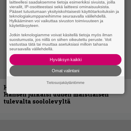
laitteellesi saadaksemme tietoja esimerkiksi sivuista, joilla
vierailit, IP-osoitteestasi sekä laitteesi ominaisuuksista.
Pääset tutustumaan yksityiskohtaisesti käyttötarkoituksiin ja
teknologiakumppaneihimme seuraavalla välilehdellä.
Hylkääminen voi vaikuttaa sivuston toimivuuteen ja
käytettävyyteen.
Jotkin teknologiamme voivat käsitellä tietoja myös ilman
suostumusta, jos niillä on siihen oikeutettu peruste. Voit
vastustaa tätä tai muuttaa asetuksiasi milloin tahansa
seuraavalla välilehdellä.
Hyväksyn kaikki
Omat valintani
Tietosuojakäytäntömme
Helloween- ja Gamma Ray -mies Kai
Hansen julkaisi uuden maistiaisen
tulevalta soololevyltä