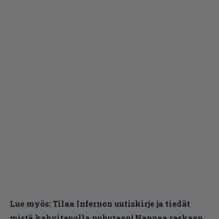
Lue myös:
Tilaa Infernon uutiskirje ja tiedät
mistä kahvitauolla puhutaan! Nappaa raskaan