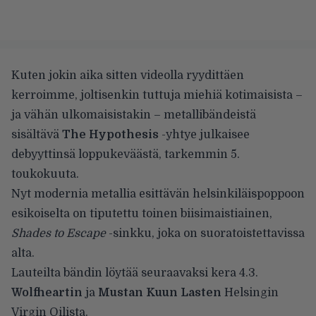
Kuten jokin aika sitten
videolla ryydittäen
kerroimme
, joltisenkin tuttuja miehiä kotimaisista –
ja vähän ulkomaisistakin – metallibändeistä
sisältävä
The Hypothesis
-yhtye julkaisee
debyyttinsä loppukeväästä, tarkemmin 5.
toukokuuta.
Nyt modernia metallia esittävän helsinkiläispoppoon
esikoiselta on tiputettu toinen biisimaistiainen,
Shades to Escape
-sinkku, joka on suoratoistettavissa
alta.
Lauteilta bändin löytää seuraavaksi kera 4.3.
Wolfheartin
ja
Mustan Kuun Lasten
Helsingin
Virgin Oilista.