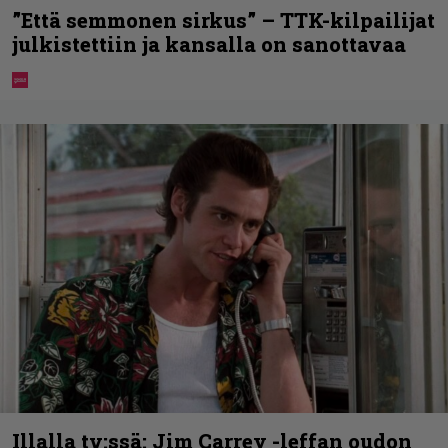
”Että semmonen sirkus” – TTK-kilpailijat
julkistettiin ja kansalla on sanottavaa
Illalla tv:ssä: Jim Carrey -leffan oudon