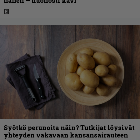
hänen – huonosti kävi
Syötkö perunoita näin? Tutkijat löysivät
yhteyden vakavaan kansansairauteen