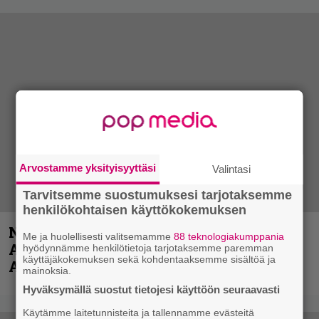
Arvostamme yksityisyyttäsi
Valintasi
Tarvitsemme suostumuksesi tarjotaksemme
henkilökohtaisen käyttökokemuksen
Näin lähtee Ghostin Tobias Forgelta
Me ja huolellisesti valitsemamme
88 teknologiakumppania
Accept – menossa mukana myös
hyödynnämme henkilötietoja tarjotaksemme paremman
käyttäjäkokemuksen sekä kohdentaaksemme sisältöä ja
Anthrax- ja Korn-miehistöä
mainoksia.
Hyväksymällä suostut tietojesi käyttöön seuraavasti
Käytämme laitetunnisteita ja tallennamme evästeitä