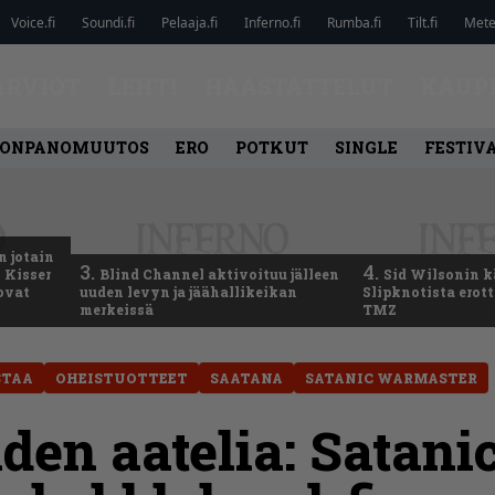
Voice.fi
Soundi.fi
Pelaaja.fi
Inferno.fi
Rumba.fi
Tilt.fi
Metel
ARVIOT
LEHTI
HAASTATTELUT
KAUP
ONPANOMUUTOS
ERO
POTKUT
SINGLE
FESTIV
n jotain
3.
4.
 Kisser
Blind Channel aktivoituu jälleen
Sid Wilsonin 
 ovat
uuden levyn ja jäähallikeikan
Slipknotista erot
merkeissä
TMZ
STAA
OHEISTUOTTEET
SAATANA
SATANIC WARMASTER
den aatelia: Satani