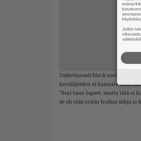
esimerkiks
tutustuma
seuraaval
käytettäv
Jotkin te
oikeutett
välilehdel
Valitettavasti black metal -memo
keräilijöiden ei kannata vielä inn
”Sori vaan lapset, mutta tätä ei
se oli vain erään hullun lahja ja