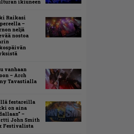
lturan ikiuneen
ki Raikasi
ereella –
rnon neljä
evää nostoa
arin
kospäivän
yksistä
uu vanhaan
toon – Arch
my Tavastialla
llä festareilla
ki on aina
allaan” –
rtti John Smith
 Festivalista