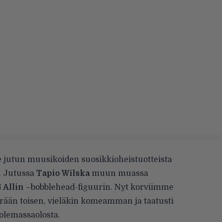
 jutun muusikoiden suosikkioheistuotteista
). Jutussa
Tapio Wilska
muun muassa
 Allin
–bobblehead-figuurin. Nyt korviimme
erään toisen, vieläkin komeamman ja taatusti
olemassaolosta.