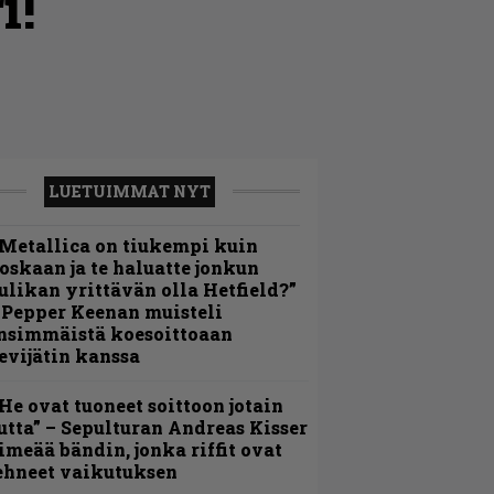
i!
LUETUIMMAT NYT
Metallica on tiukempi kuin
oskaan ja te haluatte jonkun
ulikan yrittävän olla Hetfield?”
 Pepper Keenan muisteli
nsimmäistä koesoittoaan
evijätin kanssa
He ovat tuoneet soittoon jotain
utta” – Sepulturan Andreas Kisser
imeää bändin, jonka riffit ovat
ehneet vaikutuksen