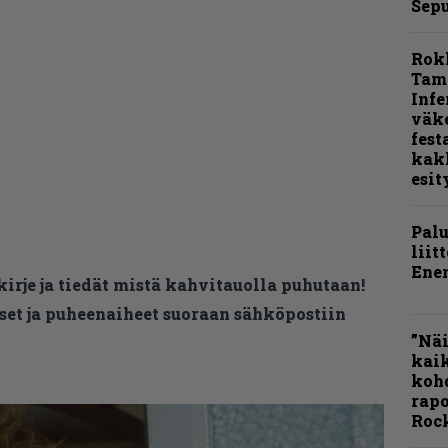
Sepu
Rok
Tamp
Infe
väk
fest
kak
esit
Pal
liit
Ene
kirje ja tiedät mistä kahvitauolla puhutaan!
et ja puheenaiheet suoraan sähköpostiin
”Näi
kaik
kohd
rapo
Rock