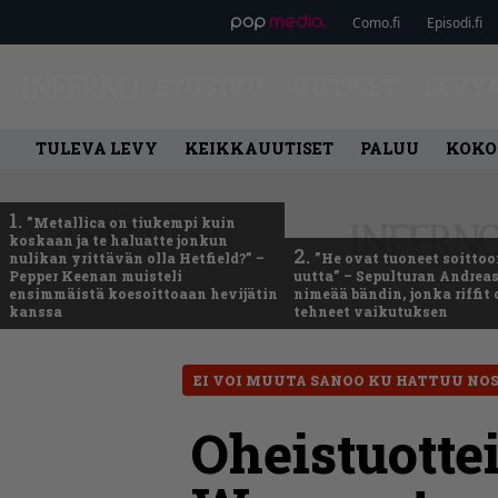
Como.fi
Episodi.fi
ETUSIVU
UUTISET
LEVY
TULEVA LEVY
KEIKKAUUTISET
PALUU
KOKO
1.
”Metallica on tiukempi kuin
koskaan ja te haluatte jonkun
2.
nulikan yrittävän olla Hetfield?” –
”He ovat tuoneet soittoo
Pepper Keenan muisteli
uutta” – Sepulturan Andreas
ensimmäistä koesoittoaan hevijätin
nimeää bändin, jonka riffit
kanssa
tehneet vaikutuksen
EI VOI MUUTA SANOO KU HATTUU NO
Oheistuottei