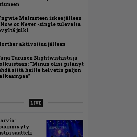
kiuneen
ngwie Malmsteen iskee jälleen
 Now or Never -single tulevalta
evyltä julki
orther aktivoituu jälleen
arja Turunen Nightwishistä ja
otkuistaan: ”Minun olisi pitänyt
ehdä siitä heille helvetin paljon
aikeampaa”
LIVE
arvio:
puunmyyty
stia saatteli