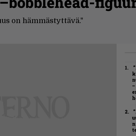
–bobblehead-figuur
uus on hämmästyttävä."
”
k
n
–
e
h
”
u
n
t