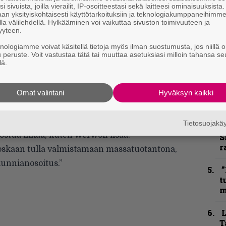
i sivuista, joilla vierailit, IP-osoitteestasi sekä laitteesi ominaisuuksista
h
an yksityiskohtaisesti käyttötarkoituksiin ja teknologiakumppaneihimm
la välilehdellä. Hylkääminen voi vaikuttaa sivuston toimivuuteen ja
”
yyteen.
u
knologiamme voivat käsitellä tietoja myös ilman suostumusta, jos niillä o
n
u peruste. Voit vastustaa tätä tai muuttaa asetuksiasi milloin tahansa se
t
lä.
B
Omat valintani
Hyväksyn kaikki
u
m
rabilian ja kaikenlaisen oheiskrääsän
Tietosuojak
S
ostua liikaa, kuten Werwolf lisää:
S
r
 koskaan tulla valmistamaan massatuotantona,
 kunnianosoitus.”
”
t
m
T