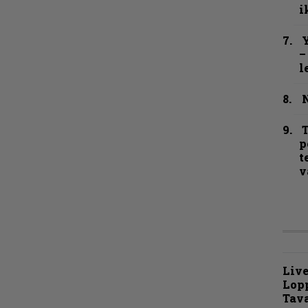
i
Y
–
l
N
T
p
t
v
Live
Lop
Tava