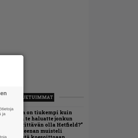
sen
LUETUIMMAT
tietoja
Metallica on tiukempi kuin
 ja
oskaan ja te haluatte jonkun
ulikan yrittävän olla Hetfield?”
 Pepper Keenan muisteli
nsimmäistä koesoittoaan
toja