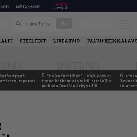
i.net
Leffatykki.com
PA
Etsi
KIRJAUDU
AALIT
STEELFEST
LIVEARVIO
PALUU KEIKKALAVO
5.
6.
käytös syynä
”En kadu mitään” – Rick Rozz ei
Live
tamiseen, raportoi
tunne katkeruutta siitä, ettei ollut
Tavastia
mukana Deathin debyytillä
ikiunee
c