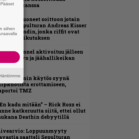
. Pääset
evijätin kanssa
e
He ovat tuoneet soittoon jotain
utta” – Sepulturan Andreas Kisser
n siihen
imeää bändin, jonka riffit ovat
uraavalla
ehneet vaikutuksen
lind Channel aktivoituu jälleen
uden levyn ja jäähallikeikan
erkeissä
äytäntömme
id Wilsonin käytös syynä
lipknotista erottamiseen,
aportoi TMZ
En kadu mitään” – Rick Rozz ei
unne katkeruutta siitä, ettei ollut
ukana Deathin debyytillä
Livearvio: Loppuunmyyty
avastia saatteli Sepulturan