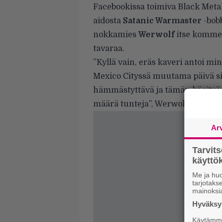
Facebookissa toimiva
Black Metal
aidosta
Satanic Warmaster
-bob
nokkamies
Werwolf
itse komment
tavaraa.
”Kyllä vain, eräs kaveri antoi m
Mexico Cityssä muutama päivä si
hämmästyttävä ja tämän käsityön
määrä tunteja”, Werwolf kommen
Ar
Tarvit
käytt
Me ja huo
tarjotak
mainoksi
Hyväksym
Käytämme 