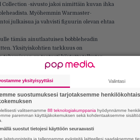
 Collection
-sivusto jakoi nimittäin kuvan ihka
bleheadista. Myöhemmin Warmaster-
oi julkaisua ja vahvisti figuurin olevan ehtaa
inulle tämän ainutlaatuisen bobbleheadin
tten. Yksityiskohtien tarkkuus on
 tekemiseen on taatusti käytetty tolkuton
toi.
vostamme yksityisyyttäsi
Valintasi
semme suostumuksesi tarjotaksemme henkilökohtai
ökokemuksen
lellisesti valitsemamme
88 teknologiakumppania
hyödynnämme henkilö
”
semme paremman käyttäjäkokemuksen sekä kohdentaaksemme sisältöä
k
a.
n
ällä suostut tietojesi käyttöön seuraavasti
–
e
laitetunnisteita ja tallennamme evästeitä laitteellesi saadaksemme tie