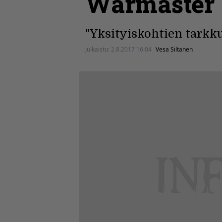
Warmaster 
"Yksityiskohtien tarkk
Julkaistu:
2.8.2017 16:04
Vesa Siltanen