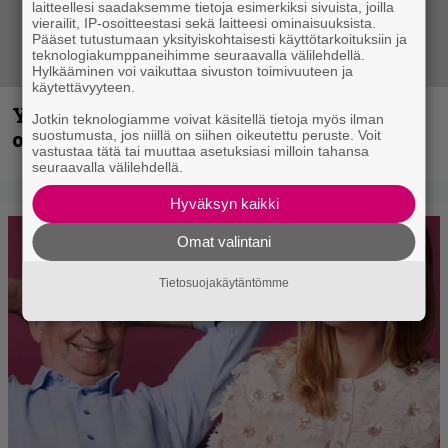
laitteellesi saadaksemme tietoja esimerkiksi sivuista, joilla
vierailit, IP-osoitteestasi sekä laitteesi ominaisuuksista.
Pääset tutustumaan yksityiskohtaisesti käyttötarkoituksiin ja
teknologiakumppaneihimme seuraavalla välilehdellä.
Hylkääminen voi vaikuttaa sivuston toimivuuteen ja
käytettävyyteen.
Yngwie Malmsteen iskee jälleen – Now
Jotkin teknologiamme voivat käsitellä tietoja myös ilman
or Never -single tulevalta levyltä julki
suostumusta, jos niillä on siihen oikeutettu peruste. Voit
vastustaa tätä tai muuttaa asetuksiasi milloin tahansa
seuraavalla välilehdellä.
Hyväksyn kaikki
Omat valintani
Tietosuojakäytäntömme