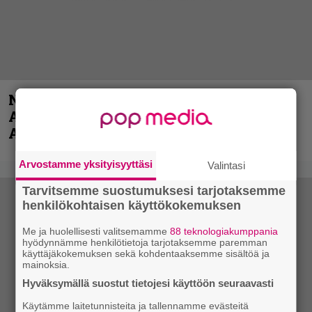
Näin lähtee Ghostin Tobias Forgelta
Accept – menossa mukana myös
Anthrax- ja Korn-miehistöä
Arvostamme yksityisyyttäsi
Valintasi
Tarvitsemme suostumuksesi tarjotaksemme
henkilökohtaisen käyttökokemuksen
Me ja huolellisesti valitsemamme
88 teknologiakumppania
hyödynnämme henkilötietoja tarjotaksemme paremman
käyttäjäkokemuksen sekä kohdentaaksemme sisältöä ja
mainoksia.
Hyväksymällä suostut tietojesi käyttöön seuraavasti
Käytämme laitetunnisteita ja tallennamme evästeitä