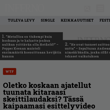
TULEVA LEVY
SINGLE
KEIKKAUUTISET
FEST
1.
”Metallica on tiukempi kuin
koskaan ja te haluatte jonkun
2.
nulikan yrittävän olla Hetfield?” –
”He ovat tuoneet soittoo
Pepper Keenan muisteli
uutta” – Sepulturan Andreas
ensimmäistä koesoittoaan hevijätin
nimeää bändin, jonka riffit
kanssa
tehneet vaikutuksen
WTF
Oletko koskaan ajatellut
tuunata kitaraasi
skeittilaudaksi? Tässä
kaipaamasi esittelyvideo