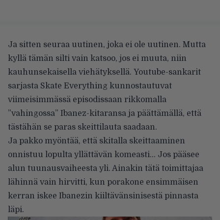
Ja sitten seuraa uutinen, joka ei ole uutinen. Mutta
kyllä tämän silti vain katsoo, jos ei muuta, niin
kauhunsekaisella viehätyksellä. Youtube-sankarit
sarjasta
Skate Everything
kunnostautuvat
viimeisimmässä episodissaan rikkomalla
”vahingossa” Ibanez-kitaransa ja päättämällä, että
tästähän se paras skeittilauta saadaan.
Ja pakko myöntää, että skitalla skeittaaminen
onnistuu lopulta yllättävän komeasti… Jos pääsee
alun tuunausvaiheesta yli. Ainakin tätä toimittajaa
lähinnä vain hirvitti, kun porakone ensimmäisen
kerran iskee Ibanezin kiiltävänsinisestä pinnasta
läpi.