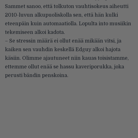
Sammet sanoo, että tolkuton vauhtisokeus aiheutti
2010-luvun alkupuoliskolla sen, että hän kulki
eteenpäin kuin automaatiolla. Lopulta into musiikin
tekemiseen alkoi kadota.
– Se stressin määrä ei ollut enää mikään vitsi, ja
kaiken sen vauhdin keskellä Edguy alkoi hajota
käsiin. Olimme ajautuneet niin kauas toisistamme,
ettemme ollut enää se hassu kaveriporukka, joka
perusti bändin penskoina.