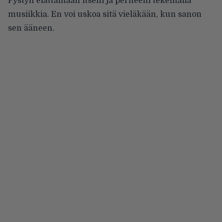
Pystyn elättämään itseni ja perheeni tekemällä
musiikkia. En voi uskoa sitä vieläkään, kun sanon
sen ääneen.