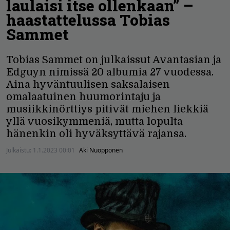
laulaisi itse ollenkaan” –
haastattelussa Tobias
Sammet
Tobias Sammet on julkaissut Avantasian ja
Edguyn nimissä 20 albumia 27 vuodessa.
Aina hyväntuulisen saksalaisen
omalaatuinen huumorintaju ja
musiikkinörttiys pitivät miehen liekkiä
yllä vuosikymmeniä, mutta lopulta
hänenkin oli hyväksyttävä rajansa.
Julkaistu:
1.1.2023 00:01
Aki Nuopponen