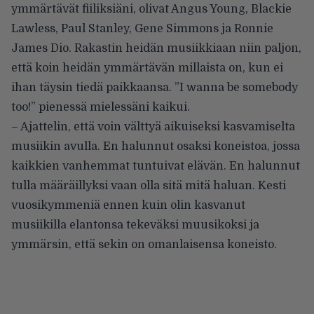
ymmärtävät fiiliksiäni, olivat Angus Young, Blackie
Lawless, Paul Stanley, Gene Simmons ja Ronnie
James Dio. Rakastin heidän musiikkiaan niin paljon,
että koin heidän ymmärtävän millaista on, kun ei
ihan täysin tiedä paikkaansa. ”I wanna be somebody
too!” pienessä mielessäni kaikui.
– Ajattelin, että voin välttyä aikuiseksi kasvamiselta
musiikin avulla. En halunnut osaksi koneistoa, jossa
kaikkien vanhemmat tuntuivat elävän. En halunnut
tulla määräillyksi vaan olla sitä mitä haluan. Kesti
vuosikymmeniä ennen kuin olin kasvanut
musiikilla elantonsa tekeväksi muusikoksi ja
ymmärsin, että sekin on omanlaisensa koneisto.