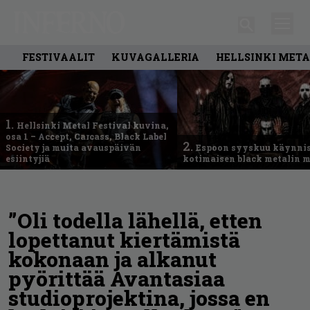
FESTIVAALIT
KUVAGALLERIA
HELLSINKI META
1.
Hellsinki Metal Festival kuvina,
osa 1 – Accept, Carcass, Black Label
2.
Society ja muita avauspäivän
Espoon syyskuu käynni
esiintyjiä
kotimaisen black metalin m
”Oli todella lähellä, etten
lopettanut kiertämistä
kokonaan ja alkanut
pyörittää Avantasiaa
studioprojektina, jossa en