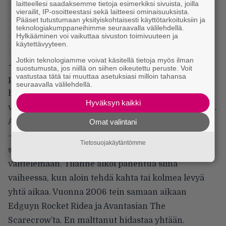
laitteellesi saadaksemme tietoja esimerkiksi sivuista, joilla
vierailit, IP-osoitteestasi sekä laitteesi ominaisuuksista.
Pääset tutustumaan yksityiskohtaisesti käyttötarkoituksiin ja
teknologiakumppaneihimme seuraavalla välilehdellä.
Hylkääminen voi vaikuttaa sivuston toimivuuteen ja
käytettävyyteen.
Jotkin teknologiamme voivat käsitellä tietoja myös ilman
– Luulin ettei asiaa, jota rakastaa sydämensä
suostumusta, jos niillä on siihen oikeutettu peruste. Voit
vastustaa tätä tai muuttaa asetuksiasi milloin tahansa
pohjasta, voi tehdä liikaa. Olin väärässä ja sain
seuraavalla välilehdellä.
huomata sen aika rajuilla tavoilla viitisentoista
Hyväksyn kaikki
vuotta sitten, kun kroppani alkoi ilmoitella itsestään.
Aluksi en kuunnellut.
Omat valintani
– Tein kaiken ylinopeudella. Yhtäkkiä olin itse juuri
Tietosuojakäytäntömme
sellaisessa uraputkessa, jota lähdin lapsuudessa
välttelemään. Tilanne alkoi pahentua siinä
vaiheessa, kun aloin tehdä kahta tai kolmea levyä
yhtä aikaa. Vuonna 2006 tein samaan aikaan
Edguyn Rocket Ridea ja Avantasian The
Scarecrow’ta. En malttanut hidastaa yhtään.