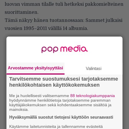
luovan vimman tilalle tuli hetkeksi pakkomielteinen
suorittaminen.
Tämä näkyy hänen tuotannossaan: Sammet julkaisi
vuosien 1995–2011 välillä 14 albumia.
Arvostamme yksityisyyttäsi
Valintasi
Tarvitsemme suostumuksesi tarjotaksemme
henkilökohtaisen käyttökokemuksen
Me ja huolellisesti valitsemamme
88 teknologiakumppania
hyödynnämme henkilötietoja tarjotaksemme paremman
käyttäjäkokemuksen sekä kohdentaaksemme sisältöä ja
mainoksia.
Hyväksymällä suostut tietojesi käyttöön seuraavasti
Käytämme laitetunnisteita ja tallennamme evästeitä