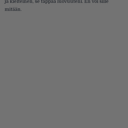
ja kielteinen, se tappaa luovuuteni. En voi sille
mitään.