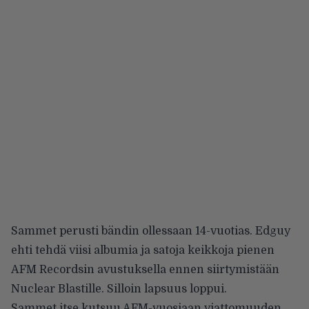
Sammet perusti bändin ollessaan 14-vuotias. Edguy
ehti tehdä viisi albumia ja satoja keikkoja pienen
AFM Recordsin avustuksella ennen siirtymistään
Nuclear Blastille. Silloin lapsuus loppui.
Sammet itse kutsuu AFM-vuosiaan viattomuuden