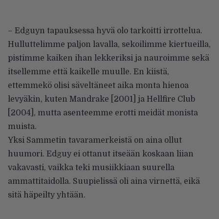
– Edguyn tapauksessa hyvä olo tarkoitti irrottelua.
Hulluttelimme paljon lavalla, sekoilimme kiertueilla,
pistimme kaiken ihan lekkeriksi ja nauroimme sekä
itsellemme että kaikelle muulle. En kiistä,
ettemmekö olisi säveltäneet aika monta hienoa
levyäkin, kuten Mandrake [2001] ja Hellfire Club
[2004], mutta asenteemme erotti meidät monista
muista.
Yksi Sammetin tavaramerkeistä on aina ollut
huumori. Edguy ei ottanut itseään koskaan liian
vakavasti, vaikka teki musiikkiaan suurella
ammattitaidolla. Suupielissä oli aina virnettä, eikä
sitä häpeilty yhtään.