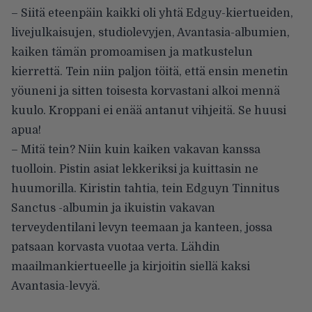
– Siitä eteenpäin kaikki oli yhtä Edguy-kiertueiden,
livejulkaisujen, studiolevyjen, Avantasia-albumien,
kaiken tämän promoamisen ja matkustelun
kierrettä. Tein niin paljon töitä, että ensin menetin
yöuneni ja sitten toisesta korvastani alkoi mennä
kuulo. Kroppani ei enää antanut vihjeitä. Se huusi
apua!
– Mitä tein? Niin kuin kaiken vakavan kanssa
tuolloin. Pistin asiat lekkeriksi ja kuittasin ne
huumorilla. Kiristin tahtia, tein Edguyn Tinnitus
Sanctus -albumin ja ikuistin vakavan
terveydentilani levyn teemaan ja kanteen, jossa
patsaan korvasta vuotaa verta. Lähdin
maailmankiertueelle ja kirjoitin siellä kaksi
Avantasia-levyä.