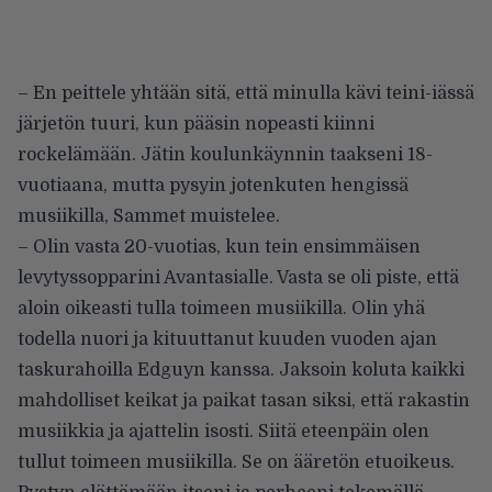
– En peittele yhtään sitä, että minulla kävi teini-iässä
järjetön tuuri, kun pääsin nopeasti kiinni
rockelämään. Jätin koulunkäynnin taakseni 18-
vuotiaana, mutta pysyin jotenkuten hengissä
musiikilla, Sammet muistelee.
– Olin vasta 20-vuotias, kun tein ensimmäisen
levytyssopparini Avantasialle. Vasta se oli piste, että
aloin oikeasti tulla toimeen musiikilla. Olin yhä
todella nuori ja kituuttanut kuuden vuoden ajan
taskurahoilla Edguyn kanssa. Jaksoin koluta kaikki
mahdolliset keikat ja paikat tasan siksi, että rakastin
musiikkia ja ajattelin isosti. Siitä eteenpäin olen
tullut toimeen musiikilla. Se on ääretön etuoikeus.