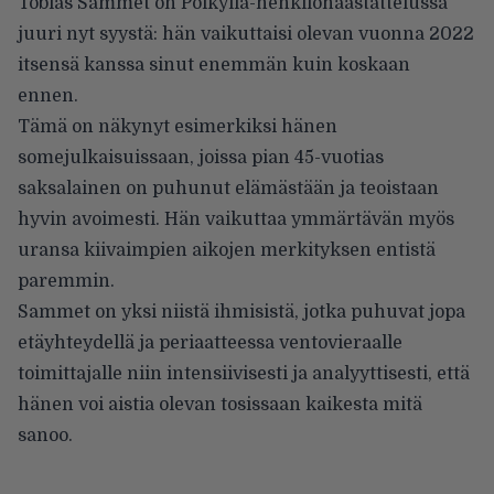
Tobias Sammet on Pölkyllä-henkilöhaastattelussa
juuri nyt syystä: hän vaikuttaisi olevan vuonna 2022
itsensä kanssa sinut enemmän kuin koskaan
ennen.
Tämä on näkynyt esimerkiksi hänen
somejulkaisuissaan, joissa pian 45-vuotias
saksalainen on puhunut elämästään ja teoistaan
hyvin avoimesti. Hän vaikuttaa ymmärtävän myös
uransa kiivaimpien aikojen merkityksen entistä
paremmin.
Sammet on yksi niistä ihmisistä, jotka puhuvat jopa
etäyhteydellä ja periaatteessa ventovieraalle
toimittajalle niin intensiivisesti ja analyyttisesti, että
hänen voi aistia olevan tosissaan kaikesta mitä
sanoo.