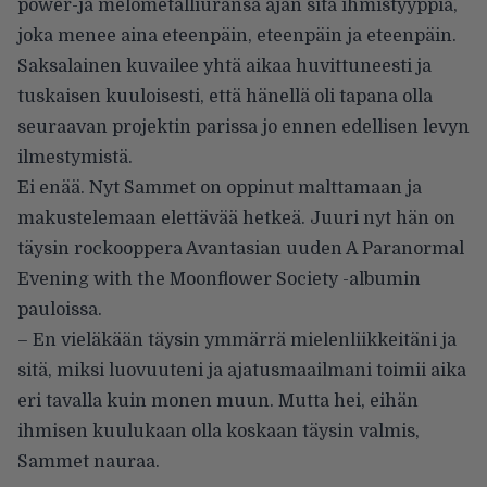
power-ja melometalliuransa ajan sitä ihmistyyppiä,
joka menee aina eteenpäin, eteenpäin ja eteenpäin.
Saksalainen kuvailee yhtä aikaa huvittuneesti ja
tuskaisen kuuloisesti, että hänellä oli tapana olla
seuraavan projektin parissa jo ennen edellisen levyn
ilmestymistä.
Ei enää. Nyt Sammet on oppinut malttamaan ja
makustelemaan elettävää hetkeä. Juuri nyt hän on
täysin rockooppera Avantasian uuden A Paranormal
Evening with the Moonflower Society -albumin
pauloissa.
– En vieläkään täysin ymmärrä mielenliikkeitäni ja
sitä, miksi luovuuteni ja ajatusmaailmani toimii aika
eri tavalla kuin monen muun. Mutta hei, eihän
ihmisen kuulukaan olla koskaan täysin valmis,
Sammet nauraa.