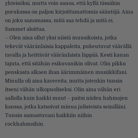
yhteisöksi, mutta voin sanoa, että kyllä tässäkin
porukassa on paljon kirjoittamattomia sääntöjä. Aina
on joku sanomassa, mitä saa tehdä ja mitä ei,
Sammet aloittaa.
– Olen aina ollut yksi niistä muusikoista, jotka
tekevät vääränlaisia kappaleita, pukeutuvat väärällä
tavalla ja heittävät vääränlaista läppää. Kesti kauan
tajuta, että sitähän esikuvanikin olivat. Olin pikku
penskasta alkaen ihan äärimmäinen musiikkifani.
Minulla oli aina kavereita, mutta jotenkin tunsin
itseni vähän ulkopuoliseksi. Olin aina vähän eri
aallolla kuin kaikki muut – paitsi niiden hahmojen
kanssa, jotka katsoivat minua julisteista seinilläni.
Tunsin samastuvani kaikkiin niihin
rockhahmoihin.