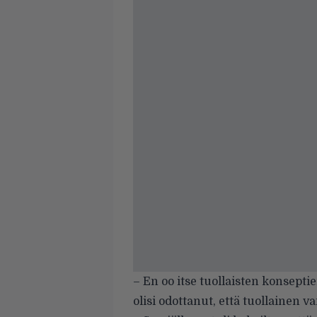
– En oo itse tuollaisten konsepti
olisi odottanut, että tuollainen va