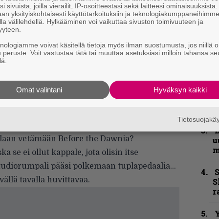
i sivuista, joilla vierailit, IP-osoitteestasi sekä laitteesi ominaisuuksista
”
an yksityiskohtaisesti käyttötarkoituksiin ja teknologiakumppaneihimm
k
la välilehdellä. Hylkääminen voi vaikuttaa sivuston toimivuuteen ja
n
yyteen.
–
knologiamme voivat käsitellä tietoja myös ilman suostumusta, jos niillä o
e
u peruste. Voit vastustaa tätä tai muuttaa asetuksiasi milloin tahansa se
h
lä.
”
Paavon [Laapotti] Voice of Finland -
u
Omat valintani
Hyväksyn kaikki
ttoi mulle viestin: ”Laitas telkkari auki!”
n
t
, eikä kumpikaan meistä ollut kuullut sitä biisiä
Tietosuojak
saatikka sitten, että olisi itse soitettu sitä.
B
tullaan vetämään Before the Dawnia?
u
m
a se ei ollut kappale, jota olisin itse
 studiorumpali pääsi polkemaan tuplapedaalia…
S
yvällä tavalla huvittavaa.
S
r
Y