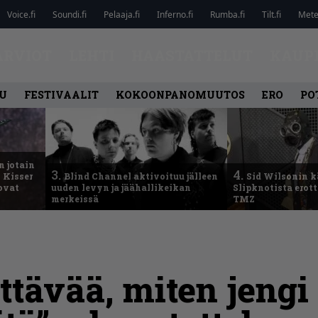
Voice.fi
Soundi.fi
Pelaaja.fi
Inferno.fi
Rumba.fi
Tilt.fi
Metel
ARVIOT
LEHTI
HAASTATTELUT
KAUP
U
FESTIVAALIT
KOKOONPANOMUUTOS
ERO
PO
n jotain
3.
4.
 Kisser
Blind Channel aktivoituu jälleen
Sid Wilsonin 
 ovat
uuden levyn ja jäähallikeikan
Slipknotista erot
merkeissä
TMZ
ttävää, miten jengi