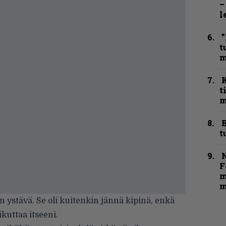
–
l
”
t
m
t
m
B
t
N
F
m
m
en ystävä. Se oli kuitenkin jännä kipinä, enkä
ikuttaa itseeni.