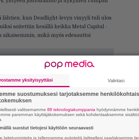
tytys, yhtyeen johtohahmo ja nykyinen rumpali
 lähtien, kun Deadlight-levyn vinyyli tuli ulos
isäksi soitettiin kesällä keikka Metal Capital -
uotta aikaisemmin, mikä myös edesauttoi
vostamme yksityisyyttäsi
Valintasi
semme suostumuksesi tarjotaksemme henkilökohtai
ökokemuksen
lellisesti valitsemamme
88 teknologiakumppania
hyödynnämme henkilö
semme paremman käyttäjäkokemuksen sekä kohdentaaksemme sisältöä
a.
ällä suostut tietojesi käyttöön seuraavasti
laitetunnisteita ja tallennamme evästeitä laitteellesi saadaksemme tie