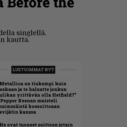
a Before the
lla singlellä.
an kautta.
LUETUIMMAT NYT
Metallica on tiukempi kuin
oskaan ja te haluatte jonkun
ulikan yrittävän olla Hetfield?”
 Pepper Keenan muisteli
nsimmäistä koesoittoaan
evijätin kanssa
He ovat tuoneet soittoon jotain