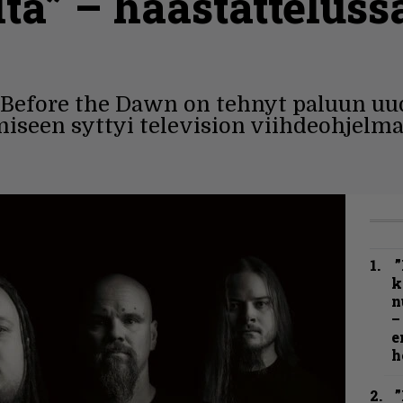
tä” – haastatteluss
efore the Dawn on tehnyt paluun uude
miseen syttyi television viihdeohjelm
”
k
n
–
e
h
”