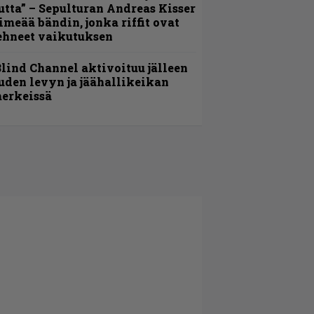
utta” – Sepulturan Andreas Kisser
imeää bändin, jonka riffit ovat
ehneet vaikutuksen
lind Channel aktivoituu jälleen
uden levyn ja jäähallikeikan
erkeissä