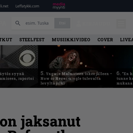
i.net
Leffatykki.com
PA
Etsi
KIRJAUDU
TKUT
STEELFEST
MUSIIKKIVIDEO
COVER
LIVE
5.
6.
käytös syynä
Yngwie Malmsteen iskee jälleen –
”En k
tamiseen, raportoi
Now or Never -single tulevalta
tunne ka
levyltä julki
mukana 
 on jaksanut