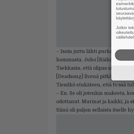
esimerkiks
tutustuma
seuraaval
käytettäv
Jotkin te
oikeutett
välilehdel
– Isoin juttu lähti purkautumaan 
hommasta. Juho [Räihä, kitara] lai
Tsekkasin, että olipas siisti veto
[Deadsong] livenä pitkään aikaan – 
Tiesitkö etukäteen, että tv:ssä 
– En. Se oli jotenkin makeeta, kosk
odottanut. Murinat ja kaikki, ja
Siinä oli paljon sellaista itselle h