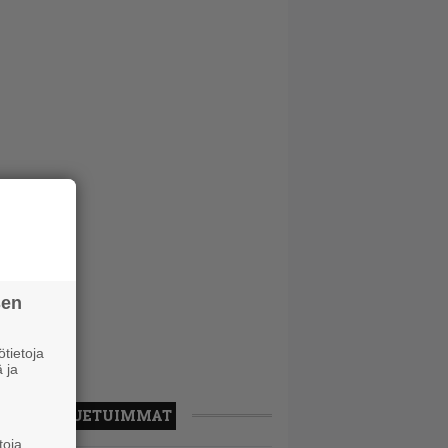
sen
tietoja
 ja
LUETUIMMAT
toja