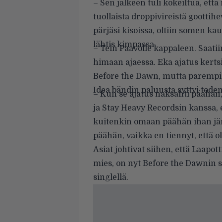
– Sen jälkeen tuli kokeiltua, että
tuollaista droppivireistä goottihe
pärjäsi kisoissa, oltiin somen ka
lähtis kimpassa.
– Tein Paavolle kappaleen. Saatii
himaan ajaessa. Eka ajatus kertsi
Before the Dawn, mutta parempi
Idea bändin paluusta syttyi toden 
– Kun se ajatus naksahti päähän,
ja Stay Heavy Recordsin kanssa, e
kuitenkin omaan päähän ihan jär
päähän, vaikka en tiennyt, että o
Asiat johtivat siihen, että Laapot
mies, on nyt Before the Dawnin s
singlellä.