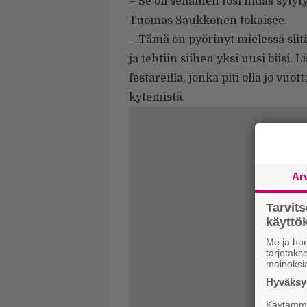
– Se oli sellainen tosi hidas sy
Tuomas Saukkonen tokaisee.
– Tämä on pyörinyt mielessä siitä
ja tehtiin siihen yksi uusi biisi. L
festareilla, jonka piti olla jo v
kytemistä.
Ar
Tarvit
käytt
Me ja huo
tarjotak
mainoksi
Hyväksym
Käytämme 