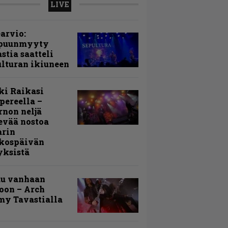
LIVE
arvio:
puunmyyty
stia saatteli
lturan ikiuneen
ki Raikasi
ereella –
rnon neljä
evää nostoa
arin
kospäivän
yksistä
uu vanhaan
toon – Arch
my Tavastialla