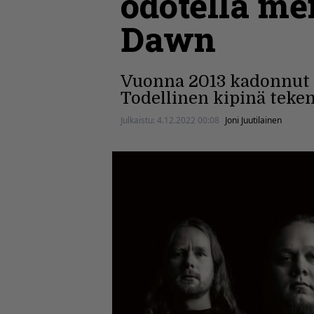
odotella mei
Dawn
Vuonna 2013 kadonnut B
Todellinen kipinä teke
Julkaistu:
4.12.2022 00:08
Joni Juutilainen