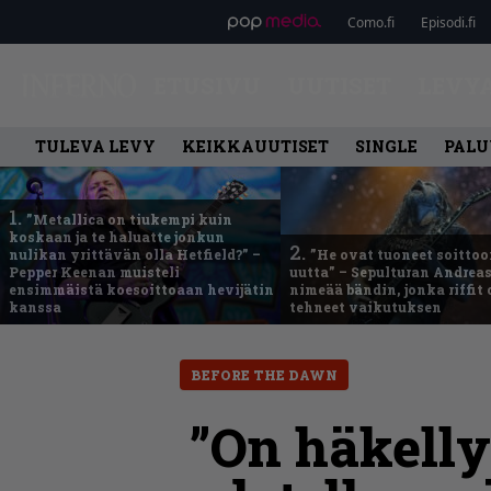
Como.fi
Episodi.fi
ETUSIVU
UUTISET
LEVY
TULEVA LEVY
KEIKKAUUTISET
SINGLE
PALU
1.
”Metallica on tiukempi kuin
koskaan ja te haluatte jonkun
2.
nulikan yrittävän olla Hetfield?” –
”He ovat tuoneet soittoo
Pepper Keenan muisteli
uutta” – Sepulturan Andreas
ensimmäistä koesoittoaan hevijätin
nimeää bändin, jonka riffit
kanssa
tehneet vaikutuksen
BEFORE THE DAWN
”On häkelly