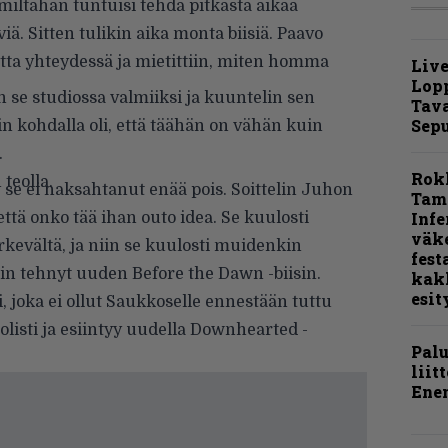
 miltähän tuntuisi tehdä pitkästä aikaa
viä. Sitten tulikin aika monta biisiä. Paavo
utta yhteydessä ja mietittiin, miten homma
Live
Lop
n se studiossa valmiiksi ja kuuntelin sen
Tava
Sepu
n kohdalla oli, että täähän on vähän kuin
.
Rok
teolla.
 se ei naksahtanut enää pois. Soittelin Juhon
Tamp
Infe
ttä onko tää ihan outo idea. Se kuulosti
väk
kevältä, ja niin se kuulosti muidenkin
fest
lin tehnyt uuden Before the Dawn -biisin.
kak
esit
ti, joka ei ollut Saukkoselle ennestään tuttu
olisti ja esiintyy uudella Downhearted -
Pal
liit
Ene