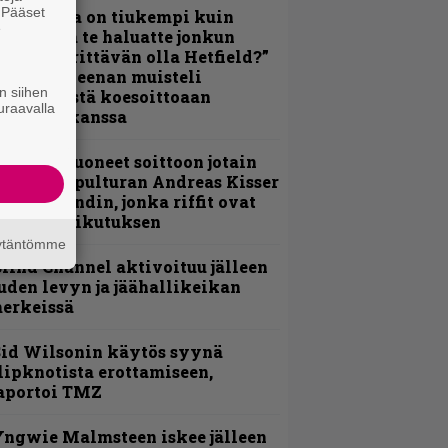
. Pääset
Metallica on tiukempi kuin
e
oskaan ja te haluatte jonkun
ulikan yrittävän olla Hetfield?”
 Pepper Keenan muisteli
n siihen
nsimmäistä koesoittoaan
uraavalla
evijätin kanssa
He ovat tuoneet soittoon jotain
utta” – Sepulturan Andreas Kisser
imeää bändin, jonka riffit ovat
ehneet vaikutuksen
äytäntömme
lind Channel aktivoituu jälleen
uden levyn ja jäähallikeikan
erkeissä
id Wilsonin käytös syynä
lipknotista erottamiseen,
aportoi TMZ
ngwie Malmsteen iskee jälleen