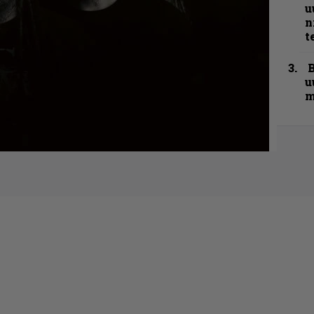
u
n
t
B
u
m