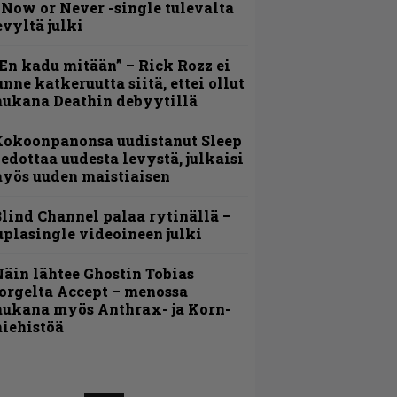
 Now or Never -single tulevalta
evyltä julki
En kadu mitään” – Rick Rozz ei
unne katkeruutta siitä, ettei ollut
ukana Deathin debyytillä
Kokoonpanonsa uudistanut Sleep
iedottaa uudesta levystä, julkaisi
yös uuden maistiaisen
lind Channel palaa rytinällä –
uplasingle videoineen julki
äin lähtee Ghostin Tobias
orgelta Accept – menossa
ukana myös Anthrax- ja Korn-
iehistöä