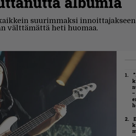
uttanutta albumia
aikkein suurimmaksi innoittajakseen 
an välttämättä heti huomaa.
”
k
n
–
e
h
k
m