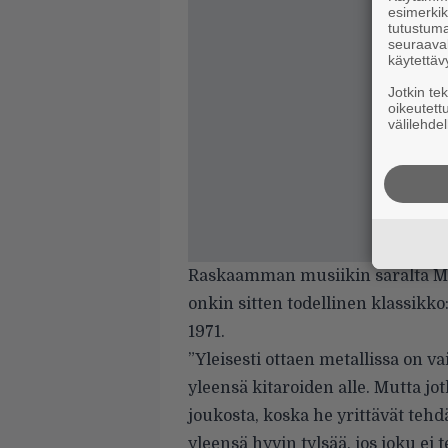
esimerkiks
tutustuma
seuraaval
käytettäv
Jotkin te
oikeutett
välilehdel
Raskaamman musiikin saralta Ménd
onkin sitten todellinen klassikko
1971.
”Yleisesti ottaen metallissa on v
yleensä kitaroiden alle. Mutta jo
joukosta, koska he yrittävät tehd
yleensä hyvin tylsää, jos joku ei t