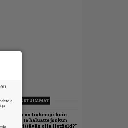
sen
LUETUIMMAT
tietoja
 ja
Metallica on tiukempi kuin
oskaan ja te haluatte jonkun
ulikan yrittävän olla Hetfield?”
toja