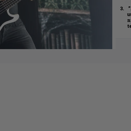
”
u
n
t