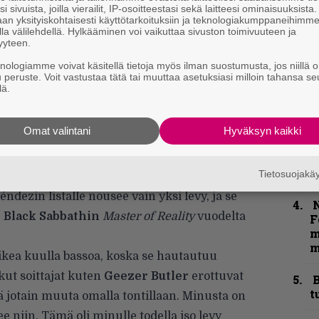
–
i sivuista, joilla vierailit, IP-osoitteestasi sekä laitteesi ominaisuuksista
an yksityiskohtaisesti käyttötarkoituksiin ja teknologiakumppaneihimm
e
la välilehdellä. Hylkääminen voi vaikuttaa sivuston toimivuuteen ja
h
yyteen.
knologiamme voivat käsitellä tietoja myös ilman suostumusta, jos niillä o
u peruste. Voit vastustaa tätä tai muuttaa asetuksiasi milloin tahansa se
k
lä.
m
”
Omat valintani
Hyväksyn kaikki
u
n
t
Tietosuojak
ezin listalle nousee vain yksi levy, ja se
N
:
Black Sabbathin
Master of Reality
vuodelta
F
m
m
aikea kuulla bassoa, koska se hautautuu
tkut soittajat kuten
Geezer Butler
erottuvat
B
t
ä jotain muuta omalla tontillaan. Minusta on
ee niin. Tämä oli minulle todella iso levy