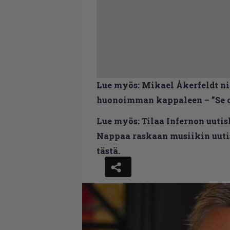
Lue myös:
Mikael Åkerfeldt n
huonoimman kappaleen – ”Se on
Lue myös:
Tilaa Infernon uutis
Nappaa raskaan musiikin uutis
tästä.