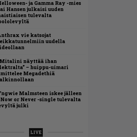
Helloween- ja Gamma Ray -mies
ai Hansen julkaisi uuden
aistiaisen tulevalta
oololevyltä
nthrax vie katsojat
eikkatunnelmiin uudella
ideollaan
Mitalini näyttää ihan
lektralta” – huippu-uimari
amittelee Megadethiä
alkinnollaan
ngwie Malmsteen iskee jälleen
 Now or Never -single tulevalta
evyltä julki
LIVE