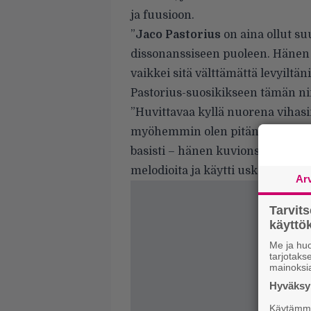
ja fuusioon.
”
Jaco Pastorius
on aina ollut suu
dissonanssiseen puoleen. Hänen 
vaikkei sitä välttämättä levyilt
Pastorius-suosikikseen tämän ni
”Huvittavaa kyllä nuorena vihasi
myöhemmin olen pitänyt sitä us
basisti – hänen kuvionsa ovat mah
melodioita ja käytti uskomattomia
Ar
Tarvit
käytt
Me ja huo
tarjotak
mainoksi
Hyväksym
Käytämme 