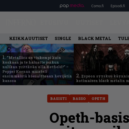
Como.fi
Episodi.fi
ETUSIVU
UUTISET
LEVY
KEIKKAUUTISET
SINGLE
BLACK METAL
TUL
1.
”Metallica on tiukempi kuin
koskaan ja te haluatte jonkun
nulikan yrittävän olla Hetfield?” –
Pepper Keenan muisteli
2.
ensimmäistä koesoittoaan hevijätin
Espoon syyskuu käynni
kanssa
kotimaisen black metalin m
BASISTI
BASSO
OPETH
Opeth-basis