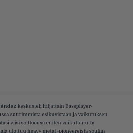
Méndez
keskusteli hiljattain
Bassplayer-
ussa
suurimmista esikuvistaan ja vaikutuksen
stasi viisi soittoonsa eniten vaikuttanutta
ala ulottuu heavy metal -pioneereista souliin