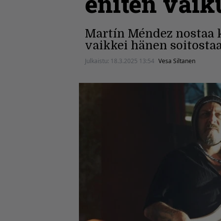
eniten vaik
Martín Méndez nostaa k
vaikkei hänen soitosta
Julkaistu:
18.3.2025 13:54
Vesa Siltanen