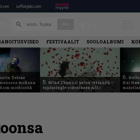
i.net
Leffatykki.com
PA
Etsi
KIRJAUDU
SANOITUSVIDEO
FESTIVAALIT
SOOLOALBUMI
KO
6.
ostin Tobias
Hello
5.
– menossa mukana
Blind Channel palaa rytinällä –
Kai Hans
 Korn-miehistöä
tuplasingle videoineen julki
maistiai
toonsa