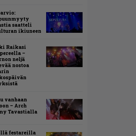
arvio:
puunmyyty
stia saatteli
lturan ikiuneen
ki Raikasi
ereella –
rnon neljä
evää nostoa
arin
kospäivän
yksistä
uu vanhaan
toon – Arch
my Tavastialla
llä festareilla