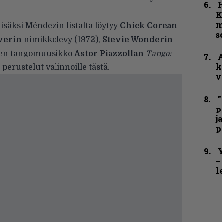
K
m
isäksi Méndezin listalta löytyy
Chick Corean
s
verin
nimikkolevy (1972),
Stevie Wonderin
aisen tangomuusikko
Astor Piazzollan
Tango:
A
k
perustelut valinnoille
tästä
.
v
”
p
j
p
Y
–
l