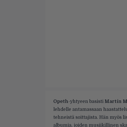
Opeth
-yhtyeen basisti
Martín 
lehdelle antamassaan haastattel
tehneistä soittajista. Hän myös li
albumia, joiden musiikillinen ska