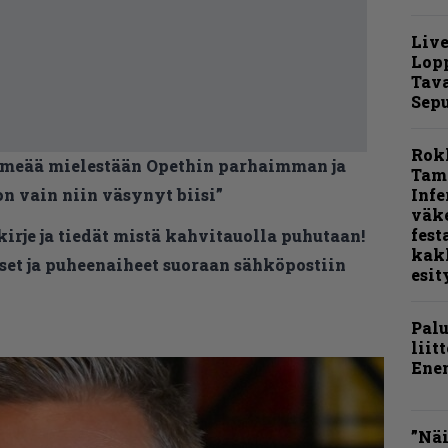
Live
Lop
Tava
Sepu
Rok
imeää mielestään Opethin parhaimman ja
Tamp
 vain niin väsynyt biisi”
Infe
väk
fest
kirje ja tiedät mistä kahvitauolla puhutaan!
kak
et ja puheenaiheet suoraan sähköpostiin
esit
Pal
liit
Ene
”Näi