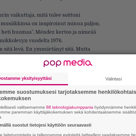
rin vaikuttaja, mitä tulee soittoni
musiikkinsa on inspiroinut minua paljon,
äni heti huomaa”, Méndez kertoo ja nimeää
mikkolevyn vuodelta 1976.
n sitä levä. En ymmärtänyt sitä. Mutta
komattomana. Hän on minulle se ultimaattisin
tavia ja rakastan sitä, miten hän loi
 tekniikoita.”
vostamme yksityisyyttäsi
Valintasi
semme suostumuksesi tarjotaksemme henkilökohtai
ökokemuksen
lellisesti valitsemamme
88 teknologiakumppania
hyödynnämme henkilö
semme paremman käyttäjäkokemuksen sekä kohdentaaksemme sisältöä
a.
”
ällä suostut tietojesi käyttöön seuraavasti
k
n
laitetunnisteita ja tallennamme evästeitä laitteellesi saadaksemme tie