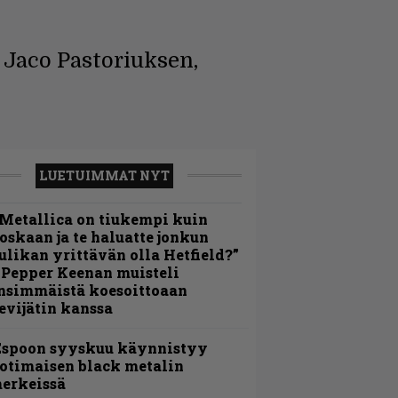
Jaco Pastoriuksen,
LUETUIMMAT NYT
Metallica on tiukempi kuin
oskaan ja te haluatte jonkun
ulikan yrittävän olla Hetfield?”
 Pepper Keenan muisteli
nsimmäistä koesoittoaan
evijätin kanssa
Espoon syyskuu käynnistyy
otimaisen black metalin
erkeissä