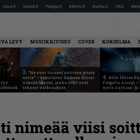
Voice.fi
Soundi.fi
Pelaaja.fi
Inferno.fi
Rumba.fi
Tilt.fi
Metel
ARVIOT
LEHTI
HAASTATTELUT
KAUP
EVA LEVY
MUSIIKKIVIDEO
COVER
KOKOELMA
3.
”He ovat tuoneet soittoon jotain
4.
uutta” – Sepulturan Andreas Kisser
Näin lähtee Gh
styy
nimeää bändin, jonka riffit ovat
Forgelta Accept 
erkeissä
tehneet vaikutuksen
myös Anthrax- ja
ti nimeää viisi soit