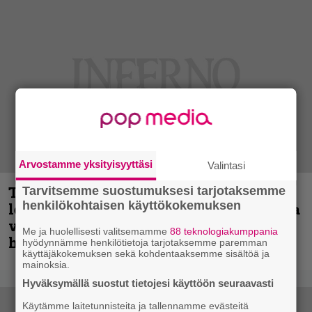
Arvostamme yksityisyyttäsi
Valintasi
Thrash ’n’ roll -yhtye Madred ryydittää
Tarvitsemme suostumuksesi tarjotaksemme
henkilökohtaisen käyttökokemuksen
levyjulkaisua keikkareissulla kuvatulla
videolla – ”Oltiin pakussa kusihädässä
Me ja huolellisesti valitsemamme
88 teknologiakumppania
helvetin väsyneenä…”
hyödynnämme henkilötietoja tarjotaksemme paremman
käyttäjäkokemuksen sekä kohdentaaksemme sisältöä ja
mainoksia.
Hyväksymällä suostut tietojesi käyttöön seuraavasti
Käytämme laitetunnisteita ja tallennamme evästeitä