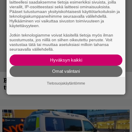
laitteellesi saadaksemme tietoja esimerkiksi sivuista, joilla
vierailit, IP-osoitteestasi sekä laitteesi ominaisuuksista.
Pääset tutustumaan yksityiskohtaisesti käyttötarkoituksiin ja
teknologiakumppaneihimme seuraavalla välilehdellä.
Hylkääminen voi vaikuttaa sivuston toimivuuteen ja
käytettävyyteen.
Jotkin teknologiamme voivat käsitellä tietoja myös ilman
suostumusta, jos niillä on siihen oikeutettu peruste. Voit
vastustaa tätä tai muuttaa asetuksiasi milloin tahansa
seuraavalla välilehdellä.
Hyväksyn kaikki
Omat valintani
Blind Channel palaa rytinällä –
Tietosuojakäytäntömme
tuplasingle videoineen julki