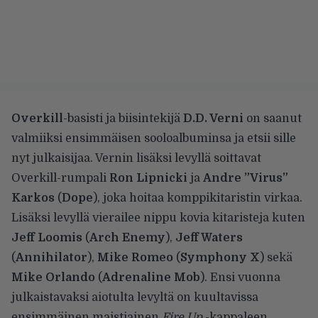
Overkill
-basisti ja biisintekijä
D.D. Verni
on saanut
valmiiksi ensimmäisen sooloalbuminsa ja etsii sille
nyt julkaisijaa. Vernin lisäksi levyllä soittavat
Overkill-rumpali
Ron Lipnicki
ja
Andre ”Virus”
Karkos
(
Dope
), joka hoitaa komppikitaristin virkaa.
Lisäksi levyllä vierailee nippu kovia kitaristeja kuten
Jeff Loomis
(
Arch Enemy
),
Jeff Waters
(
Annihilator
),
Mike Romeo
(
Symphony X
) sekä
Mike Orlando
(
Adrenaline Mob
). Ensi vuonna
julkaistavaksi aiotulta levyltä on kuultavissa
ensimmäinen maistiainen
Fire Up
-kappaleen