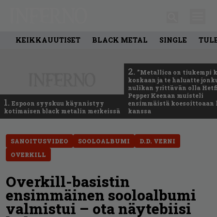
KEIKKAUUTISET
BLACK METAL
SINGLE
TUL
2.
”Metallica on tiukempi 
koskaan ja te haluatte jonk
nulikan yrittävän olla Hetfi
Pepper Keenan muisteli
1.
Espoon syyskuu käynnistyy
ensimmäistä koesoittoaan 
kotimaisen black metalin merkeissä
kanssa
SANOITUSVIDEO
SOOLOALBUMI
D.D. VERNI
OVERKILL
Overkill-basistin
ensimmäinen sooloalbumi
valmistui – ota näytebiisi