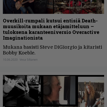
Overkill-rumpali kutsui entisiä Death-
muusikoita mukaan etäjamitteluun –
tuloksena karanteeniversio Overactive
Imaginationista
Mukana basisti Steve DiGiorgio ja kitaristi
Bobby Koeble.
10.06.2020
Vesa Siltanen