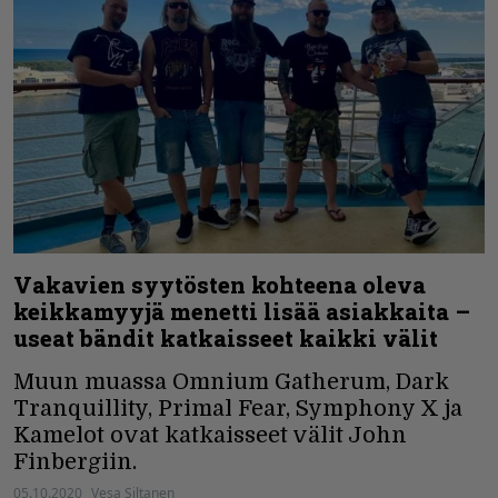
Vakavien syytösten kohteena oleva
keikkamyyjä menetti lisää asiakkaita –
useat bändit katkaisseet kaikki välit
Muun muassa Omnium Gatherum, Dark
Tranquillity, Primal Fear, Symphony X ja
Kamelot ovat katkaisseet välit John
Finbergiin.
05.10.2020
Vesa Siltanen