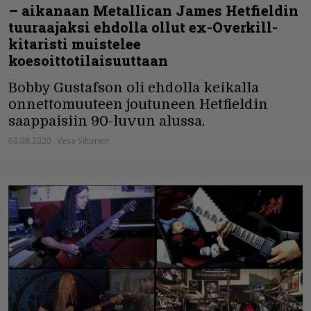
– aikanaan Metallican James Hetfieldin
tuuraajaksi ehdolla ollut ex-Overkill-
kitaristi muistelee
koesoittotilaisuuttaan
Bobby Gustafson oli ehdolla keikalla
onnettomuuteen joutuneen Hetfieldin
saappaisiin 90-luvun alussa.
03.08.2020
Vesa Siltanen