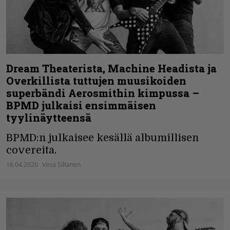
Dream Theaterista, Machine Headista ja
Overkillista tuttujen muusikoiden
superbändi Aerosmithin kimpussa –
BPMD julkaisi ensimmäisen
tyylinäytteensä
BPMD:n julkaisee kesällä albumillisen
covereita.
16.04.2020
Vesa Siltanen