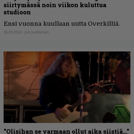
siirtymässä noin viikon kuluttua
studioon
Ensi vuonna kuullaan uutta Overkilliä.
06.09.2020
Joni Juutilainen
”Olisihan se varmaan ollut aika siistiä…”