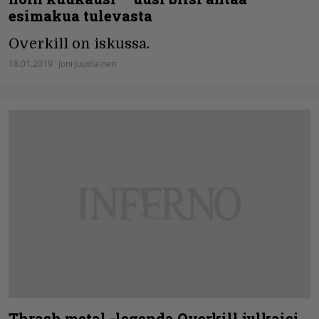
esimakua tulevasta
Overkill on iskussa.
18.01.2019
Joni Juutilainen
Thrash metal -legenda Overkill julkaisi