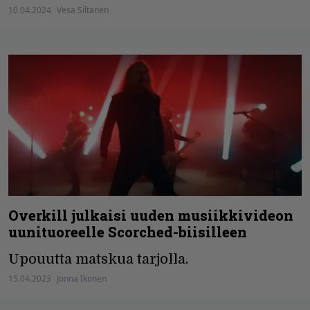
10.04.2024
Vesa Siltanen
Overkill julkaisi uuden musiikkivideon
uunituoreelle Scorched-biisilleen
Upouutta matskua tarjolla.
15.04.2023
Jonna Ikonen