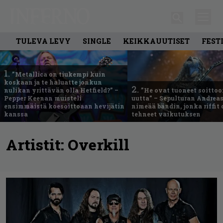
TULEVA LEVY
SINGLE
KEIKKAUUTISET
FEST
1.
”Metallica on tiukempi kuin
koskaan ja te haluatte jonkun
2.
nulikan yrittävän olla Hetfield?” –
”He ovat tuoneet soittoo
Pepper Keenan muisteli
uutta” – Sepulturan Andreas
ensimmäistä koesoittoaan hevijätin
nimeää bändin, jonka riffit
kanssa
tehneet vaikutuksen
Artistit:
Overkill