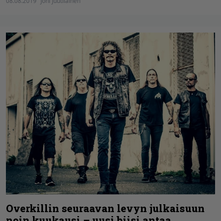
08.08.2019
Joni Juutilainen
Overkillin seuraavan levyn julkaisuun
noin kuukausi – uusi biisi antaa