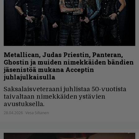
Metallican, Judas Priestin, Panteran,
Ghostin ja muiden nimekkäiden bändien
jäsenistöä mukana Acceptin
juhlajulkaisulla
Saksalaisveteraani juhlistaa 50-vuotista
taivaltaan nimekkäiden ystävien
avustuksella.
28.04.2026
Vesa Siltanen