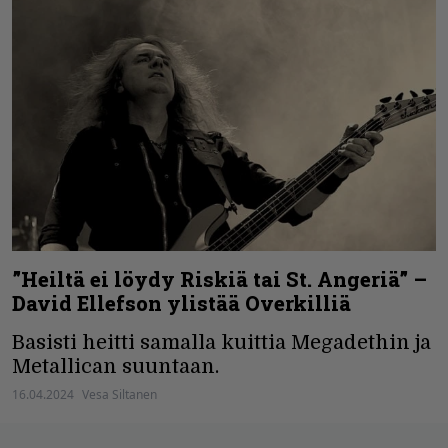
”Heiltä ei löydy Riskiä tai St. Angeriä” –
David Ellefson ylistää Overkilliä
Basisti heitti samalla kuittia Megadethin ja
Metallican suuntaan.
16.04.2024
Vesa Siltanen