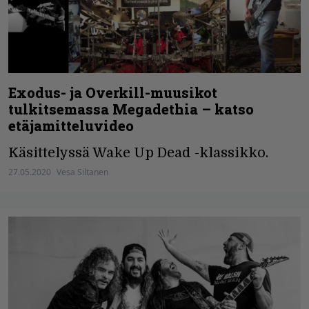
Exodus- ja Overkill-muusikot
tulkitsemassa Megadethia – katso
etäjamitteluvideo
Käsittelyssä Wake Up Dead -klassikko.
27.05.2020
Vesa Siltanen