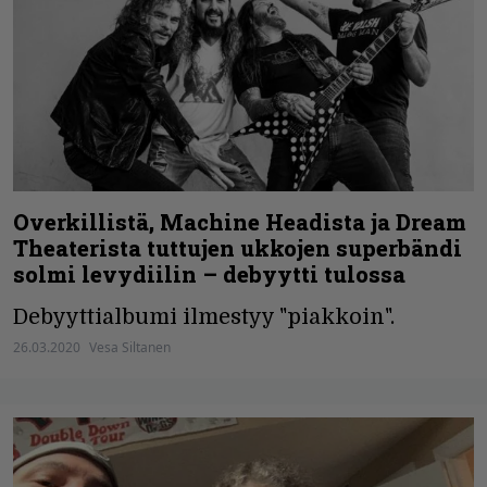
Overkillistä, Machine Headista ja Dream
Theaterista tuttujen ukkojen superbändi
solmi levydiilin – debyytti tulossa
Debyyttialbumi ilmestyy "piakkoin".
26.03.2020
Vesa Siltanen