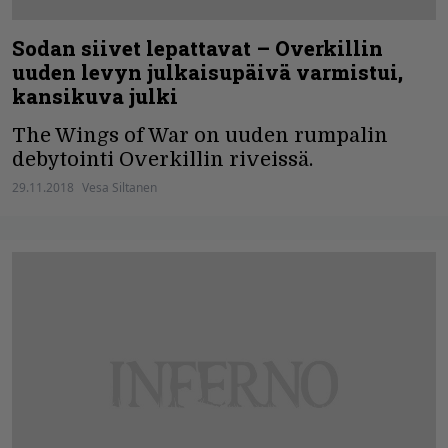
Sodan siivet lepattavat – Overkillin
uuden levyn julkaisupäivä varmistui,
kansikuva julki
The Wings of War on uuden rumpalin
debytointi Overkillin riveissä.
29.11.2018
Vesa Siltanen