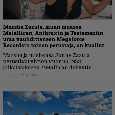
Marsha Zazula, muun muassa
Metallican, Anthraxin ja Testamentin
uraa vauhdittaneen Megaforce
Recordsin toinen perustaja, on kuollut
Marsha ja miehensä Jonny Zazula
perustivat yhtiön vuonna 1983
julkaistakseen Metallican debyytin.
11.01.2021
Vesa Siltanen