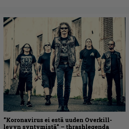
”Koronavirus ei estä uuden Overkill-
levyn syntymistä” – thrashlegenda