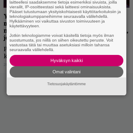
laitteellesi saadaksemme tietoja esimerkiksi sivuista, joilla
vierailit, IP-osoitteestasi sekä laitteesi ominaisuuksista.
Pääset tutustumaan yksityiskohtaisesti käyttötarkoituksiin ja
Ystävät ja kollegat muistavat
teknologiakumppaneihimme seuraavalla välilehdellä.
Hylkääminen voi vaikuttaa sivuston toimivuuteen ja
menehtynyttä Metal Church -
käytettävyyteen.
nokkamiestä somessa – ”Hieno ihminen,
Jotkin teknologiamme voivat käsitellä tietoja myös ilman
joka lähti aivan liian varhain”
suostumusta, jos niillä on siihen oikeutettu peruste. Voit
vastustaa tätä tai muuttaa asetuksiasi milloin tahansa
Poliisiraporttien mukaan Mike Howen
seuraavalla välilehdellä.
kuolemaan ei liity päihdeaineita.
Hyväksyn kaikki
28.07.2021
Vesa Siltanen
Omat valintani
Tietosuojakäytäntömme