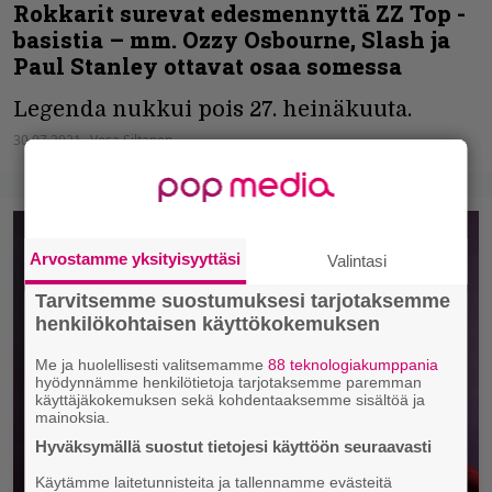
Rokkarit surevat edesmennyttä ZZ Top -
basistia – mm. Ozzy Osbourne, Slash ja
Paul Stanley ottavat osaa somessa
Legenda nukkui pois 27. heinäkuuta.
30.07.2021
Vesa Siltanen
Arvostamme yksityisyyttäsi
Valintasi
Tarvitsemme suostumuksesi tarjotaksemme
henkilökohtaisen käyttökokemuksen
Me ja huolellisesti valitsemamme
88 teknologiakumppania
hyödynnämme henkilötietoja tarjotaksemme paremman
käyttäjäkokemuksen sekä kohdentaaksemme sisältöä ja
mainoksia.
Hyväksymällä suostut tietojesi käyttöön seuraavasti
Käytämme laitetunnisteita ja tallennamme evästeitä