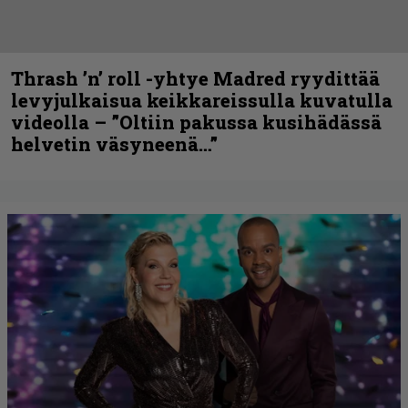
Thrash ’n’ roll -yhtye Madred ryydittää
levyjulkaisua keikkareissulla kuvatulla
videolla – ”Oltiin pakussa kusihädässä
helvetin väsyneenä…”