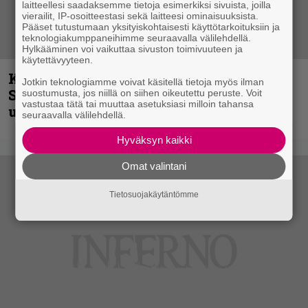
laitteellesi saadaksemme tietoja esimerkiksi sivuista, joilla
vierailit, IP-osoitteestasi sekä laitteesi ominaisuuksista.
Pääset tutustumaan yksityiskohtaisesti käyttötarkoituksiin ja
teknologiakumppaneihimme seuraavalla välilehdellä.
Hylkääminen voi vaikuttaa sivuston toimivuuteen ja
käytettävyyteen.
Kunnianosoitus hyiselle Pohjolalle –
Jotkin teknologiamme voivat käsitellä tietoja myös ilman
Shining hyppäsi keskelle kinoksia
suostumusta, jos niillä on siihen oikeutettu peruste. Voit
vastustaa tätä tai muuttaa asetuksiasi milloin tahansa
uudella videollaan
seuraavalla välilehdellä.
Hyväksyn kaikki
Omat valintani
Tietosuojakäytäntömme