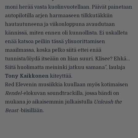
moni herää vasta kuolinvuotellaan. Päivät painetaan
autopilotilla arjen harmaaseen tilkkutäkkiin
hautautuneena ja viikonloppuna avaudutaan
kännissä, miten ennen oli kunnollista. Ei uskalleta
enää katsoa peiliin tässä ylisuorittamisen
maailmassa, koska pelko siitä ettei enää
tunnista/löydä itseään on liian suuri. Klisee? Ehkä…
Siitä huolimatta meininki jatkuu samana”, laulaja
Tony Kaikkonen
kiteyttää.
Red Elevenin musiikkia kuullaan myös kotimaisen
Rendel
-elokuvan soundtrackilla, jossa bändi on
mukana jo aikaisemmin julkaistulla
Unleash the
Beast
-biisillään.