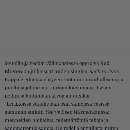
Metallin ja rockin välimaastossa operoiva
Red
Eleven
on julkaissut uuden singlen
Back In Time
.
Kappale edustaa yhtyeen tuotannon rauhallisempaa
puolta ja johdattaa kuulijan katsomaan itseään
peiliin ja laittamaan arvojaan uusiksi.
”Lyriikoissa sukelletaan osin samoissa vesissä
aiemman sinkun
You’ve Been Warned
kanssa:
menneiden haikailua, tekemättömiä tekoja ja
sanomattomia sanoja. On todella surullista, miten