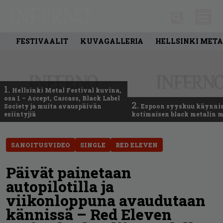
FESTIVAALIT
KUVAGALLERIA
HELLSINKI META
1.
Hellsinki Metal Festival kuvina,
osa 1 – Accept, Carcass, Black Label
2.
Society ja muita avauspäivän
Espoon syyskuu käynni
esiintyjiä
kotimaisen black metalin m
SANOITUSVIDEO
SINGLE
RED ELEVEN
Päivät painetaan
autopilotilla ja
viikonloppuna avaudutaan
kännissä – Red Eleven