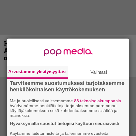
Hellsinki Metal Festival kuvina, osa 1 –
Accept, Carcass, Black Label Society ja
muita avauspäivän esiintyjiä
Arvostamme yksityisyyttäsi
Valintasi
Tarvitsemme suostumuksesi tarjotaksemme
henkilökohtaisen käyttökokemuksen
Me ja huolellisesti valitsemamme
88 teknologiakumppania
hyödynnämme henkilötietoja tarjotaksemme paremman
käyttäjäkokemuksen sekä kohdentaaksemme sisältöä ja
mainoksia.
Hyväksymällä suostut tietojesi käyttöön seuraavasti
Käytämme laitetunnisteita ja tallennamme evästeitä