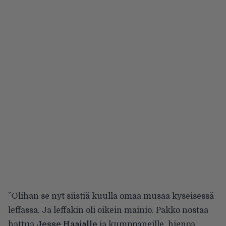
”Olihan se nyt siistiä kuulla omaa musaa kyseisessä
leffassa. Ja leffakin oli oikein mainio. Pakko nostaa
hattua
Jesse Haajalle
ja kumppaneille, hienoa