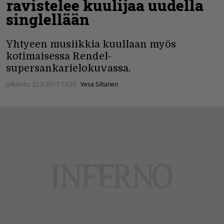
ravistelee kuulijaa uudella
singlellään
Yhtyeen musiikkia kuullaan myös
kotimaisessa Rendel-
supersankarielokuvassa.
Julkaistu:
22.9.2017 13:35
Vesa Siltanen