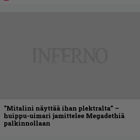
”Mitalini näyttää ihan plektralta” –
huippu-uimari jamittelee Megadethiä
palkinnollaan