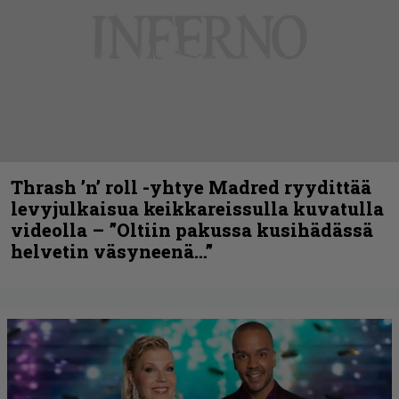
Thrash ’n’ roll -yhtye Madred ryydittää
levyjulkaisua keikkareissulla kuvatulla
videolla – ”Oltiin pakussa kusihädässä
helvetin väsyneenä…”