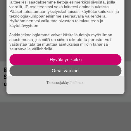
laitteellesi saadaksemme tietoja esimerkiksi sivuista, joilla
vierailit, IP-osoitteestasi sekä laitteesi ominaisuuksista.
Pääset tutustumaan yksityiskohtaisesti käyttötarkoituksiin ja
teknologiakumppaneihimme seuraavalla välilehdellä.
Hylkääminen voi vaikuttaa sivuston toimivuuteen ja
käytettävyyteen.
Jotkin teknologiamme voivat käsitellä tietoja myös ilman
suostumusta, jos niillä on siihen oikeutettu peruste. Voit
vastustaa tätä tai muuttaa asetuksiasi milloin tahansa
seuraavalla välilehdellä.
Hyväksyn kaikki
Kunnianosoitus hyiselle Pohjolalle –
Omat valintani
Shining hyppäsi keskelle kinoksia
uudella videollaan
Tietosuojakäytäntömme