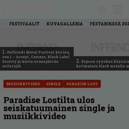
FESTIVAALIT
KUVAGALLERIA
FESTARIKESÄ 20
1.
Hellsinki Metal Festival kuvina,
osa 1 – Accept, Carcass, Black Label
2.
Society ja muita avauspäivän
Espoon syyskuu käynni
esiintyjiä
kotimaisen black metalin m
MUSIIKKIVIDEO
SINGLE
PARADISE LOST
Paradise Lostilta ulos
seiskatuumainen single ja
musiikkivideo