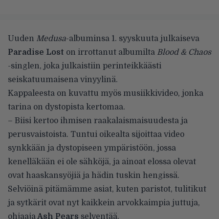
Uuden
Medusa
-albuminsa 1. syyskuuta julkaiseva
Paradise Lost
on irrottanut albumilta
Blood & Chaos
-singlen, joka julkaistiin perinteikkäästi
seiskatuumaisena vinyylinä.
Kappaleesta on kuvattu myös musiikkivideo, jonka
tarina on dystopista kertomaa.
– Biisi kertoo ihmisen raakalaismaisuudesta ja
perusvaistoista. Tuntui oikealta sijoittaa video
synkkään ja dystopiseen ympäristöön, jossa
kenelläkään ei ole sähköjä, ja ainoat elossa olevat
ovat haaskansyöjiä ja hädin tuskin hengissä.
Selviöinä pitämämme asiat, kuten paristot, tulitikut
ja sytkärit ovat nyt kaikkein arvokkaimpia juttuja,
ohjaaja
Ash Pears
selventää.