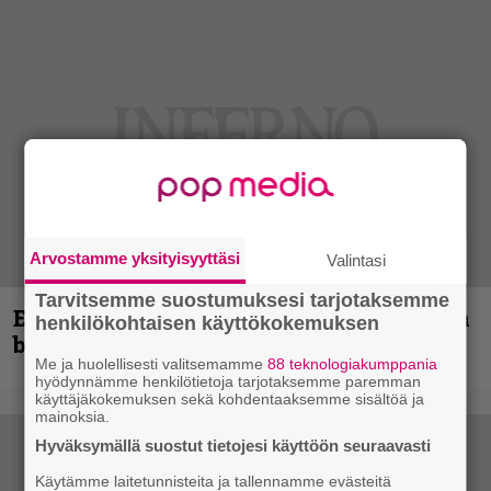
Arvostamme yksityisyyttäsi
Valintasi
Tarvitsemme suostumuksesi tarjotaksemme
Espoon syyskuu käynnistyy kotimaisen
henkilökohtaisen käyttökokemuksen
black metalin merkeissä
Me ja huolellisesti valitsemamme
88 teknologiakumppania
hyödynnämme henkilötietoja tarjotaksemme paremman
käyttäjäkokemuksen sekä kohdentaaksemme sisältöä ja
mainoksia.
Hyväksymällä suostut tietojesi käyttöön seuraavasti
Käytämme laitetunnisteita ja tallennamme evästeitä