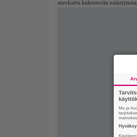
merkattu kalenteriin esiintymisi
Ar
Tarvit
käytt
Me ja huo
tarjotak
mainoksi
Hyväksym
Käytämme 