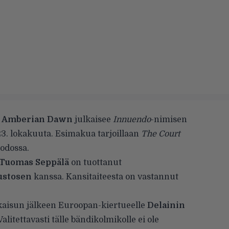
a
Amberian Dawn
julkaisee
Innuendo
-nimisen
3. lokakuuta. Esimakua tarjoillaan
The Court
odossa.
Tuomas Seppälä
on tuottanut
ustosen
kanssa. Kansitaiteesta on vastannut
kaisun jälkeen Euroopan-kiertueelle
Delainin
alitettavasti tälle bändikolmikolle ei ole