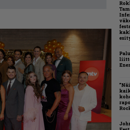
Rok
Tamp
Infe
väk
fest
kak
esit
Pal
liit
Ene
”Näi
kaik
kohd
rapo
Rock
Joh
Fest