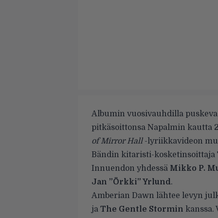
Albumin vuosivauhdilla puskev
pitkäsoittonsa Napalmin kautta 2
of Mirror Hall
-lyriikkavideon mu
Bändin kitaristi-kosketinsoittaja
Innuendon yhdessä
Mikko P. M
Jan ”Örkki” Yrlund
.
Amberian Dawn lähtee levyn jul
ja
The Gentle Stormin
kanssa. V