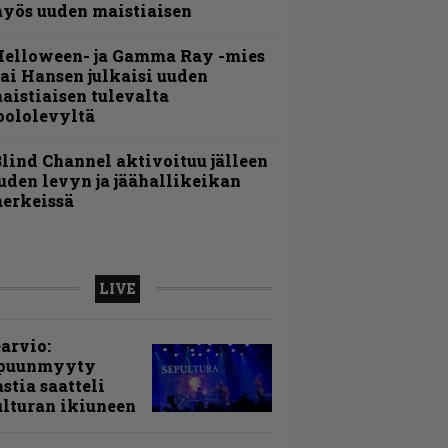
yös uuden maistiaisen
Helloween- ja Gamma Ray -mies
ai Hansen julkaisi uuden
aistiaisen tulevalta
oololevyltä
lind Channel aktivoituu jälleen
uden levyn ja jäähallikeikan
erkeissä
LIVE
arvio:
puunmyyty
stia saatteli
lturan ikiuneen