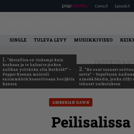
Como.fi
Episodi.fi
ETUSIVU
UUTISET
LEVY
SINGLE
TULEVA LEVY
MUSIIKKIVIDEO
KEIK
1.
”Metallica on tiukempi kuin
koskaan ja te haluatte jonkun
2.
nulikan yrittävän olla Hetfield?” –
”He ovat tuoneet soittoo
Pepper Keenan muisteli
uutta” – Sepulturan Andreas
ensimmäistä koesoittoaan hevijätin
nimeää bändin, jonka riffit
kanssa
tehneet vaikutuksen
AMBERIAN DAWN
Peilisalis