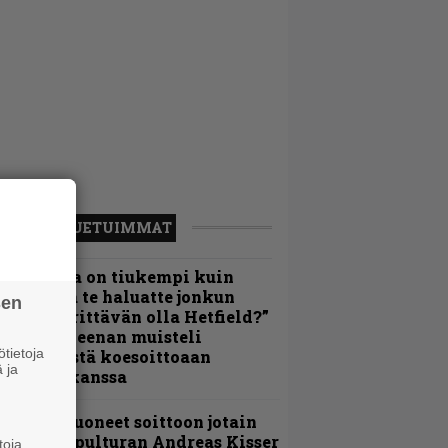
LUETUIMMAT
Metallica on tiukempi kuin
oskaan ja te haluatte jonkun
sen
ulikan yrittävän olla Hetfield?”
 Pepper Keenan muisteli
tietoja
nsimmäistä koesoittoaan
 ja
evijätin kanssa
He ovat tuoneet soittoon jotain
utta” – Sepulturan Andreas Kisser
toja