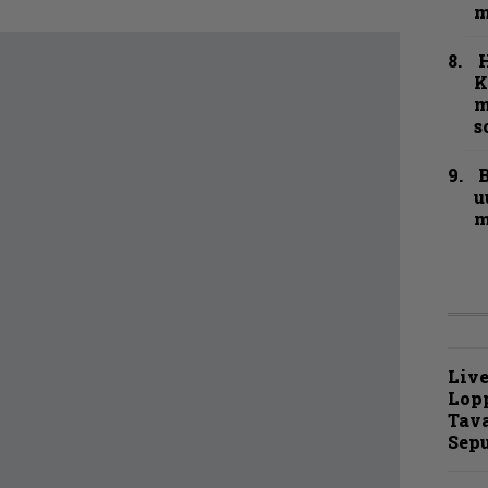
m
K
m
s
B
u
m
Live
Lop
Tava
Sepu