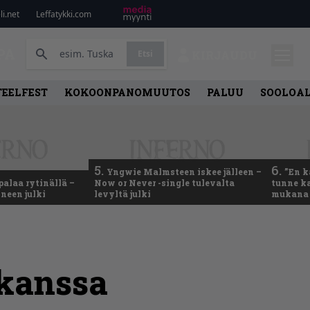
i.net
Leffatykki.com
PA
Etsi
KIRJAUDU
TEELFEST
KOKOONPANOMUUTOS
PALUU
SOOLOA
5.
6.
Yngwie Malmsteen iskee jälleen –
”En k
palaa rytinällä –
Now or Never -single tulevalta
tunne ka
neen julki
levyltä julki
mukana 
 kanssa