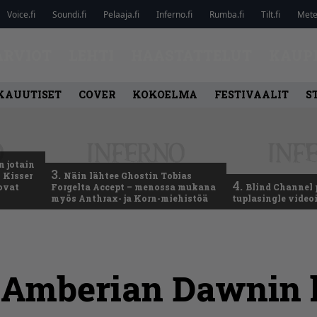
Voice.fi
Soundi.fi
Pelaaja.fi
Inferno.fi
Rumba.fi
Tilt.fi
Metel
ARVIOT
LEHTI
HAASTATTELUT
KAUP
KAUUTISET
COVER
KOKOELMA
FESTIVAALIT
S
n jotain
3.
 Kisser
Näin lähtee Ghostin Tobias
4.
 ovat
Forgelta Accept – menossa mukana
Blind Channel 
myös Anthrax- ja Korn-miehistöä
tuplasingle videoi
sa Amberian Dawnin