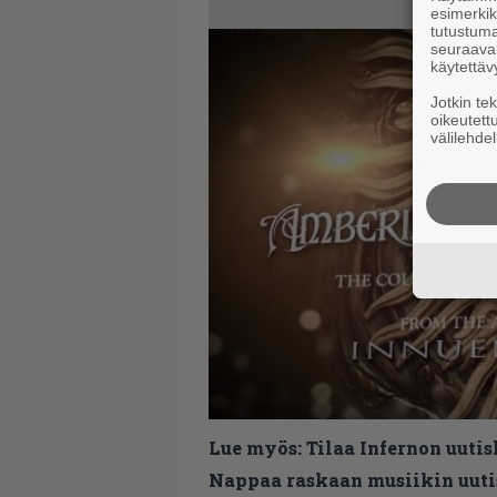
esimerkiks
tutustuma
seuraaval
käytettäv
Jotkin te
oikeutett
välilehdel
Lue myös:
Tilaa Infernon uutis
Nappaa raskaan musiikin uutis