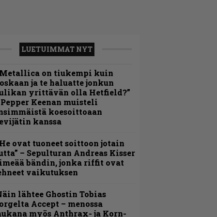
LUETUIMMAT NYT
Metallica on tiukempi kuin
oskaan ja te haluatte jonkun
ulikan yrittävän olla Hetfield?”
 Pepper Keenan muisteli
nsimmäistä koesoittoaan
evijätin kanssa
He ovat tuoneet soittoon jotain
utta” – Sepulturan Andreas Kisser
imeää bändin, jonka riffit ovat
ehneet vaikutuksen
äin lähtee Ghostin Tobias
orgelta Accept – menossa
ukana myös Anthrax- ja Korn-