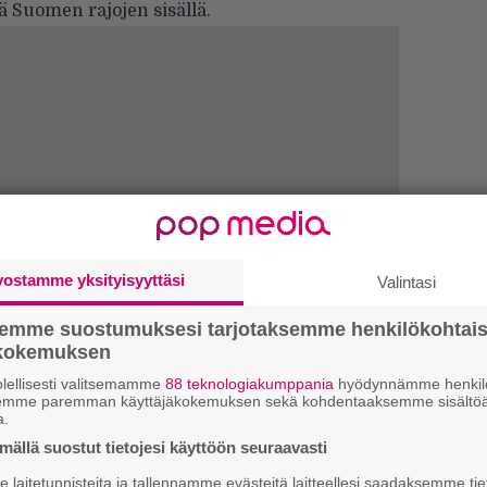
ä Suomen rajojen sisällä.
vostamme yksityisyyttäsi
Valintasi
”
k
semme suostumuksesi tarjotaksemme henkilökohtai
n
ökokemuksen
–
lellisesti valitsemamme
88 teknologiakumppania
hyödynnämme henkilö
e
semme paremman käyttäjäkokemuksen sekä kohdentaaksemme sisältöä
h
a.
ällä suostut tietojesi käyttöön seuraavasti
”
u
laitetunnisteita ja tallennamme evästeitä laitteellesi saadaksemme tie