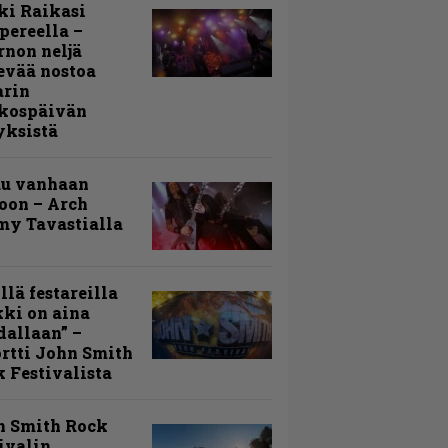
ki Raikasi
ereella –
rnon neljä
evää nostoa
arin
kospäivän
yksistä
uu vanhaan
toon – Arch
my Tavastialla
llä festareilla
ki on aina
allaan” –
rtti John Smith
 Festivalista
n Smith Rock
ivalin