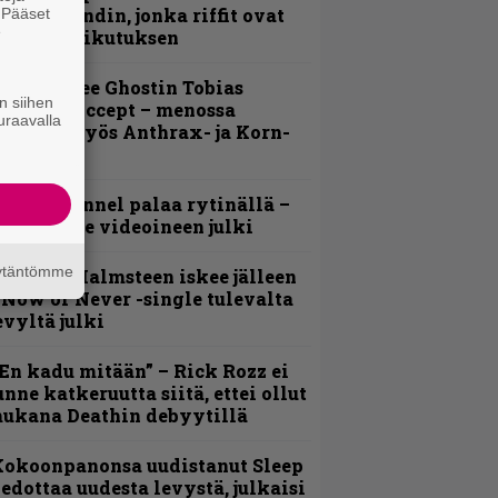
imeää bändin, jonka riffit ovat
. Pääset
e
ehneet vaikutuksen
äin lähtee Ghostin Tobias
n siihen
orgelta Accept – menossa
uraavalla
ukana myös Anthrax- ja Korn-
iehistöä
lind Channel palaa rytinällä –
uplasingle videoineen julki
äytäntömme
ngwie Malmsteen iskee jälleen
 Now or Never -single tulevalta
evyltä julki
En kadu mitään” – Rick Rozz ei
unne katkeruutta siitä, ettei ollut
ukana Deathin debyytillä
Kokoonpanonsa uudistanut Sleep
iedottaa uudesta levystä, julkaisi