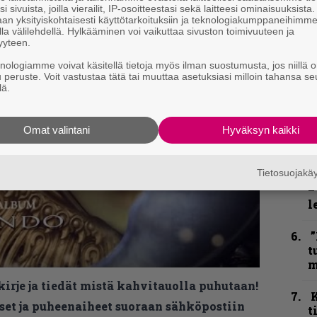
n
i sivuista, joilla vierailit, IP-osoitteestasi sekä laitteesi ominaisuuksista
an yksityiskohtaisesti käyttötarkoituksiin ja teknologiakumppaneihimm
t
la välilehdellä. Hylkääminen voi vaikuttaa sivuston toimivuuteen ja
yyteen.
N
knologiamme voivat käsitellä tietoja myös ilman suostumusta, jos niillä o
F
u peruste. Voit vastustaa tätä tai muuttaa asetuksiasi milloin tahansa se
m
lä.
m
B
Omat valintani
Hyväksyn kaikki
t
Tietosuojak
Y
–
l
”
t
m
kirje ja tiedät mistä kahvitauolla puhutaan!
et ja puheenaiheet suoraan sähköpostiin
t