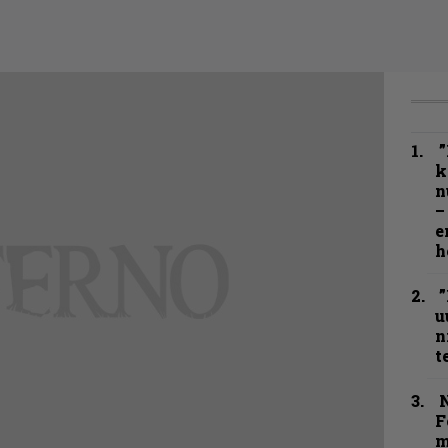
”
k
n
–
e
h
”
u
n
t
N
F
m