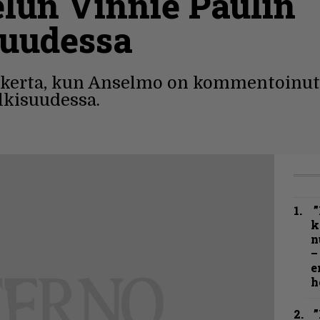
elun Vinnie Paulin
suudessa
erta, kun Anselmo on kommentoinut 
lkisuudessa.
”
k
n
–
e
h
”