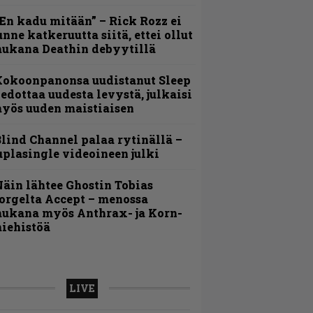
En kadu mitään” – Rick Rozz ei
unne katkeruutta siitä, ettei ollut
ukana Deathin debyytillä
Kokoonpanonsa uudistanut Sleep
iedottaa uudesta levystä, julkaisi
yös uuden maistiaisen
lind Channel palaa rytinällä –
uplasingle videoineen julki
äin lähtee Ghostin Tobias
orgelta Accept – menossa
ukana myös Anthrax- ja Korn-
iehistöä
LIVE