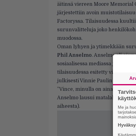
äitinsä viereen Moore Memorial G
järjestettiin avoin muistotilais
Factoryssa. Tilaisuudessa kuultii
surunvalitteluja joko henkilökoht
muodossa.
Oman lyhyen ja ytimekkään suru
Phil Anselmo
. Anselmo oli aie
sosiaalisessa mediassa julkaistull
tilaisuudessa esitetty video ol
Ar
julkisesti Vinnie Paulin menehty
”Vince, minulla on aina sydämess
Tarvit
Anselmo lausui matalalla äänellä
käytt
aiheesta).
Me ja huo
tarjotak
mainoksi
Hyväksym
Käytämme 