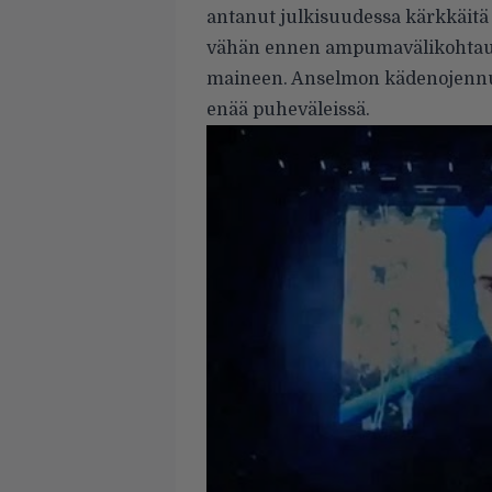
antanut julkisuudessa kärkkäitä 
vähän ennen ampumavälikohtaus
maineen. Anselmon kädenojennusy
enää puheväleissä.