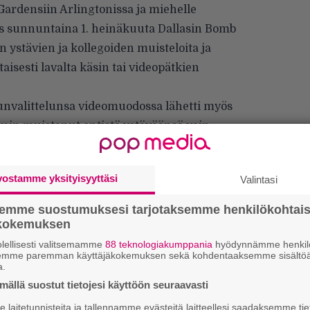
ardensiin Arlingtonissa ja miehelle
uus sunnuntaina 1. heinäkuuta Dallasin Bomb
n ystävien ja kollegoiden muisteloita ja
aisesti lavalta käsin tai videopätkien
nvalittelunsa videomuodossa lähetti myös
mmin muistanut entistä ystäväänsä vain
a kuvalla palavasta kynttilästä, joten
i ensimmäinen kerta, kun Anselmo kommentoi
vostamme yksityisyyttäsi
Valintasi
mistä.
äni rakkautta sinulle. Lepää rauhassa”,
semme suostumuksesi tarjotaksemme henkilökohtai
än lyhyessä videossa (alla Rock Feedin video
ökokemuksen
lellisesti valitsemamme
88 teknologiakumppania
hyödynnämme henkilö
semme paremman käyttäjäkokemuksen sekä kohdentaaksemme sisältöä
a.
ällä suostut tietojesi käyttöön seuraavasti
”
k
laitetunnisteita ja tallennamme evästeitä laitteellesi saadaksemme tie