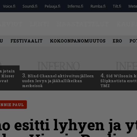
Voice.fi
Soundi.fi
Pelaaja.fi
Inferno.fi
Rumba.fi
Tilt.fi
Metel
ARVIOT
LEHTI
HAASTATTELUT
KAUP
U
FESTIVAALIT
KOKOONPANOMUUTOS
ERO
PO
n jotain
3.
4.
 Kisser
Blind Channel aktivoituu jälleen
Sid Wilsonin 
 ovat
uuden levyn ja jäähallikeikan
Slipknotista erot
merkeissä
TMZ
INNIE PAUL
o esitti lyhyen ja