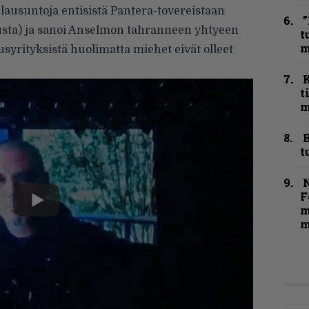
lausuntoja entisistä Pantera-tovereistaan
”
ta) ja sanoi Anselmon
tahranneen
yhtyeen
t
m
rityksistä huolimatta miehet eivät olleet
t
m
B
t
N
F
m
m