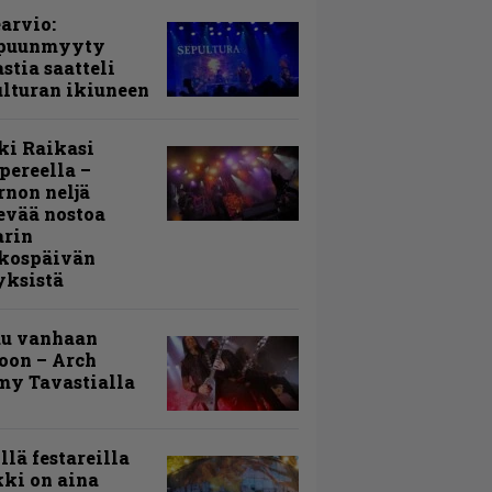
arvio:
puunmyyty
stia saatteli
lturan ikiuneen
ki Raikasi
ereella –
rnon neljä
evää nostoa
arin
kospäivän
yksistä
uu vanhaan
toon – Arch
my Tavastialla
llä festareilla
ki on aina