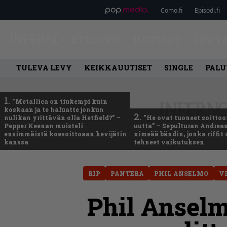
Como.fi
Episodi.fi
ETUSIVU
UUTISET
LEVY
TULEVA LEVY
KEIKKAUUTISET
SINGLE
PALU
1.
”Metallica on tiukempi kuin
koskaan ja te haluatte jonkun
2.
nulikan yrittävän olla Hetfield?” –
”He ovat tuoneet soittoo
Pepper Keenan muisteli
uutta” – Sepulturan Andreas
ensimmäistä koesoittoaan hevijätin
nimeää bändin, jonka riffit
kanssa
tehneet vaikutuksen
RIP
PANTERA
PHIL ANSELMO
V
Phil Anselm