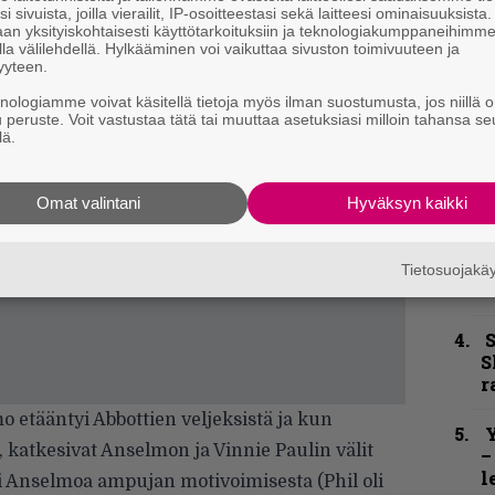
n
i sivuista, joilla vierailit, IP-osoitteestasi sekä laitteesi ominaisuuksista
an yksityiskohtaisesti käyttötarkoituksiin ja teknologiakumppaneihimm
–
la välilehdellä. Hylkääminen voi vaikuttaa sivuston toimivuuteen ja
e
yyteen.
h
knologiamme voivat käsitellä tietoja myös ilman suostumusta, jos niillä o
u peruste. Voit vastustaa tätä tai muuttaa asetuksiasi milloin tahansa se
”
lä.
u
n
t
Omat valintani
Hyväksyn kaikki
B
u
Tietosuojak
m
S
S
r
o etääntyi Abbottien veljeksistä ja kun
Y
katkesivat Anselmon ja Vinnie Paulin välit
–
l
i Anselmoa ampujan motivoimisesta (Phil oli