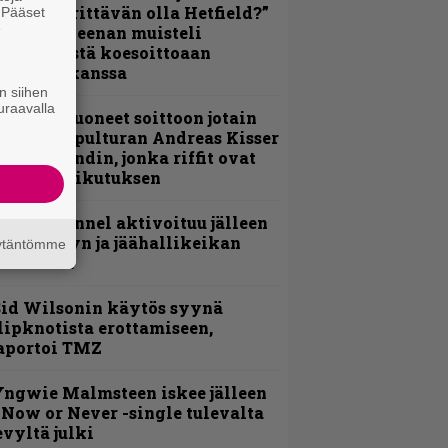
ulikan yrittävän olla Hetfield?”
. Pääset
e
 Pepper Keenan muisteli
nsimmäistä koesoittoaan
evijätin kanssa
n siihen
uraavalla
He ovat tuoneet soittoon jotain
utta” – Sepulturan Andreas Kisser
imeää bändin, jonka riffit ovat
ehneet vaikutuksen
lind Channel aktivoituu jälleen
uden levyn ja jäähallikeikan
äytäntömme
erkeissä
id Wilsonin käytös syynä
lipknotista erottamiseen,
aportoi TMZ
ngwie Malmsteen iskee jälleen
 Now or Never -single tulevalta
evyltä julki