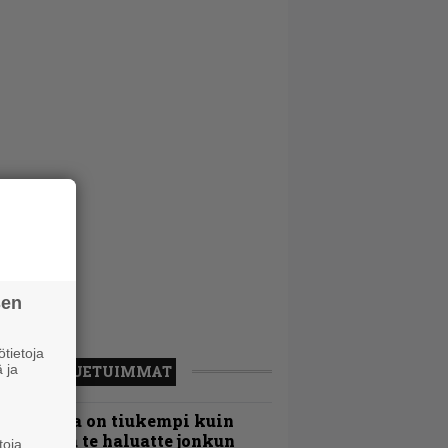
sen
tietoja
 ja
LUETUIMMAT
Metallica on tiukempi kuin
oskaan ja te haluatte jonkun
toja