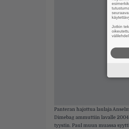
esimerkiks
tutustuma
seuraaval
käytettäv
Jotkin te
oikeutett
välilehdel
Panteran hajottua laulaja Anselm
Dimebag ammuttiin lavalle 2004, 
tyystin. Paul muun muassa syytt