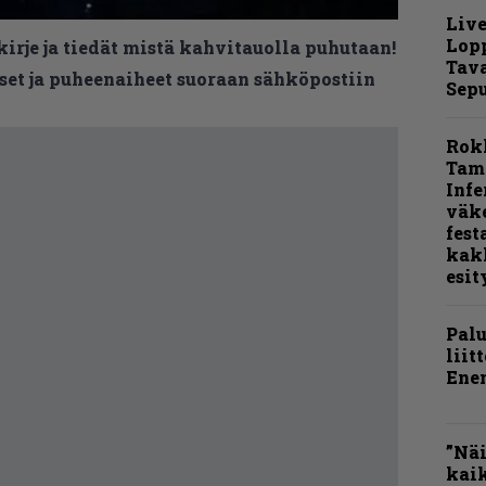
Live
Lop
kirje ja tiedät mistä kahvitauolla puhutaan!
Tava
et ja puheenaiheet suoraan sähköpostiin
Sepu
Rok
Tamp
Infe
väk
fest
kak
esit
Pal
liit
Ene
”Näi
kaik