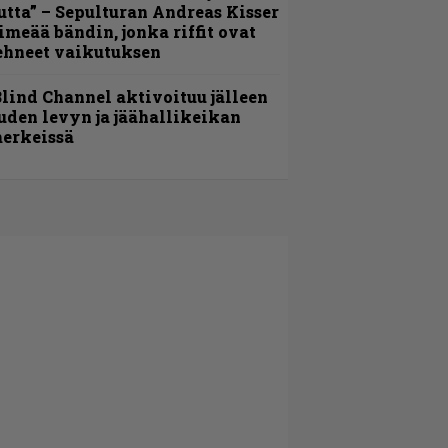
utta” – Sepulturan Andreas Kisser
imeää bändin, jonka riffit ovat
ehneet vaikutuksen
lind Channel aktivoituu jälleen
uden levyn ja jäähallikeikan
erkeissä