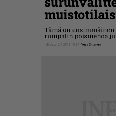
surunvalitt
muistotilai
Tämä on ensimmäinen k
rumpalin poismenoa ju
Julkaistu:
2.7.2018 10:37
Vesa Siltanen