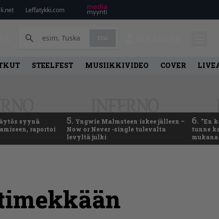
i.net
Leffatykki.com
PA
Etsi
KIRJAUDU
TKUT
STEELFEST
MUSIIKKIVIDEO
COVER
LIVE
5.
6.
käytös syynä
Yngwie Malmsteen iskee jälleen –
”En k
tamiseen, raportoi
Now or Never -single tulevalta
tunne ka
levyltä julki
mukana 
 ytimekkään