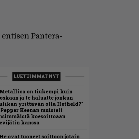
entisen Pantera-
LUETUIMMAT NYT
Metallica on tiukempi kuin
oskaan ja te haluatte jonkun
ulikan yrittävän olla Hetfield?”
 Pepper Keenan muisteli
nsimmäistä koesoittoaan
evijätin kanssa
He ovat tuoneet soittoon jotain