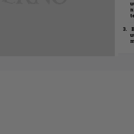
u
n
t
B
u
m