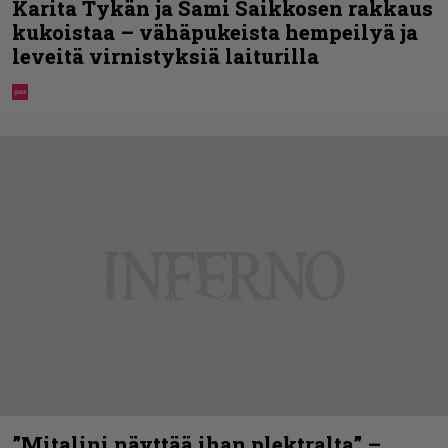
Karita Tykän ja Sami Saikkosen rakkaus
kukoistaa – vähäpukeista hempeilyä ja
leveitä virnistyksiä laiturilla
”Mitalini näyttää ihan plektralta” –