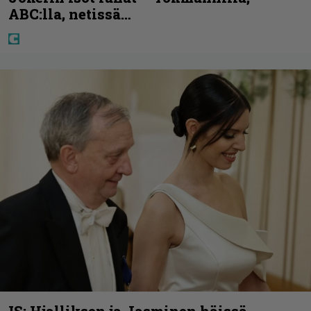
ABC:lla, netissä…
IS: Hjalliksen ja Jasminen häissä