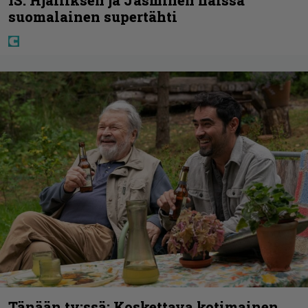
suomalainen supertähti
Tänään tv:ssä: Koskettava kotimainen