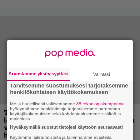
Arvostamme yksityisyyttäsi
Valintasi
Tarvitsemme suostumuksesi tarjotaksemme
henkilökohtaisen käyttökokemuksen
Me ja huolellisesti valitsemamme
88 teknologiakumppania
hyödynnämme henkilötietoja tarjotaksemme paremman
Thrash ’n’ roll -yhtye Madred ryydittää
käyttäjäkokemuksen sekä kohdentaaksemme sisältöä ja
levyjulkaisua keikkareissulla kuvatulla
mainoksia.
videolla – ”Oltiin pakussa kusihädässä
Hyväksymällä suostut tietojesi käyttöön seuraavasti
helvetin väsyneenä…”
Käytämme laitetunnisteita ja tallennamme evästeitä