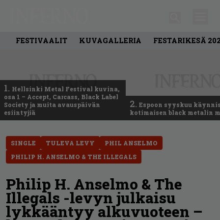
FESTIVAALIT
KUVAGALLERIA
FESTARIKESÄ 20
1.
Hellsinki Metal Festival kuvina,
osa 1 – Accept, Carcass, Black Label
2.
Society ja muita avauspäivän
Espoon syyskuu käynni
esiintyjiä
kotimaisen black metalin m
SINGLE
TULEVA LEVY
PHIL ANSELMO
PHILIP H. ANSELMO & THE ILLEGALS
Philip H. Anselmo & The
Illegals -levyn julkaisu
lykkääntyy alkuvuoteen –