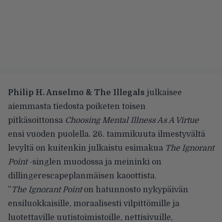
Philip H. Anselmo & The Illegals
julkaisee
aiemmasta tiedosta
poiketen toisen
pitkäsoittonsa
Choosing Mental Illness As A Virtue
ensi vuoden puolella. 26. tammikuuta ilmestyvältä
levyltä on kuitenkin julkaistu esimakua
The Ignorant
Point
-singlen muodossa ja meininki on
dillingerescapeplanmäisen kaoottista.
”
The Ignorant Point
on hatunnosto nykypäivän
ensiluokkaisille, moraalisesti vilpittömille ja
luotettaville uutistoimistoille, nettisivuille,