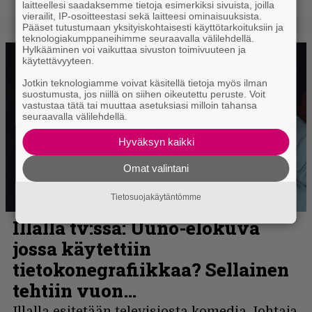
laitteellesi saadaksemme tietoja esimerkiksi sivuista, joilla
vierailit, IP-osoitteestasi sekä laitteesi ominaisuuksista.
Pääset tutustumaan yksityiskohtaisesti käyttötarkoituksiin ja
teknologiakumppaneihimme seuraavalla välilehdellä.
Hylkääminen voi vaikuttaa sivuston toimivuuteen ja
käytettävyyteen.
Jotkin teknologiamme voivat käsitellä tietoja myös ilman
suostumusta, jos niillä on siihen oikeutettu peruste. Voit
vastustaa tätä tai muuttaa asetuksiasi milloin tahansa
seuraavalla välilehdellä.
Hyväksyn kaikki
Omat valintani
Tietosuojakäytäntömme