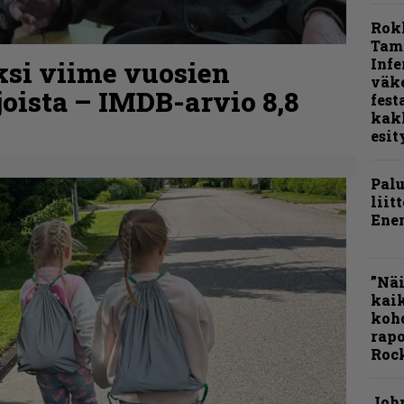
Rok
Tamp
Infe
ksi viime vuosien
väk
joista – IMDB-arvio 8,8
fest
kak
esit
Pal
liit
Ene
”Näi
kaik
kohd
rapo
Rock
Joh