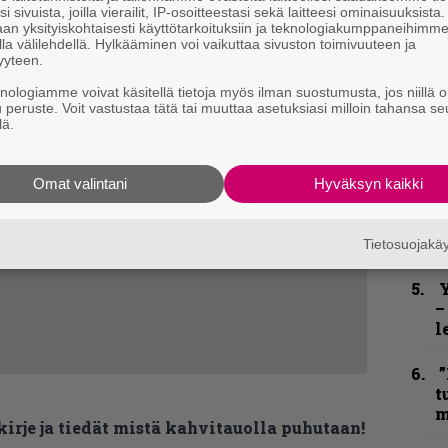
”
i sivuista, joilla vierailit, IP-osoitteestasi sekä laitteesi ominaisuuksista
an yksityiskohtaisesti käyttötarkoituksiin ja teknologiakumppaneihimm
u
la välilehdellä. Hylkääminen voi vaikuttaa sivuston toimivuuteen ja
n
yyteen.
t
knologiamme voivat käsitellä tietoja myös ilman suostumusta, jos niillä o
u peruste. Voit vastustaa tätä tai muuttaa asetuksiasi milloin tahansa se
B
lä.
u
m
Omat valintani
Hyväksyn kaikki
S
S
r
Tietosuojak
Y
–
l
”
t
m
kirje ja tiedät mistä kahvitauolla puhutaan!