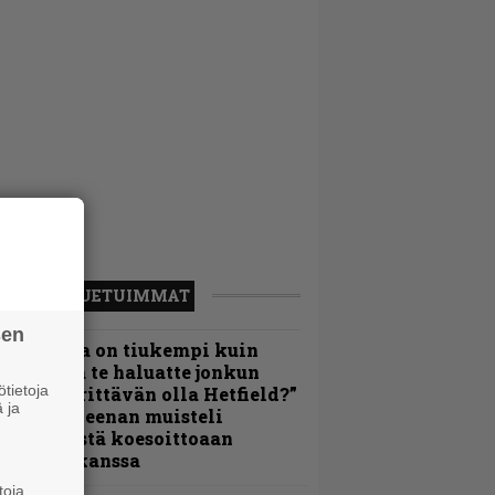
LUETUIMMAT
sen
Metallica on tiukempi kuin
oskaan ja te haluatte jonkun
tietoja
ulikan yrittävän olla Hetfield?”
 ja
 Pepper Keenan muisteli
nsimmäistä koesoittoaan
evijätin kanssa
toja