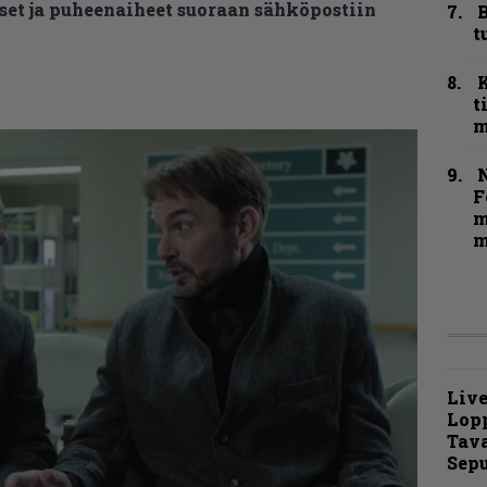
et ja puheenaiheet suoraan sähköpostiin
B
t
t
m
N
F
m
m
Live
Lop
Tava
Sepu