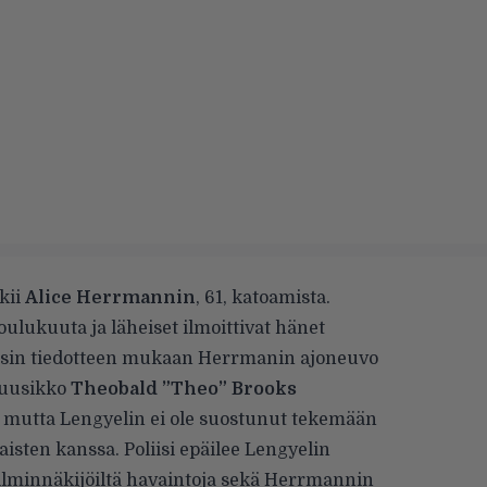
kii
Alice Herrmannin
, 61, katoamista.
ulukuuta ja läheiset ilmoittivat hänet
iisin tiedotteen mukaan Herrmanin ajoneuvo
muusikko
Theobald ”Theo” Brooks
, mutta Lengyelin ei ole suostunut tekemään
isten kanssa. Poliisi epäilee Lengyelin
silminnäkijöiltä havaintoja sekä Herrmannin