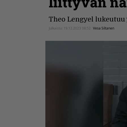
liittyvän n
Theo Lengyel lukeutuu 
Julkaistu:
19.12.2023 08:52
Vesa Siltanen