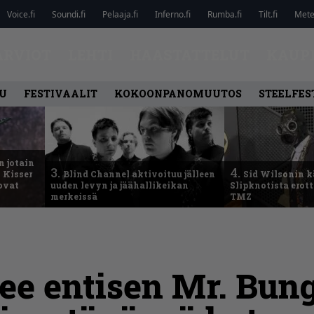
Voice.fi
Soundi.fi
Pelaaja.fi
Inferno.fi
Rumba.fi
Tilt.fi
Metel
ARVIOT
LEHTI
HAASTATTELUT
KAUP
U
FESTIVAALIT
KOKOONPANOMUUTOS
STEELFES
n jotain
3.
4.
 Kisser
Blind Channel aktivoituu jälleen
Sid Wilsonin 
 ovat
uuden levyn ja jäähallikeikan
Slipknotista erot
merkeissä
TMZ
lee entisen Mr. Bun