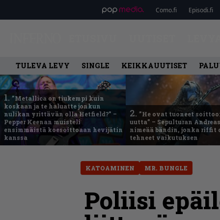
Como.fi
Episodi.fi
ETUSIVU
UUTISET
LEVY
TULEVA LEVY
SINGLE
KEIKKAUUTISET
PALU
1.
”Metallica on tiukempi kuin
koskaan ja te haluatte jonkun
2.
nulikan yrittävän olla Hetfield?” –
”He ovat tuoneet soittoo
Pepper Keenan muisteli
uutta” – Sepulturan Andreas
ensimmäistä koesoittoaan hevijätin
nimeää bändin, jonka riffit
kanssa
tehneet vaikutuksen
KATOAMINEN
MR. BUNGLE
Poliisi epäi