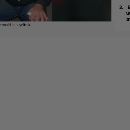
B
u
m
heobald Lengyelistä.