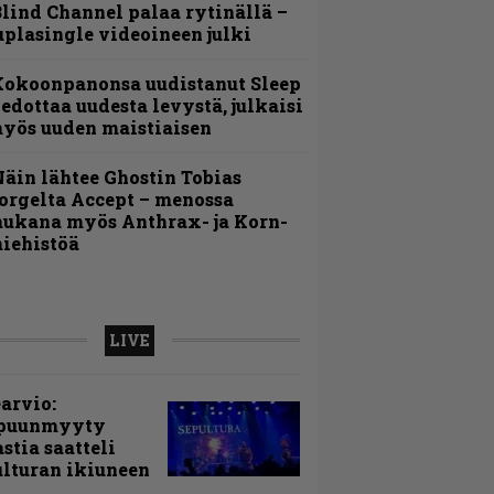
lind Channel palaa rytinällä –
uplasingle videoineen julki
Kokoonpanonsa uudistanut Sleep
iedottaa uudesta levystä, julkaisi
yös uuden maistiaisen
äin lähtee Ghostin Tobias
orgelta Accept – menossa
ukana myös Anthrax- ja Korn-
iehistöä
LIVE
arvio:
puunmyyty
stia saatteli
lturan ikiuneen