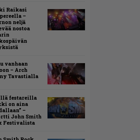
ki Raikasi
ereella –
rnon neljä
evää nostoa
arin
kospäivän
yksistä
uu vanhaan
toon – Arch
my Tavastialla
llä festareilla
ki on aina
allaan” –
rtti John Smith
 Festivalista
n Smith Rock