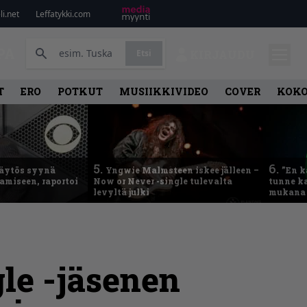
i.net
Leffatykki.com
PA
Etsi
KIRJAUDU
T
ERO
POTKUT
MUSIIKKIVIDEO
COVER
KOK
5.
6.
käytös syynä
Yngwie Malmsteen iskee jälleen –
”En k
tamiseen, raportoi
Now or Never -single tulevalta
tunne ka
levyltä julki
mukana 
gle -jäsenen