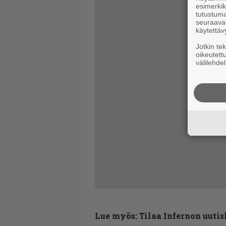
esimerkiks
tutustuma
seuraaval
käytettäv
Jotkin te
oikeutett
välilehdel
Lue myös:
Tilaa Infernon uutis