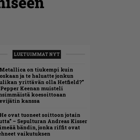
miseen
LUETUIMMAT NYT
Metallica on tiukempi kuin
oskaan ja te haluatte jonkun
ulikan yrittävän olla Hetfield?”
 Pepper Keenan muisteli
nsimmäistä koesoittoaan
evijätin kanssa
He ovat tuoneet soittoon jotain
utta” – Sepulturan Andreas Kisser
imeää bändin, jonka riffit ovat
ehneet vaikutuksen