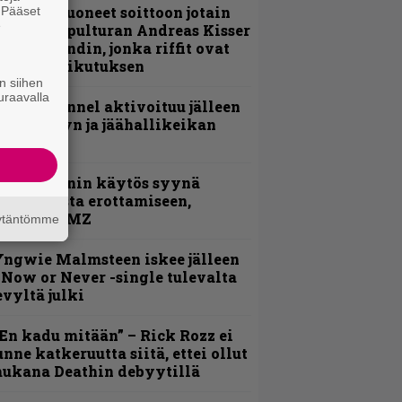
He ovat tuoneet soittoon jotain
. Pääset
e
utta” – Sepulturan Andreas Kisser
imeää bändin, jonka riffit ovat
ehneet vaikutuksen
n siihen
uraavalla
lind Channel aktivoituu jälleen
uden levyn ja jäähallikeikan
erkeissä
id Wilsonin käytös syynä
lipknotista erottamiseen,
aportoi TMZ
äytäntömme
ngwie Malmsteen iskee jälleen
 Now or Never -single tulevalta
evyltä julki
En kadu mitään” – Rick Rozz ei
unne katkeruutta siitä, ettei ollut
ukana Deathin debyytillä