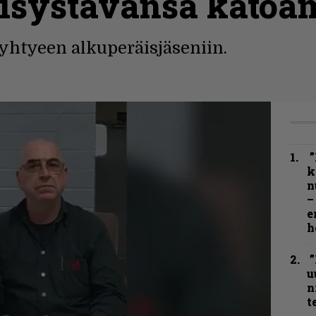
aisystävänsä katoa
yhtyeen alkuperäisjäseniin.
”
k
n
–
e
h
”
u
n
t