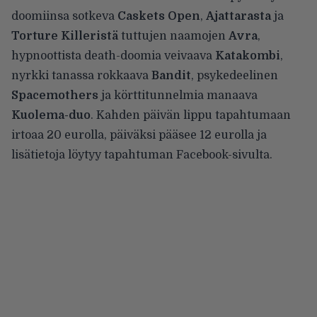
doomiinsa sotkeva
Caskets Open
,
Ajattarasta
ja
Torture Killeristä
tuttujen naamojen
Avra
,
hypnoottista death-doomia veivaava
Katakombi
,
nyrkki tanassa rokkaava
Bandit
, psykedeelinen
Spacemothers
ja körttitunnelmia manaava
Kuolema-duo
. Kahden päivän lippu tapahtumaan
irtoaa 20 eurolla, päiväksi pääsee 12 eurolla ja
lisätietoja löytyy tapahtuman
Facebook-sivulta
.