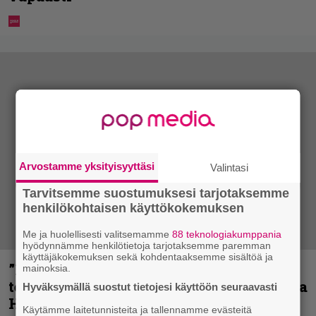
Arvostamme yksityisyyttäsi
Valintasi
Tarvitsemme suostumuksesi tarjotaksemme
henkilökohtaisen käyttökokemuksen
Me ja huolellisesti valitsemamme
88 teknologiakumppania
hyödynnämme henkilötietoja tarjotaksemme paremman
käyttäjäkokemuksen sekä kohdentaaksemme sisältöä ja
”Metallica on tiukempi kuin koskaan ja
mainoksia.
te haluatte jonkun nulikan yrittävän olla
Hyväksymällä suostut tietojesi käyttöön seuraavasti
Hetfield?” – Pepper Keenan muisteli
Käytämme laitetunnisteita ja tallennamme evästeitä