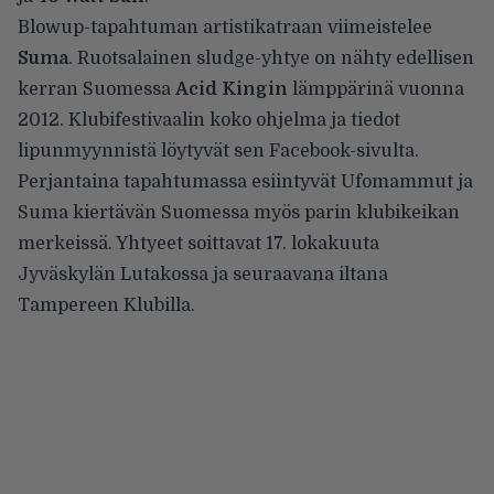
Blowup-tapahtuman artistikatraan viimeistelee
Suma
. Ruotsalainen sludge-yhtye on nähty edellisen
kerran Suomessa
Acid Kingin
lämppärinä vuonna
2012. Klubifestivaalin koko ohjelma ja tiedot
lipunmyynnistä löytyvät sen
Facebook-sivulta
.
Perjantaina tapahtumassa esiintyvät Ufomammut ja
Suma kiertävän Suomessa myös parin klubikeikan
merkeissä. Yhtyeet soittavat 17. lokakuuta
Jyväskylän Lutakossa ja seuraavana iltana
Tampereen Klubilla.