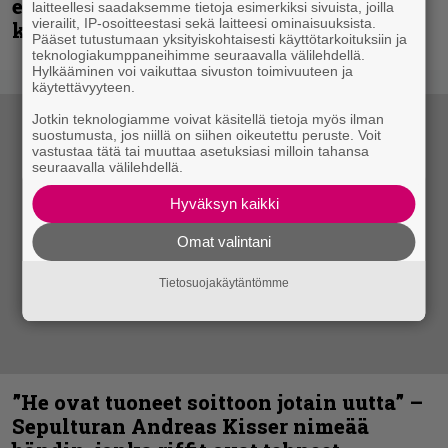
ensimmäistä koesoittoaan hevijätin
laitteellesi saadaksemme tietoja esimerkiksi sivuista, joilla
vierailit, IP-osoitteestasi sekä laitteesi ominaisuuksista.
kanssa
Pääset tutustumaan yksityiskohtaisesti käyttötarkoituksiin ja
teknologiakumppaneihimme seuraavalla välilehdellä.
Hylkääminen voi vaikuttaa sivuston toimivuuteen ja
käytettävyyteen.
Jotkin teknologiamme voivat käsitellä tietoja myös ilman
suostumusta, jos niillä on siihen oikeutettu peruste. Voit
vastustaa tätä tai muuttaa asetuksiasi milloin tahansa
seuraavalla välilehdellä.
Hyväksyn kaikki
Omat valintani
Tietosuojakäytäntömme
”He ovat tuoneet soittoon jotain uutta” –
Sepulturan Andreas Kisser nimeää