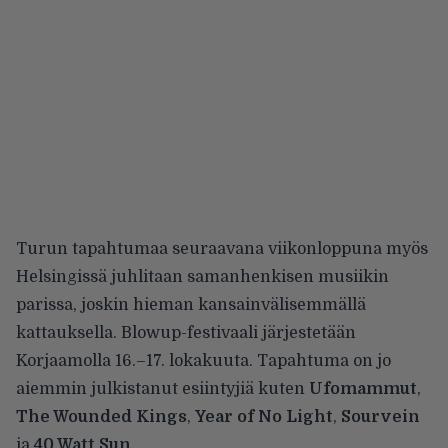
Turun tapahtumaa seuraavana viikonloppuna myös
Helsingissä juhlitaan samanhenkisen musiikin
parissa, joskin hieman kansainvälisemmällä
kattauksella. Blowup-festivaali järjestetään
Korjaamolla 16.–17. lokakuuta. Tapahtuma on jo
aiemmin julkistanut
esiintyjiä kuten
Ufomammut
,
The Wounded Kings
,
Year of No Light
,
Sourvein
ja
40 Watt Sun
.