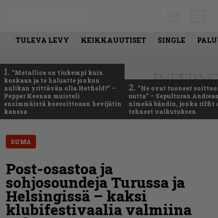
TULEVA LEVY
KEIKKAUUTISET
SINGLE
PALU
1.
”Metallica on tiukempi kuin
koskaan ja te haluatte jonkun
2.
nulikan yrittävän olla Hetfield?” –
”He ovat tuoneet soittoo
Pepper Keenan muisteli
uutta” – Sepulturan Andreas
ensimmäistä koesoittoaan hevijätin
nimeää bändin, jonka riffit
kanssa
tehneet vaikutuksen
SUMA
Post-osastoa ja
sohjosoundeja Turussa ja
Helsingissä – kaksi
klubifestivaalia valmiina