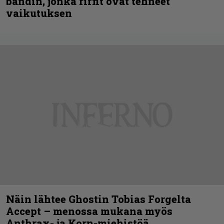
bändin, jonka riffit ovat tehneet
vaikutuksen
Näin lähtee Ghostin Tobias Forgelta
Accept – menossa mukana myös
Anthrax- ja Korn-miehistöä