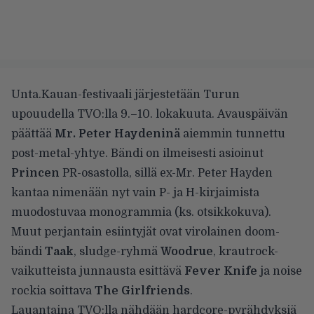
Unta.Kauan-festivaali järjestetään Turun
upouudella TVO:lla 9.–10. lokakuuta. Avauspäivän
päättää
Mr. Peter Haydeninä
aiemmin tunnettu
post-metal-yhtye. Bändi on ilmeisesti asioinut
Princen
PR-osastolla, sillä ex-Mr. Peter Hayden
kantaa nimenään nyt vain P- ja H-kirjaimista
muodostuvaa monogrammia (ks. otsikkokuva).
Muut perjantain esiintyjät ovat virolainen doom-
bändi
Taak
, sludge-ryhmä
Woodrue
, krautrock-
vaikutteista junnausta esittävä
Fever Knife
ja noise
rockia soittava
The Girlfriends
.
Lauantaina TVO:lla nähdään hardcore-pyrähdyksiä