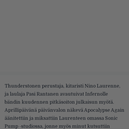
Thunderstonen perustaja, kitaristi Nino Laurenne,
ja laulaja Pasi Rantanen avautuivat Infernolle
bändin kuudennen pitkäsoiton julkaisun myötä.
Aprillipäivänä päivänvalon näkevä Apocalypse Again
äänitettiin ja miksattiin Laurenteen omassa Sonic
Pump -studiossa, jonne myös minut kutsuttiin