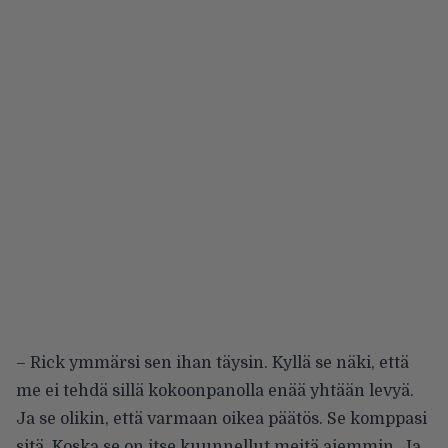
– Rick ymmärsi sen ihan täysin. Kyllä se näki, että
me ei tehdä sillä kokoonpanolla enää yhtään levyä.
Ja se olikin, että varmaan oikea päätös. Se komppasi
sitä. Koska se on itse kuunnellut meitä aiemmin. Ja