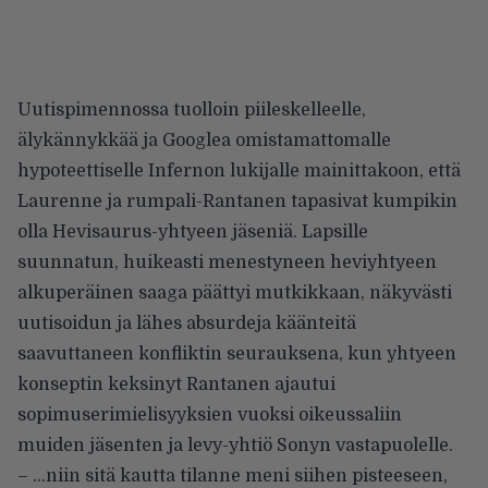
Uutispimennossa tuolloin piileskelleelle,
älykännykkää ja Googlea omistamattomalle
hypoteettiselle Infernon lukijalle mainittakoon, että
Laurenne ja rumpali-Rantanen tapasivat kumpikin
olla Hevisaurus-yhtyeen jäseniä. Lapsille
suunnatun, huikeasti menestyneen heviyhtyeen
alkuperäinen saaga päättyi mutkikkaan, näkyvästi
uutisoidun ja lähes absurdeja käänteitä
saavuttaneen konfliktin seurauksena, kun yhtyeen
konseptin keksinyt Rantanen ajautui
sopimuserimielisyyksien vuoksi oikeussaliin
muiden jäsenten ja levy-yhtiö Sonyn vastapuolelle.
– …niin sitä kautta tilanne meni siihen pisteeseen,