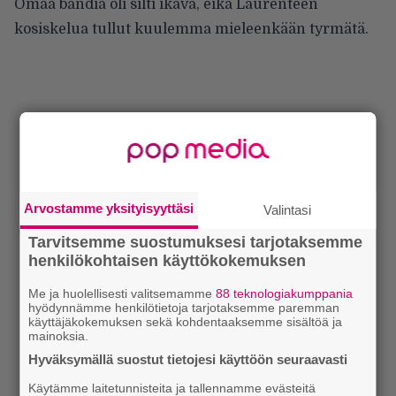
Omaa bändiä oli silti ikävä, eikä Laurenteen
kosiskelua tullut kuulemma mieleenkään tyrmätä.
Arvostamme yksityisyyttäsi
Valintasi
Tarvitsemme suostumuksesi tarjotaksemme
henkilökohtaisen käyttökokemuksen
Me ja huolellisesti valitsemamme
88 teknologiakumppania
hyödynnämme henkilötietoja tarjotaksemme paremman
käyttäjäkokemuksen sekä kohdentaaksemme sisältöä ja
mainoksia.
Hyväksymällä suostut tietojesi käyttöön seuraavasti
Käytämme laitetunnisteita ja tallennamme evästeitä