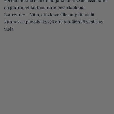
kertaa mökillä baari-illan jälkeen. Itse asiassa nämä
oli joutuneet kattoon mun coverkeikkaa.
Laurenne: – Näin, että kaverilla on pillit vielä
kunnossa, pitäiskö kysyä että tehdäänkö yksi levy
vielä.