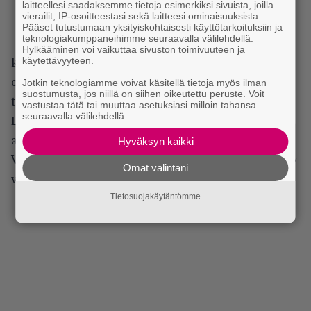
laitteellesi saadaksemme tietoja esimerkiksi sivuista, joilla
vierailit, IP-osoitteestasi sekä laitteesi ominaisuuksista.
Pääset tutustumaan yksityiskohtaisesti käyttötarkoituksiin ja
teknologiakumppaneihimme seuraavalla välilehdellä.
– Palo on kova. Ja se tuntui hyvältä. Eihän siinä
Hylkääminen voi vaikuttaa sivuston toimivuuteen ja
käytettävyyteen.
kahta sanaa. Mä muistan, kun Nino vaan heitti, että
ois tällanen. Se päätös tuli kuin salama kirkkaalta
Jotkin teknologiamme voivat käsitellä tietoja myös ilman
suostumusta, jos niillä on siihen oikeutettu peruste. Voit
taivaalta. Vitsi, tehdään.
vastustaa tätä tai muuttaa asetuksiasi milloin tahansa
seuraavalla välilehdellä.
Laurenne: – Se ensimmäinen kysymys ei ollut
asiallinen. Että no, sanoppas nyt, tehdäänkö tämä.
Hyväksyn kaikki
Vaan se oli heitto ilmaan, että pitäiskö tehdä yks levy
Omat valintani
vielä.
Tietosuojakäytäntömme