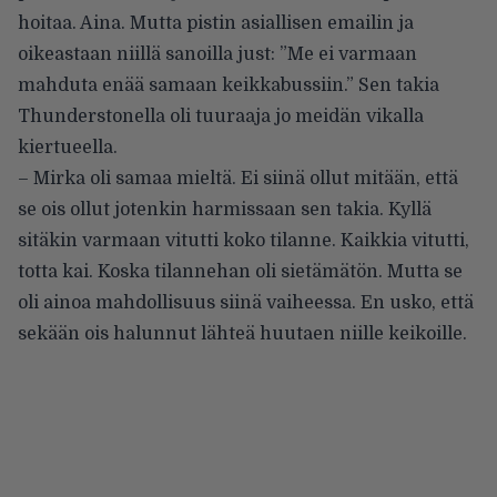
hoitaa. Aina. Mutta pistin asiallisen emailin ja
oikeastaan niillä sanoilla just: ”Me ei varmaan
mahduta enää samaan keikkabussiin.” Sen takia
Thunderstonella oli tuuraaja jo meidän vikalla
kiertueella.
– Mirka oli samaa mieltä. Ei siinä ollut mitään, että
se ois ollut jotenkin harmissaan sen takia. Kyllä
sitäkin varmaan vitutti koko tilanne. Kaikkia vitutti,
totta kai. Koska tilannehan oli sietämätön. Mutta se
oli ainoa mahdollisuus siinä vaiheessa. En usko, että
sekään ois halunnut lähteä huutaen niille keikoille.