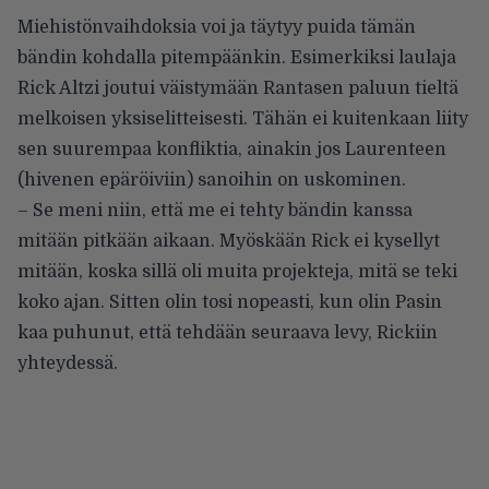
Miehistönvaihdoksia voi ja täytyy puida tämän
bändin kohdalla pitempäänkin. Esimerkiksi laulaja
Rick Altzi joutui väistymään Rantasen paluun tieltä
melkoisen yksiselitteisesti. Tähän ei kuitenkaan liity
sen suurempaa konfliktia, ainakin jos Laurenteen
(hivenen epäröiviin) sanoihin on uskominen.
– Se meni niin, että me ei tehty bändin kanssa
mitään pitkään aikaan. Myöskään Rick ei kysellyt
mitään, koska sillä oli muita projekteja, mitä se teki
koko ajan. Sitten olin tosi nopeasti, kun olin Pasin
kaa puhunut, että tehdään seuraava levy, Rickiin
yhteydessä.