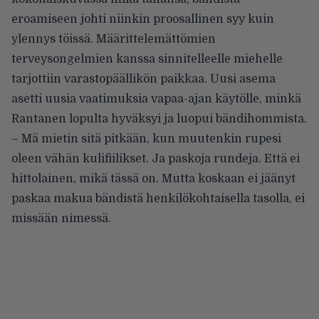
eroamiseen johti niinkin proosallinen syy kuin
ylennys töissä. Määrittelemättömien
terveysongelmien kanssa sinnitelleelle miehelle
tarjottiin varastopäällikön paikkaa. Uusi asema
asetti uusia vaatimuksia vapaa-ajan käytölle, minkä
Rantanen lopulta hyväksyi ja luopui bändihommista.
– Mä mietin sitä pitkään, kun muutenkin rupesi
oleen vähän kulifiilikset. Ja paskoja rundeja. Että ei
hittolainen, mikä tässä on. Mutta koskaan ei jäänyt
paskaa makua bändistä henkilökohtaisella tasolla, ei
missään nimessä.