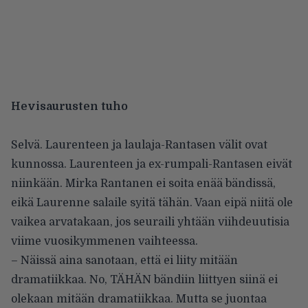
Hevisaurusten tuho
Selvä. Laurenteen ja laulaja-Rantasen välit ovat
kunnossa. Laurenteen ja ex-rumpali-Rantasen eivät
niinkään. Mirka Rantanen ei soita enää bändissä,
eikä Laurenne salaile syitä tähän. Vaan eipä niitä ole
vaikea arvatakaan, jos seuraili yhtään viihdeuutisia
viime vuosikymmenen vaihteessa.
– Näissä aina sanotaan, että ei liity mitään
dramatiikkaa. No, TÄHÄN bändiin liittyen siinä ei
olekaan mitään dramatiikkaa. Mutta se juontaa