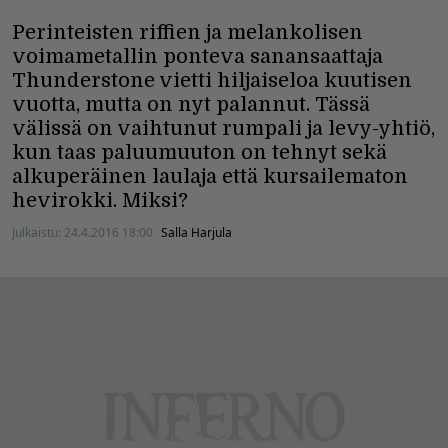
Perinteisten riffien ja melankolisen
voimametallin ponteva sanansaattaja
Thunderstone vietti hiljaiseloa kuutisen
vuotta, mutta on nyt palannut. Tässä
välissä on vaihtunut rumpali ja levy-yhtiö,
kun taas paluumuuton on tehnyt sekä
alkuperäinen laulaja että kursailematon
hevirokki. Miksi?
Julkaistu:
24.4.2016 18:00
Salla Harjula