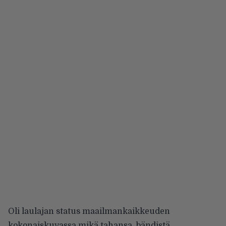
Oli laulajan status maailmankaikkeuden
kokonaiskuvassa mikä tahansa, bändistä