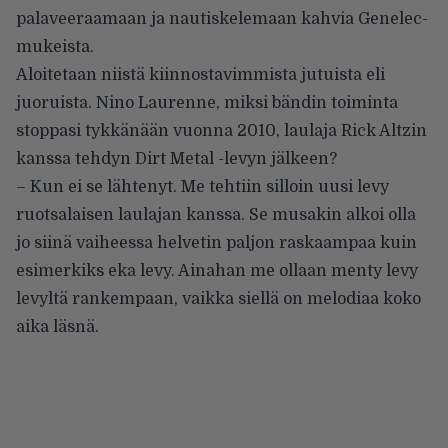
palaveeraamaan ja nautiskelemaan kahvia Genelec-
mukeista.
Aloitetaan niistä kiinnostavimmista jutuista eli
juoruista. Nino Laurenne, miksi bändin toiminta
stoppasi tykkänään vuonna 2010, laulaja Rick Altzin
kanssa tehdyn Dirt Metal -levyn jälkeen?
– Kun ei se lähtenyt. Me tehtiin silloin uusi levy
ruotsalaisen laulajan kanssa. Se musakin alkoi olla
jo siinä vaiheessa helvetin paljon raskaampaa kuin
esimerkiks eka levy. Ainahan me ollaan menty levy
levyltä rankempaan, vaikka siellä on melodiaa koko
aika läsnä.