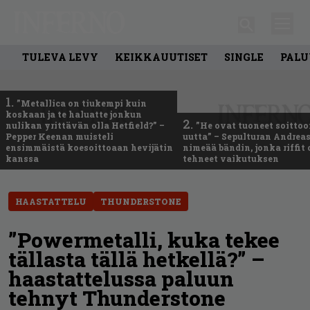
TULEVA LEVY
KEIKKAUUTISET
SINGLE
PALU
1.
”Metallica on tiukempi kuin
koskaan ja te haluatte jonkun
2.
nulikan yrittävän olla Hetfield?” –
”He ovat tuoneet soittoo
Pepper Keenan muisteli
uutta” – Sepulturan Andreas
ensimmäistä koesoittoaan hevijätin
nimeää bändin, jonka riffit
kanssa
tehneet vaikutuksen
HAASTATTELU
THUNDERSTONE
”Powermetalli, kuka tekee
tällasta tällä hetkellä?” –
haastattelussa paluun
tehnyt Thunderstone