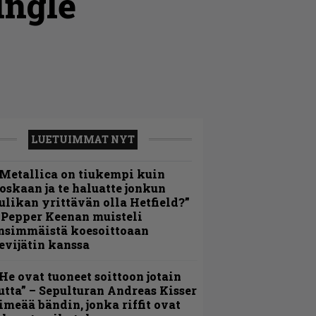
ingle
LUETUIMMAT NYT
Metallica on tiukempi kuin
oskaan ja te haluatte jonkun
ulikan yrittävän olla Hetfield?”
 Pepper Keenan muisteli
nsimmäistä koesoittoaan
evijätin kanssa
He ovat tuoneet soittoon jotain
utta” – Sepulturan Andreas Kisser
imeää bändin, jonka riffit ovat