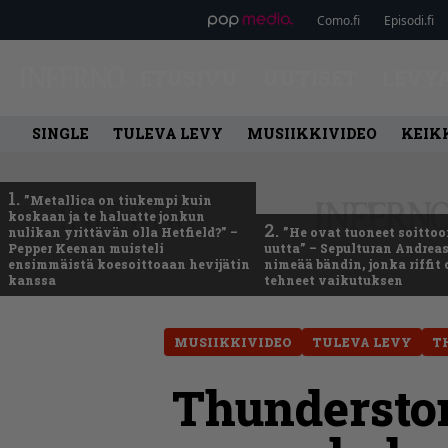
Como.fi
Episodi.fi
ETUSIVU
UUTISET
LEVY
SINGLE
TULEVA LEVY
MUSIIKKIVIDEO
KEIK
1.
”Metallica on tiukempi kuin
koskaan ja te haluatte jonkun
2.
nulikan yrittävän olla Hetfield?” –
”He ovat tuoneet soittoo
Pepper Keenan muisteli
uutta” – Sepulturan Andreas
ensimmäistä koesoittoaan hevijätin
nimeää bändin, jonka riffit
kanssa
tehneet vaikutuksen
MUSIIKKIVIDEO
TULEVA LEVY
T
Thunderston