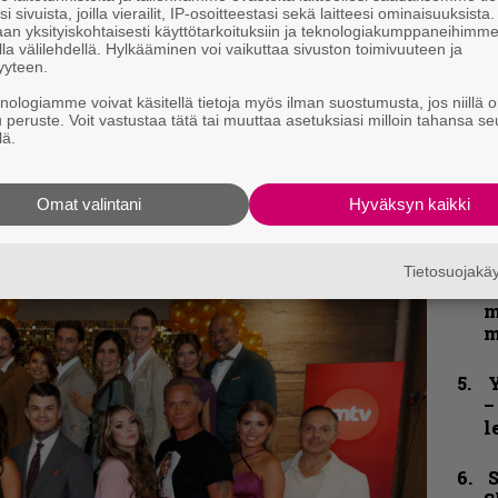
e
i sivuista, joilla vierailit, IP-osoitteestasi sekä laitteesi ominaisuuksista
h
an yksityiskohtaisesti käyttötarkoituksiin ja teknologiakumppaneihimm
la välilehdellä. Hylkääminen voi vaikuttaa sivuston toimivuuteen ja
yyteen.
”
kirje ja tiedät mistä kahvitauolla puhutaan!
u
knologiamme voivat käsitellä tietoja myös ilman suostumusta, jos niillä o
et ja puheenaiheet suoraan sähköpostiin
n
u peruste. Voit vastustaa tätä tai muuttaa asetuksiasi milloin tahansa se
lä.
t
B
Omat valintani
Hyväksyn kaikki
t
N
Tietosuojak
F
m
m
Y
–
l
S