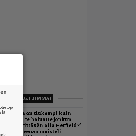
sen
LUETUIMMAT
tietoja
 ja
Metallica on tiukempi kuin
oskaan ja te haluatte jonkun
ulikan yrittävän olla Hetfield?”
 Pepper Keenan muisteli
toja