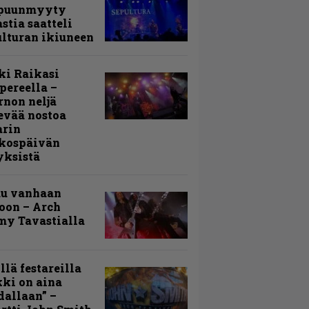
puunmyyty
stia saatteli
lturan ikiuneen
ki Raikasi
ereella –
rnon neljä
evää nostoa
arin
kospäivän
yksistä
uu vanhaan
toon – Arch
my Tavastialla
llä festareilla
ki on aina
allaan” –