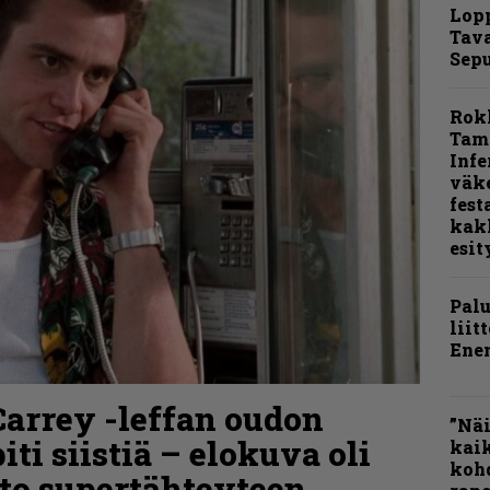
Lop
Tava
Sepu
Rok
Tamp
Infe
väk
fest
kak
esit
Pal
liit
Ene
 Carrey -leffan oudon
”Näi
ti siistiä – elokuva oli
kaik
kohd
to supertähteyteen