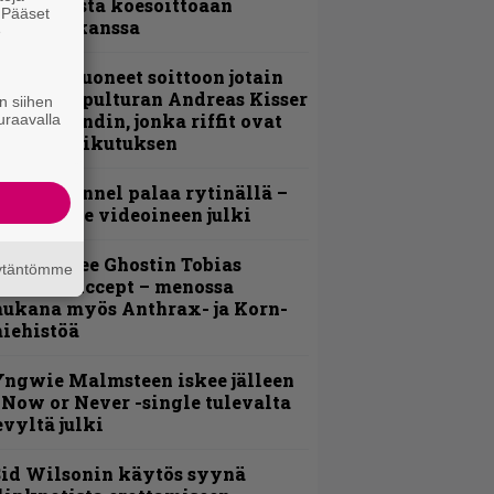
nsimmäistä koesoittoaan
. Pääset
evijätin kanssa
e
He ovat tuoneet soittoon jotain
utta” – Sepulturan Andreas Kisser
n siihen
imeää bändin, jonka riffit ovat
uraavalla
ehneet vaikutuksen
lind Channel palaa rytinällä –
uplasingle videoineen julki
äin lähtee Ghostin Tobias
äytäntömme
orgelta Accept – menossa
ukana myös Anthrax- ja Korn-
iehistöä
ngwie Malmsteen iskee jälleen
 Now or Never -single tulevalta
evyltä julki
id Wilsonin käytös syynä