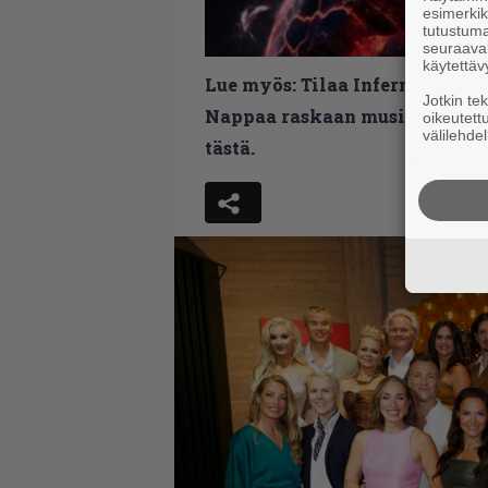
esimerkiks
tutustuma
seuraaval
käytettäv
Lue myös:
Tilaa Infernon uutis
Jotkin te
Nappaa raskaan musiikin uutis
oikeutett
välilehdel
tästä.