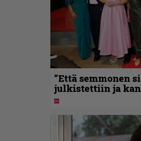
”Että semmonen sir
julkistettiin ja ka