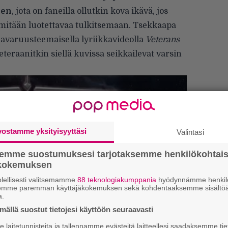
nen
, jota on faneilla ollutkin kova ikävä, jos
 mitään luotettavaa tulkitsemaan. Tsekkaapa
 avaruusteemaisella lyriikkavideolla
Veterans
eteraanitkin siellä kuvissa seikkailevat varsin
vostamme yksityisyyttäsi
Valintasi
semme suostumuksesi tarjotaksemme henkilökohtai
ökokemuksen
lellisesti valitsemamme
88 teknologiakumppania
hyödynnämme henkilö
semme paremman käyttäjäkokemuksen sekä kohdentaaksemme sisältöä
”
a.
k
n
ällä suostut tietojesi käyttöön seuraavasti
–
laitetunnisteita ja tallennamme evästeitä laitteellesi saadaksemme tie