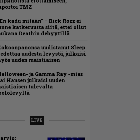
lipknotista erottamiseen,
aportoi TMZ
En kadu mitään” – Rick Rozz ei
unne katkeruutta siitä, ettei ollut
ukana Deathin debyytillä
Kokoonpanonsa uudistanut Sleep
iedottaa uudesta levystä, julkaisi
yös uuden maistiaisen
Helloween- ja Gamma Ray -mies
ai Hansen julkaisi uuden
aistiaisen tulevalta
oololevyltä
LIVE
arvio: