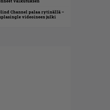
ehneet vaikutuksen
lind Channel palaa rytinällä –
uplasingle videoineen julki