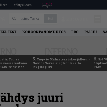
i.net
Leffatykki.com
PA
Etsi
KIRJAUDU
TEELFEST
KOKOONPANOMUUTOS
ERO
PALUU
S
5.
6.
ostin Tobias
Yngwie Malmsteen iskee jälleen –
Sid W
– menossa mukana
Now or Never -single tulevalta
Slipknot
 Korn-miehistöä
levyltä julki
TMZ
rähdys juuri