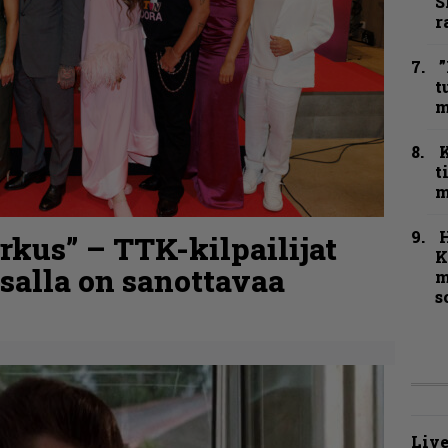
S
r
”
t
m
t
m
kus” – TTK-kilpailijat
K
nsalla on sanottavaa
m
s
Live