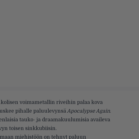
kolisen voimametallin riveihin palaa kova
uskee pihalle paluulevynsä
Apocalypse Again
.
enlaisia tauko- ja draamakuulumisia availeva
vyn toisen sinkkubiisin.
omaan miehistöön on tehnyt paluun