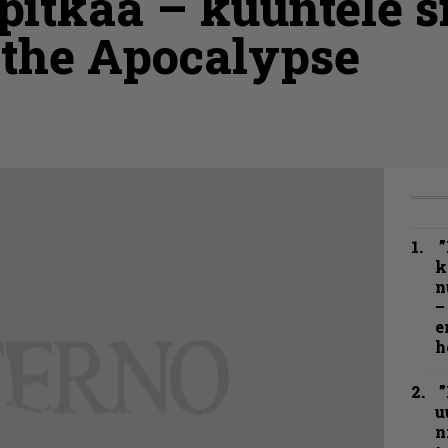
itkää – kuuntele s
 the Apocalypse
”
k
n
–
e
h
”
u
n