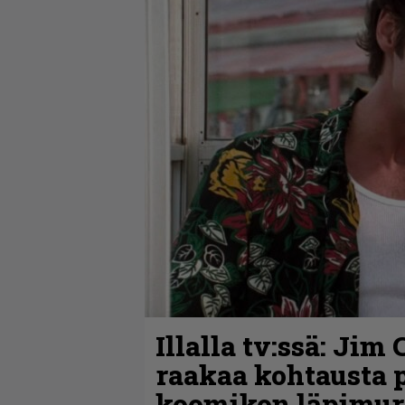
Illalla tv:ssä: Jim
raakaa kohtausta pi
koomikon läpimur