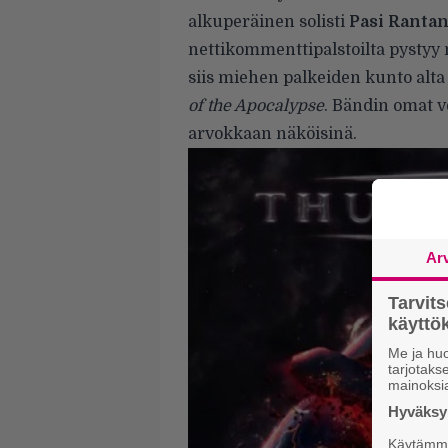
alkuperäinen solisti
Pasi Ranta
nettikommenttipalstoilta pystyy
siis miehen palkeiden kunto alta
of the Apocalypse
. Bändin omat v
arvokkaan näköisinä.
Ar
Tarvit
käytt
Me ja huo
tarjotak
mainoksi
Hyväksym
Käytämme 