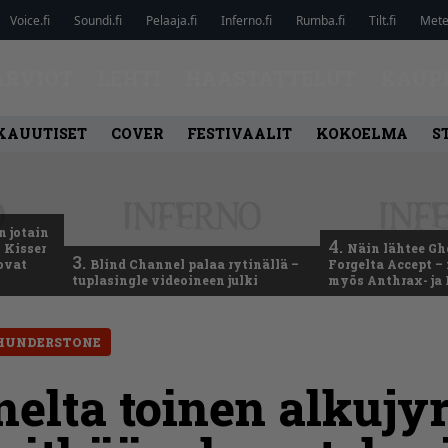
Voice.fi
Soundi.fi
Pelaaja.fi
Inferno.fi
Rumba.fi
Tilt.fi
Metel
ARVIOT
LEHTI
HAASTATTELUT
KAUP
KAUUTISET
COVER
FESTIVAALIT
KOKOELMA
S
n jotain
4.
 Kisser
Näin lähtee Gh
3.
 ovat
Blind Channel palaa rytinällä –
Forgelta Accept 
tuplasingle videoineen julki
myös Anthrax- ja
HUNDERSTONE
elta toinen alkujy