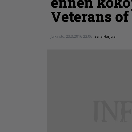
ennen kokop
Veterans of
Julkaistu:
23.3.2016 22:06
Salla Harjula