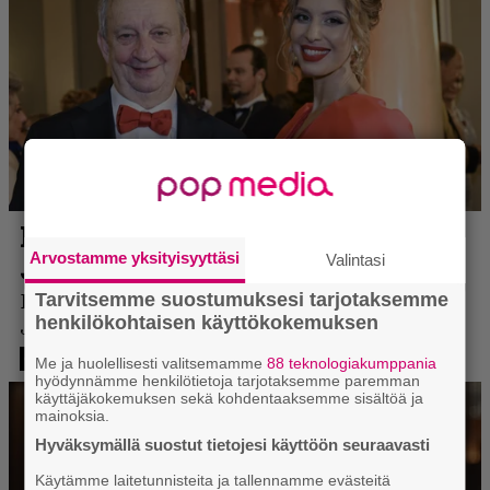
Arvostamme yksityisyyttäsi
Valintasi
Tarvitsemme suostumuksesi tarjotaksemme
henkilökohtaisen käyttökokemuksen
Me ja huolellisesti valitsemamme
88 teknologiakumppania
hyödynnämme henkilötietoja tarjotaksemme paremman
käyttäjäkokemuksen sekä kohdentaaksemme sisältöä ja
mainoksia.
Hyväksymällä suostut tietojesi käyttöön seuraavasti
Käytämme laitetunnisteita ja tallennamme evästeitä