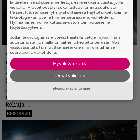
laitteellesi saadaksemme tietoja esimerkiksi sivuista, joilla
vierailit, IP-osoitteestasi sekä laitteesi ominaisuuksista.
Pääset tutustumaan yksityiskohtaisesti käyttötarkoituksiin ja
teknologiakumppaneihimme seuraavalla välilehdellä.
Hylkääminen voi vaikuttaa sivuston toimivuuteen ja
käytettävyyteen.
Jotkin teknologiamme voivat käsitellä tietoja myös ilman
suostumusta, jos niillä on siihen oikeutettu peruste. Voit
vastustaa tätä tai muuttaa asetuksiasi milloin tahansa
seuraavalla välilehdellä.
Hyväksyn kaikki
Omat valintani
Tietosuojakäytäntömme