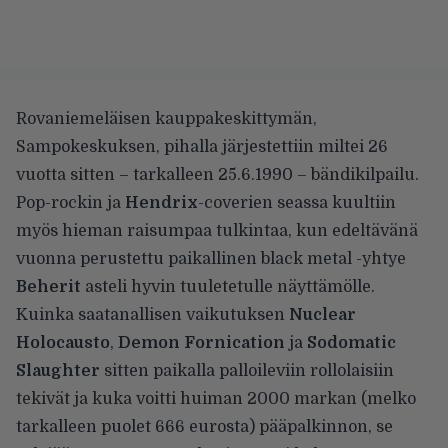
Rovaniemeläisen kauppakeskittymän,
Sampokeskuksen, pihalla järjestettiin miltei 26
vuotta sitten – tarkalleen 25.6.1990 – bändikilpailu.
Pop-rockin ja
Hendrix
-coverien seassa kuultiin
myös hieman raisumpaa tulkintaa, kun edeltävänä
vuonna perustettu paikallinen black metal -yhtye
Beherit
asteli hyvin tuuletetulle näyttämölle.
Kuinka saatanallisen vaikutuksen
Nuclear
Holocausto
,
Demon Fornication
ja
Sodomatic
Slaughter
sitten paikalla palloileviin rollolaisiin
tekivät ja kuka voitti huiman 2000 markan (melko
tarkalleen puolet 666 eurosta) pääpalkinnon, se