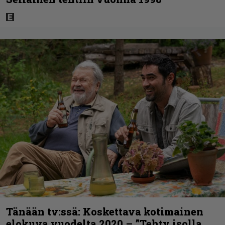
Tänään tv:ssä: Koskettava kotimainen
elokuva vuodelta 2020 – ”Tehty isolla