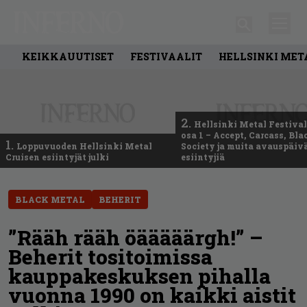
KEIKKAUUTISET
FESTIVAALIT
HELLSINKI MET
2.
Hellsinki Metal Festival
osa 1 – Accept, Carcass, Bla
1.
Loppuvuoden Hellsinki Metal
Society ja muita avauspäiv
Cruisen esiintyjät julki
esiintyjiä
BLACK METAL
BEHERIT
”Rääh rääh öääääärgh!” –
Beherit tositoimissa
kauppakeskuksen pihalla
vuonna 1990 on kaikki aistit