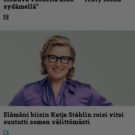
sydämellä”
Elämäni biisin Katja Ståhlin roisi vitsi
suututti somen välittömästi