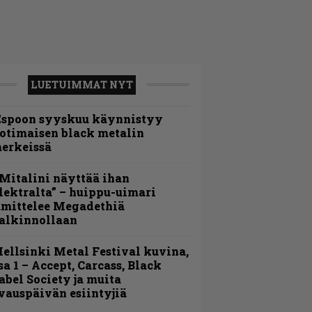
LUETUIMMAT NYT
Espoon syyskuu käynnistyy
otimaisen black metalin
erkeissä
Mitalini näyttää ihan
lektralta” – huippu-uimari
amittelee Megadethiä
alkinnollaan
ellsinki Metal Festival kuvina,
sa 1 – Accept, Carcass, Black
abel Society ja muita
vauspäivän esiintyjiä