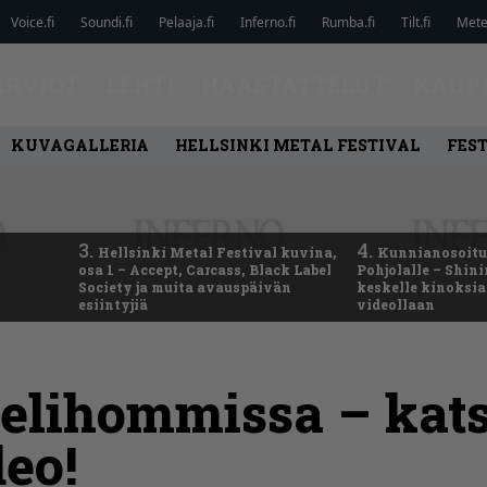
Voice.fi
Soundi.fi
Pelaaja.fi
Inferno.fi
Rumba.fi
Tilt.fi
Metel
ARVIOT
LEHTI
HAASTATTELUT
KAUP
KUVAGALLERIA
HELLSINKI METAL FESTIVAL
FEST
3.
4.
Hellsinki Metal Festival kuvina,
Kunnianosoitus
osa 1 – Accept, Carcass, Black Label
Pohjolalle – Shin
Society ja muita avauspäivän
keskelle kinoksia
esiintyjiä
videollaan
elihommissa – kats
eo!