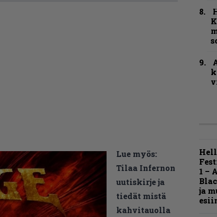
K
m
s
A
k
v
Hell
Lue myös:
Fest
Tilaa Infernon
1 – 
Blac
uutiskirje ja
ja m
tiedät mistä
esii
kahvitauolla