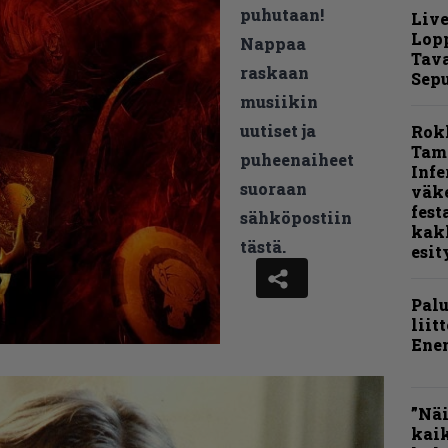
puhutaan!
Live
Lop
Nappaa
Tava
raskaan
Sepu
musiikin
uutiset ja
Rok
Tamp
puheenaiheet
Infe
suoraan
väk
fest
sähköpostiin
kak
tästä.
esit
Pal
liit
Ene
”Näi
kaik