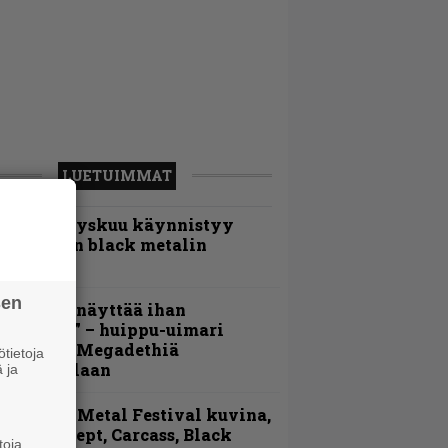
LUETUIMMAT
Espoon syyskuu käynnistyy
otimaisen black metalin
erkeissä
sen
Mitalini näyttää ihan
lektralta” – huippu-uimari
amittelee Megadethiä
tietoja
alkinnollaan
 ja
ellsinki Metal Festival kuvina,
sa 1 – Accept, Carcass, Black
toja