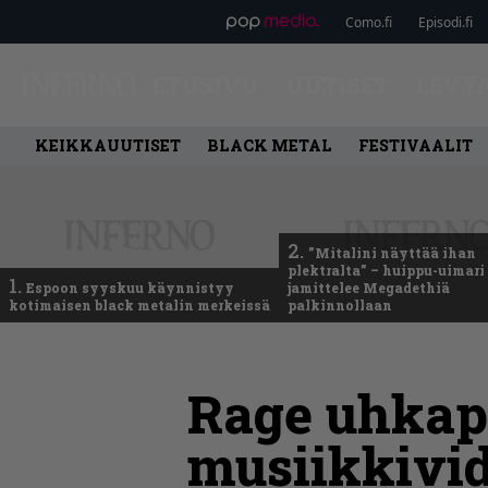
Como.fi
Episodi.fi
ETUSIVU
UUTISET
LEVY
KEIKKAUUTISET
BLACK METAL
FESTIVAALIT
2.
”Mitalini näyttää ihan
plektralta” – huippu-uimari
1.
Espoon syyskuu käynnistyy
jamittelee Megadethiä
kotimaisen black metalin merkeissä
palkinnollaan
Rage uhkap
musiikkivid