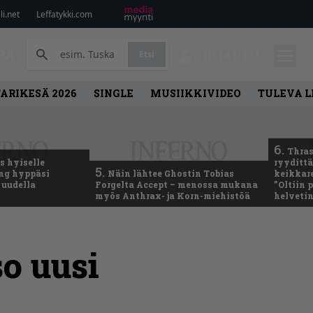
i.net
Leffatykki.com
PA
Etsi
KIRJAUDU
ARIKESÄ 2026
SINGLE
MUSIIKKIVIDEO
TULEVA 
6.
Thras
 hyiselle
ryydittä
5.
ing hyppäsi
Näin lähtee Ghostin Tobias
keikkare
 uudella
Forgelta Accept – menossa mukana
”Oltiin
myös Anthrax- ja Korn-miehistöä
helveti
o uusi