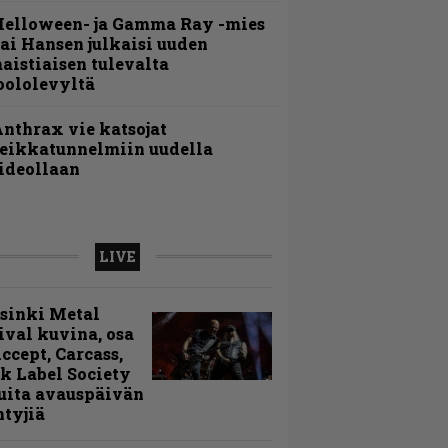
Helloween- ja Gamma Ray -mies
ai Hansen julkaisi uuden
aistiaisen tulevalta
oololevyltä
nthrax vie katsojat
eikkatunnelmiin uudella
ideollaan
LIVE
sinki Metal
ival kuvina, osa
Accept, Carcass,
k Label Society
uita avauspäivän
ntyjiä