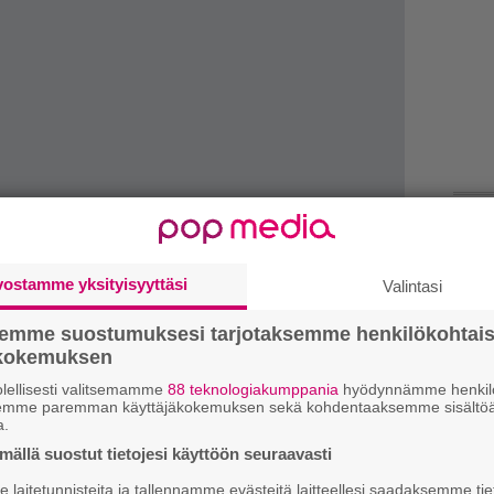
k
vostamme yksityisyyttäsi
Valintasi
m
semme suostumuksesi tarjotaksemme henkilökohtai
”
ökokemuksen
 levy ilmestyy tällä viikolla ja on niin
p
j
lellisesti valitsemamme
88 teknologiakumppania
hyödynnämme henkilö
p
semme paremman käyttäjäkokemuksen sekä kohdentaaksemme sisältöä
eelle, muttei ainakaan tällä tietoa saavu
a.
 täällä vuoden 2009 Jalometallissa.
ällä suostut tietojesi käyttöön seuraavasti
H
o
laitetunnisteita ja tallennamme evästeitä laitteellesi saadaksemme tie