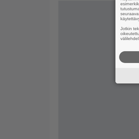
esimerkiks
tutustuma
seuraaval
käytettäv
Jotkin te
oikeutett
välilehdel