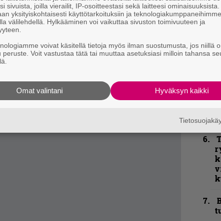
L
i sivuista, joilla vierailit, IP-osoitteestasi sekä laitteesi ominaisuuksista
a
an yksityiskohtaisesti käyttötarkoituksiin ja teknologiakumppaneihimm
la välilehdellä. Hylkääminen voi vaikuttaa sivuston toimivuuteen ja
yyteen.
K
P
knologiamme voivat käsitellä tietoja myös ilman suostumusta, jos niillä o
u peruste. Voit vastustaa tätä tai muuttaa asetuksiasi milloin tahansa se
k
lä.
v
N
Omat valintani
Hyväksyn kaikki
F
m
m
Tietosuojak
T
r
k
v
k
B
t