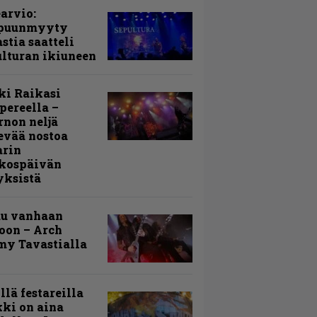
arvio:
puunmyyty
stia saatteli
lturan ikiuneen
ki Raikasi
ereella –
rnon neljä
evää nostoa
arin
kospäivän
yksistä
uu vanhaan
toon – Arch
my Tavastialla
llä festareilla
ki on aina