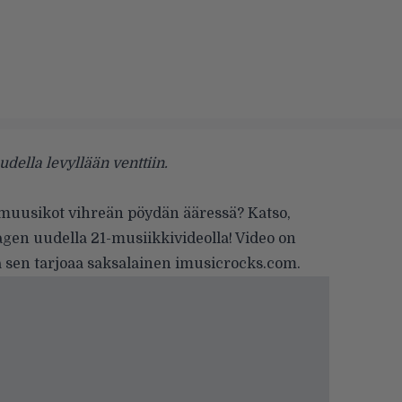
ella levyllään venttiin.
muusikot vihreän pöydän ääressä? Katso,
agen
uudella
21-musiikkivideolla
! Video on
ja sen tarjoaa saksalainen
imusicrocks.com
.