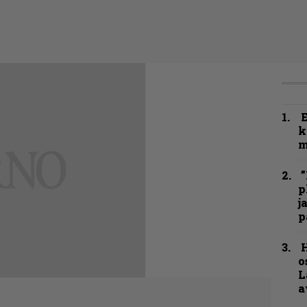
k
m
”
p
j
p
H
o
L
a