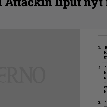
 Attackin liput ny
k
m
”
k
n
–
e
h
”