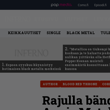
Como.fi
Episodi.fi
ETUSIVU
UUTISET
LEVY
KEIKKAUUTISET
SINGLE
BLACK METAL
TUL
2.
”Metallica on tiukempi 
koskaan ja te haluatte jonk
nulikan yrittävän olla Hetfi
Pepper Keenan muisteli
1.
Espoon syyskuu käynnistyy
ensimmäistä koesoittoaan 
kotimaisen black metalin merkeissä
kanssa
AUTHOR
BLOOD RED THRONE
COR
Rajulla bän