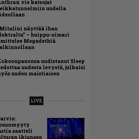
nthrax vie katsojat
eikkatunnelmiin uudella
ideollaan
Mitalini näyttää ihan
lektralta” – huippu-uimari
amittelee Megadethiä
alkinnollaan
Kokoonpanonsa uudistanut Sleep
iedottaa uudesta levystä, julkaisi
yös uuden maistiaisen
LIVE
arvio:
puunmyyty
stia saatteli
lturan ikiuneen