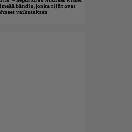
utta” – Sepulturan Andreas Kisser
imeää bändin, jonka riffit ovat
ehneet vaikutuksen