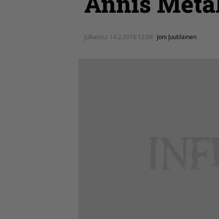
Annis Metal
Julkaistu:
14.2.2016 12:04
Joni Juutilainen