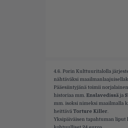
4.6. Porin Kulttuuritalolla järjes
nähtäväksi maailmanlaajuisellakin
Pääesiintyjänä toimii norjalaine
historiaa mm.
Enslavedissä
ja
S
mm. isoksi nimeksi maailmalla 
heittävä
Torture Killer
.
Yksipäiväisen tapahtuman
liput 
kohtuulliset 24 euroa.