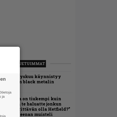
LUETUIMMAT
Espoon syyskuu käynnistyy
sen
otimaisen black metalin
erkeissä
tietoja
 ja
Metallica on tiukempi kuin
oskaan ja te haluatte jonkun
ulikan yrittävän olla Hetfield?”
 Pepper Keenan muisteli
toja