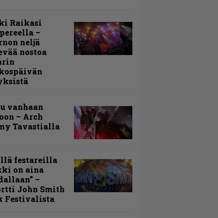
ki Raikasi
ereella –
rnon neljä
evää nostoa
arin
kospäivän
yksistä
uu vanhaan
toon – Arch
my Tavastialla
llä festareilla
ki on aina
allaan” –
rtti John Smith
 Festivalista