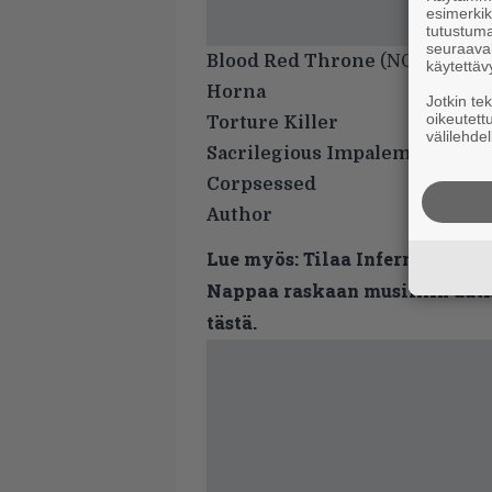
esimerkiks
tutustuma
seuraaval
Blood Red Throne
(NOR)
käytettäv
Horna
Jotkin te
oikeutett
Torture Killer
välilehdel
Sacrilegious Impalement
Corpsessed
Author
Lue myös:
Tilaa Infernon uutis
Nappaa raskaan musiikin uutis
tästä.