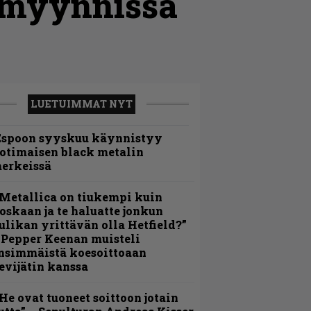
t myynnissä
LUETUIMMAT NYT
Espoon syyskuu käynnistyy
otimaisen black metalin
erkeissä
Metallica on tiukempi kuin
oskaan ja te haluatte jonkun
ulikan yrittävän olla Hetfield?”
 Pepper Keenan muisteli
nsimmäistä koesoittoaan
evijätin kanssa
He ovat tuoneet soittoon jotain