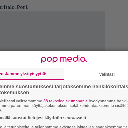
ritalo, Pori:
vostamme yksityisyyttäsi
Valintasi
semme suostumuksesi tarjotaksemme henkilökohtai
k
ökokemuksen
m
lellisesti valitsemamme
88 teknologiakumppania
hyödynnämme henkilö
semme paremman käyttäjäkokemuksen sekä kohdentaaksemme sisältöä
”
a.
k
ällä suostut tietojesi käyttöön seuraavasti
n
–
laitetunnisteita ja tallennamme evästeitä laitteellesi saadaksemme tie