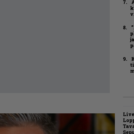
A
k
v
”
p
j
p
t
m
Live
Lop
Tava
Sepu