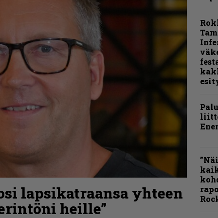
Rok
Tamp
Infe
väk
fest
kak
esit
Pal
liit
Ene
”Näi
kaik
kohd
osi lapsikatraansa yhteen
rapo
Rock
rintöni heille”