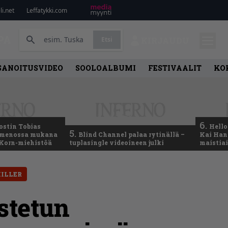
i.net
Leffatykki.com
PA
Etsi
KIRJAUDU
SANOITUSVIDEO
SOOLOALBUMI
FESTIVAALIT
KO
6.
ostin Tobias
Hello
5.
– menossa mukana
Blind Channel palaa rytinällä –
Kai Hans
 Korn-miehistöä
tuplasingle videoineen julki
maistiai
ILLER
stetun