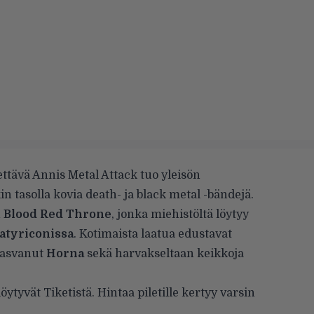
tettävä Annis Metal Attack tuo yleisön
 tasolla kovia death- ja black metal -bändejä.
n
Blood Red Throne
, jonka miehistöltä löytyy
atyriconissa
. Kotimaista laatua edustavat
kasvanut
Horna
sekä harvakseltaan keikkoja
löytyvät Tiketistä
. Hintaa piletille kertyy varsin