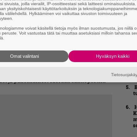
e
i sivuista, joilla vierailit, IP-osoitteestasi sekä laitteesi ominaisuuksista
h
an yksityiskohtaisesti käyttötarkoituksiin ja teknologiakumppaneihimm
la välilehdellä. Hylkääminen voi vaikuttaa sivuston toimivuuteen ja
yyteen.
”
knologiamme voivat käsitellä tietoja myös ilman suostumusta, jos niillä o
u
u peruste. Voit vastustaa tätä tai muuttaa asetuksiasi milloin tahansa se
n
lä.
t
N
Omat valintani
Hyväksyn kaikki
F
m
kirje ja tiedät mistä kahvitauolla puhutaan!
m
Tietosuojak
et ja puheenaiheet suoraan sähköpostiin
B
t
K
m
s