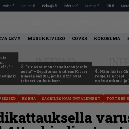
Voice.fi
Soundi.fi
Pelaaja.fi
Inferno.fi
Rumba.fi
Tilt.fi
Metel
ARVIOT
LEHTI
HAASTATTELUT
KAUP
EVA LEVY
MUSIIKKIVIDEO
COVER
KOKOELMA
kuin
un
3.
eld?” –
”He ovat tuoneet soittoon jotain
4.
uutta” – Sepulturan Andreas Kisser
Näin lähtee Gh
hevijätin
nimeää bändin, jonka riffit ovat
Forgelta Accept 
tehneet vaikutuksen
myös Anthrax- ja
PSESSED
HORNA
SACRILEGIOUS IMPALEMENT
TORTURE K
dikattauksella varu