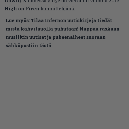
Down
). Suomessa yhtye on vieraillut vuonna 2013
High on Firen
lämmittelijänä.
Lue myös:
Tilaa Infernon uutiskirje ja tiedät
mistä kahvitauolla puhutaan! Nappaa raskaan
musiikin uutiset ja puheenaiheet suoraan
sähköpostiin tästä.