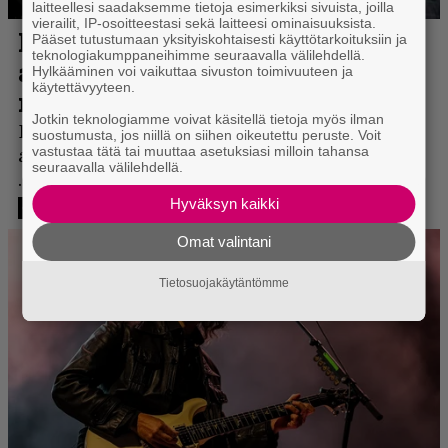
laitteellesi saadaksemme tietoja esimerkiksi sivuista, joilla
vierailit, IP-osoitteestasi sekä laitteesi ominaisuuksista.
Pääset tutustumaan yksityiskohtaisesti käyttötarkoituksiin ja
teknologiakumppaneihimme seuraavalla välilehdellä.
Hylkääminen voi vaikuttaa sivuston toimivuuteen ja
käytettävyyteen.
Jotkin teknologiamme voivat käsitellä tietoja myös ilman
suostumusta, jos niillä on siihen oikeutettu peruste. Voit
vastustaa tätä tai muuttaa asetuksiasi milloin tahansa
seuraavalla välilehdellä.
Hyväksyn kaikki
Omat valintani
Tietosuojakäytäntömme