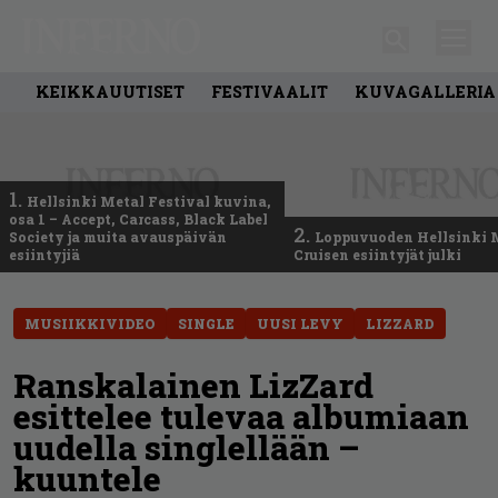
KEIKKAUUTISET
FESTIVAALIT
KUVAGALLERIA
1.
Hellsinki Metal Festival kuvina,
osa 1 – Accept, Carcass, Black Label
2.
Society ja muita avauspäivän
Loppuvuoden Hellsinki 
esiintyjiä
Cruisen esiintyjät julki
MUSIIKKIVIDEO
SINGLE
UUSI LEVY
LIZZARD
Ranskalainen LizZard
esittelee tulevaa albumiaan
uudella singlellään –
kuuntele