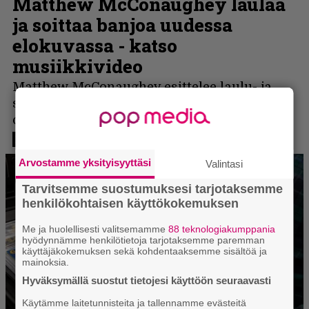
Arvostamme yksityisyyttäsi
Valintasi
Tarvitsemme suostumuksesi tarjotaksemme
henkilökohtaisen käyttökokemuksen
Me ja huolellisesti valitsemamme
88 teknologiakumppania
hyödynnämme henkilötietoja tarjotaksemme paremman
käyttäjäkokemuksen sekä kohdentaaksemme sisältöä ja
mainoksia.
Hyväksymällä suostut tietojesi käyttöön seuraavasti
Käytämme laitetunnisteita ja tallennamme evästeitä