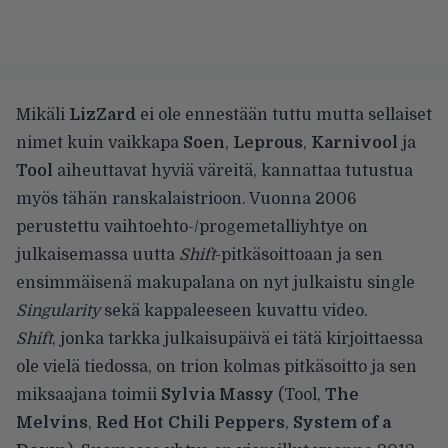
Mikäli
LizZard
ei ole ennestään tuttu mutta sellaiset
nimet kuin vaikkapa
Soen
,
Leprous
,
Karnivool
ja
Tool
aiheuttavat hyviä väreitä, kannattaa tutustua
myös tähän ranskalaistrioon. Vuonna 2006
perustettu vaihtoehto-/progemetalliyhtye on
julkaisemassa uutta
Shift
-pitkäsoittoaan ja sen
ensimmäisenä makupalana on nyt julkaistu single
Singularity
sekä kappaleeseen kuvattu video.
Shift
, jonka tarkka julkaisupäivä ei tätä kirjoittaessa
ole vielä tiedossa, on trion kolmas pitkäsoitto ja sen
miksaajana toimii
Sylvia Massy
(Tool,
The
Melvins
,
Red Hot Chili Peppers
,
System of a